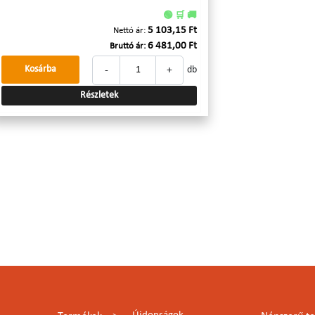
🟢 🛒 🚚
5 103,15 Ft
Nettó ár:
6 481,00 Ft
Bruttó ár:
-
+
Kosárba
db
Részletek