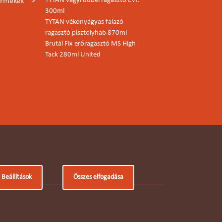
TYTAN vegyi dübel ragasztó EVI.
ermékek
300ml
TYTAN vékonyágyas falazó
ragasztó pisztolyhab 870ml
Brutál Fix erőragasztó MS High
Tack 280ml United
Beállítások
Összes elfogadása