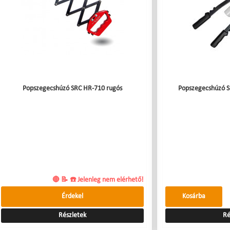
Popszegecshúzó SRC HR-710 rugós
Popszegecshúzó S
🔴 📝 ☎️ Jelenleg nem elérhető!
Érdekel
Kosárba
Részletek
Ré