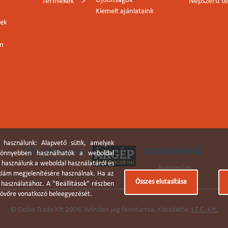
Újdonságok
Termékek
Népszerű t
Kiemelt ajánlataink
lek
rm
 használunk: Alapvető sütik, amelyek
 könnyebben használhatók a weboldal
a használunk a weboldal használatáról és
Árukereső.hu
eklám megjelenítésére használnak. Ha az
Összes elutasítása
k használatához. A "Beállítások" részben
a jövőre vonatkozó beleegyezését.
© Dobó Trade Kft 2006. Minden jog fenntartva. Készítette:
I.T.C. Kft.