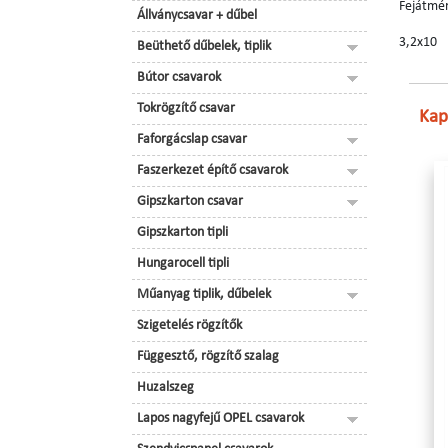
Fejátmé
Állványcsavar + dűbel
3,2x10
Beüthető dűbelek, tiplik
Bútor csavarok
Tokrögzítő csavar
Kap
Faforgácslap csavar
Faszerkezet építő csavarok
Gipszkarton csavar
Gipszkarton tipli
Hungarocell tipli
Műanyag tiplik, dűbelek
Szigetelés rögzítők
Függesztő, rögzítő szalag
Huzalszeg
Lapos nagyfejű OPEL csavarok