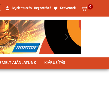
0
Bejelentkezés
Regisztráció
Kedvencek
Következő
IEMELT AJÁNLATUNK
KIÁRUSÍTÁS