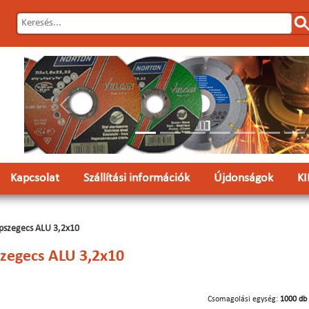
Előző
Kapcsolat
Szállítási információk
Újdonságok
K
pszegecs ALU 3,2x10
zegecs ALU 3,2x10
Csomagolási egység:
1000 db