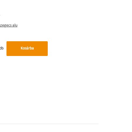
zegecs alu
db
Kosárba