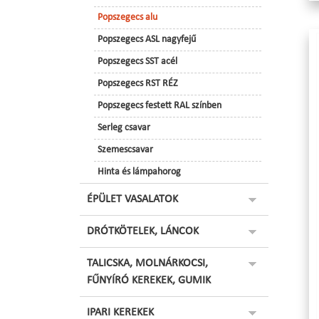
Popszegecs alu
Popszegecs ASL nagyfejű
Popszegecs SST acél
Popszegecs RST RÉZ
Popszegecs festett RAL színben
Serleg csavar
Szemescsavar
Hinta és lámpahorog
ÉPÜLET VASALATOK
DRÓTKÖTELEK, LÁNCOK
TALICSKA, MOLNÁRKOCSI,
FŰNYÍRÓ KEREKEK, GUMIK
IPARI KEREKEK