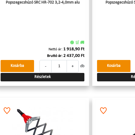
Popszegecshúzó SRC HR-702 3,2-4,0mm alu
Popszegecshúzó S
🟢 🛒 🚚
1 918,90 Ft
Nettó ár:
2 437,00 Ft
Bruttó ár:
-
+
Kosárba
Kosárba
db
Részletek
Ré