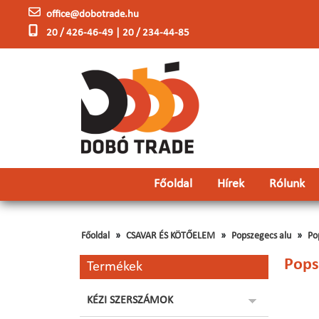
office@dobotrade.hu
20 / 426-46-49 | 20 / 234-44-85
Főoldal
Hírek
Rólunk
Főoldal
CSAVAR ÉS KÖTŐELEM
Popszegecs alu
Po
Pops
Termékek
KÉZI SZERSZÁMOK