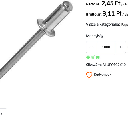
2,45 Ft
Nettó ár:
/ db
3,11 Ft
Bruttó ár:
/ db
Vissza a kategóriába:
Pops
Mennyiség
-
+
🟢 🛒 🚚
Cikkszám:
ALUPOP32X10
Kedvencek
ás