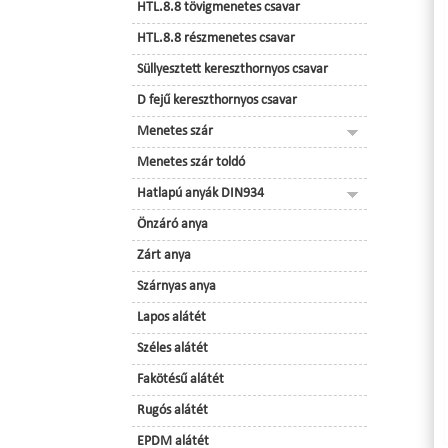
HTL.8.8 tövigmenetes csavar
HTL.8.8 részmenetes csavar
Süllyesztett kereszthornyos csavar
D fejű kereszthornyos csavar
Menetes szár
Menetes szár toldó
Hatlapú anyák DIN934
Önzáró anya
Zárt anya
Szárnyas anya
Lapos alátét
Széles alátét
Fakötésű alátét
Rugós alátét
EPDM alátét