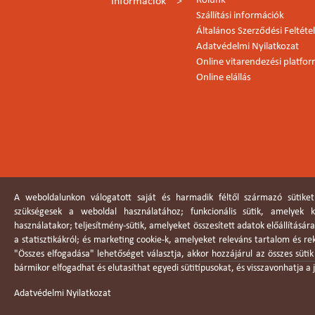
Rólunk
Információk
Szállítási információk
Általános Szerződési Feltéte
Adatvédelmi Nyilatkozat
Online vitarendezési platfo
Online elállás
A weboldalunkon válogatott saját és harmadik féltől származó sütiket
szükségesek a weboldal használatához; funkcionális sütik, amelyek
használatakor; teljesítmény-sütik, amelyeket összesített adatok előállításár
a statisztikákról; és marketing cookie-k, amelyeket releváns tartalom és r
"Összes elfogadása" lehetőséget választja, akkor hozzájárul az összes süti
bármikor elfogadhat és elutasíthat egyedi sütitípusokat, és visszavonhatja 
Adatvédelmi Nyilatkozat