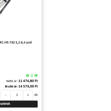
RC HR-730 3,2-6,4 acél
🟢 🛒 🚚
11 474,80 Ft
Nettó ár:
14 573,00 Ft
Bruttó ár:
-
+
db
szletek