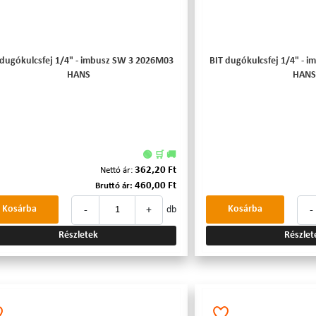
 dugókulcsfej 1/4" - imbusz SW 3 2026M03
BIT dugókulcsfej 1/4" - 
HANS
HANS
🟢 🛒 🚚
362,20 Ft
Nettó ár:
460,00 Ft
Bruttó ár:
-
+
-
Kosárba
Kosárba
db
Részletek
Részlet