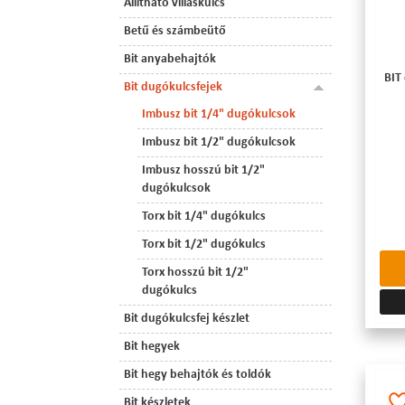
Állítható villáskulcs
Betű és számbeütő
Bit anyabehajtók
BIT
Bit dugókulcsfejek
Imbusz bit 1/4" dugókulcsok
Imbusz bit 1/2" dugókulcsok
Imbusz hosszú bit 1/2"
dugókulcsok
Torx bit 1/4" dugókulcs
Torx bit 1/2" dugókulcs
Torx hosszú bit 1/2"
dugókulcs
Bit dugókulcsfej készlet
Bit hegyek
Bit hegy behajtók és toldók
Bit készletek