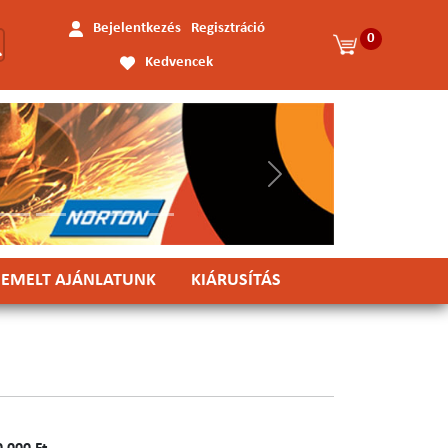
Bejelentkezés
Regisztráció
0
Kedvencek
Következő
IEMELT AJÁNLATUNK
KIÁRUSÍTÁS