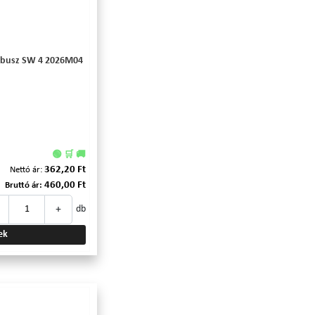
imbusz SW 4 2026M04
🟢 🛒 🚚
362,20 Ft
Nettó ár:
460,00 Ft
Bruttó ár:
+
db
ek