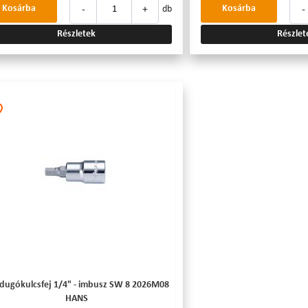
-
+
-
Kosárba
Kosárba
db
Részletek
Részlet
 dugókulcsfej 1/4" - imbusz SW 8 2026M08
HANS