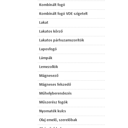
Kombinált fogó
Kombinált fogó VDE szigetelt
Lakat
Lakatos körző
Lakatos párhuzamszorítók
Laposfogó
Lámpák
Lemezollók
Mágnesező
Mágneses felszedő
Műhelyberendezés
Műszerész fogók
Nyomaték kulcs
Olaj emelő, szerelőbak