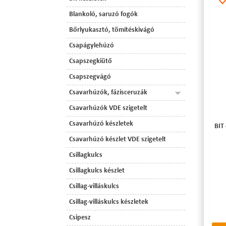
Blankoló, saruzó fogók
Bőrlyukasztó, tömítéskivágó
Csapágylehúzó
Csapszegkiütő
Csapszegvágó
Csavarhúzók, fázisceruzák
Csavarhúzók VDE szigetelt
Csavarhúzó készletek
BIT
Csavarhúzó készlet VDE szigetelt
Csillagkulcs
Csillagkulcs készlet
Csillag-villáskulcs
Csillag-villáskulcs készletek
Csipesz