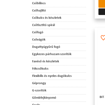
Csőbilincs
Csőhajlító
Csőkulcs és készletek
Csőtisztító spirál
Csőfogó
Csővágók
Dugattyúgyűrű fogó
Egykezes párhuzam szorítók
Favéső és készletek
Fékcsőkulcs
Flexibilis és nyeles dugókulcs
Géprongy
G-szorítók
BIT
Gömbfejkinyomó