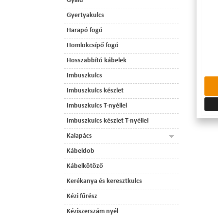
Gyalu
Gyertyakulcs
Harapó fogó
Homlokcsípő fogó
Hosszabbító kábelek
Imbuszkulcs
Imbuszkulcs készlet
Imbuszkulcs T-nyéllel
Imbuszkulcs készlet T-nyéllel
Kalapács
Kábeldob
Kábelkötöző
Kerékanya és keresztkulcs
Kézi fűrész
Kéziszerszám nyél