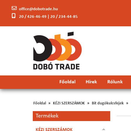
office@dobotrade.hu
20 / 426-46-49 | 20 / 234-44-85
Főoldal
Hírek
Rólunk
Főoldal
KÉZI SZERSZÁMOK
Bit dugókulcsfejek
Termékek
KÉZI SZERSZÁMOK