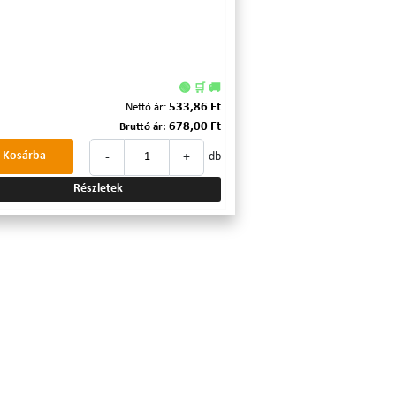
🟢 🛒 🚚
533,86 Ft
Nettó ár:
678,00 Ft
Bruttó ár:
-
+
Kosárba
db
Részletek