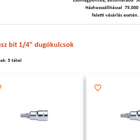
C​​​somagpontba, automatába 5
Házhozszállítással 75.000 
feletti vásárlás esetén.
sz bit 1/4" dugókulcsok
k: 5 tétel