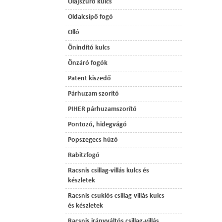
Olajszűrő kulcs
Oldalcsípő fogó
Olló
Önindító kulcs
Önzáró fogók
Patent kiszedő
Párhuzam szorító
PIHER párhuzamszorító
Pontozó, hidegvágó
Popszegecs húzó
Rabitzfogó
Racsnis csillag-villás kulcs és
készletek
Racsnis csuklós csillag-villás kulcs
és készletek
Racsnis irányváltós csillag-villás