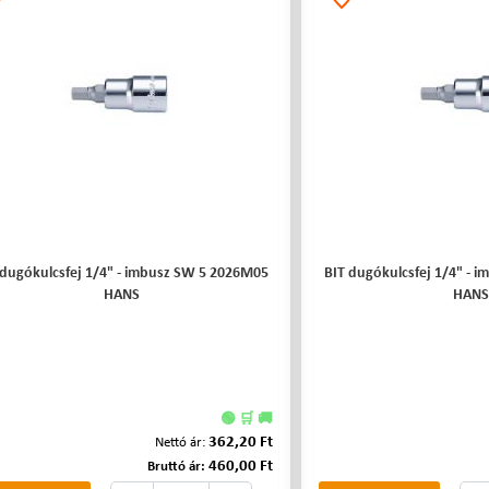
 dugókulcsfej 1/4" - imbusz SW 5 2026M05
BIT dugókulcsfej 1/4" - 
HANS
HANS
🟢 🛒 🚚
362,20 Ft
Nettó ár:
460,00 Ft
Bruttó ár: