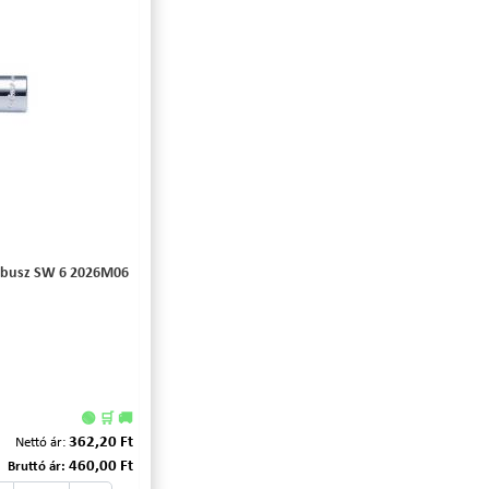
imbusz SW 6 2026M06
🟢 🛒 🚚
362,20 Ft
Nettó ár:
460,00 Ft
Bruttó ár: