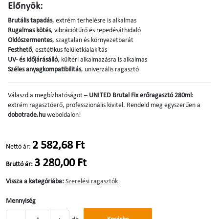
Előnyök:
Brutális tapadás
, extrém terhelésre is alkalmas
Rugalmas kötés
, vibrációtűrő és repedésáthidaló
Oldószermentes
, szagtalan és környezetbarát
Festhető
, esztétikus felületkialakítás
UV- és időjárásálló
, kültéri alkalmazásra is alkalmas
Széles anyagkompatibilitás
, univerzális ragasztó
Válaszd a megbízhatóságot –
UNITED Brutal Fix erőragasztó 280ml
:
extrém ragasztóerő, professzionális kivitel. Rendeld meg egyszerűen a
dobotrade.hu
weboldalon!
2 582,68 Ft
Nettó ár:
3 280,00 Ft
Bruttó ár:
Vissza a kategóriába:
Szerelési ragasztók
Mennyiség