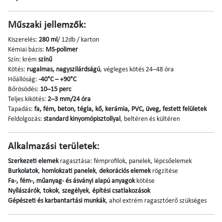
Műszaki jellemzők:
Kiszerelés:
280 ml
/ 12db / karton
Kémiai bázis:
MS-polimer
Szín: krém
színű
Kötés:
rugalmas, nagyszilárdságú
, végleges kötés 24–48 óra
Hőállóság:
-40°C – +90°C
Bőrösödés:
10–15 perc
Teljes kikötés:
2–3 mm/24 óra
Tapadás:
fa, fém, beton, tégla, kő, kerámia, PVC, üveg, festett felületek
Feldolgozás:
standard kinyomópisztollyal
, beltéren és kültéren
Alkalmazási területek:
Szerkezeti elemek
ragasztása: fémprofilok, panelek, lépcsőelemek
Burkolatok
,
homlokzati panelek
,
dekorációs elemek
rögzítése
Fa-, fém-, műanyag- és ásványi alapú anyagok
kötése
Nyílászárók
,
tokok
,
szegélyek
,
építési csatlakozások
Gépészeti és karbantartási munkák
, ahol extrém ragasztóerő szükséges