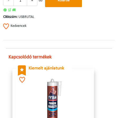
-
+
db
Kosárba
🟢 🛒 🚚
Cikkszám:
USBRUTAL
Kedvencek
Kapcsolódó termékek
Kiemelt ajánlatunk