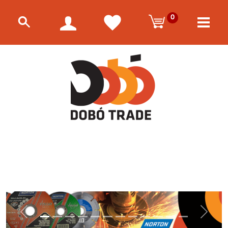
0
Előző
Követke