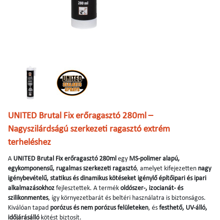
UNITED Brutal Fix erőragasztó 280ml –
Nagyszilárdságú szerkezeti ragasztó extrém
terheléshez
A
UNITED Brutal Fix erőragasztó 280ml
egy
MS-polimer alapú,
egykomponensű, rugalmas szerkezeti ragasztó
, amelyet kifejezetten
nagy
igénybevételű, statikus és dinamikus kötéseket igénylő építőipari és ipari
alkalmazásokhoz
fejlesztettek. A termék
oldószer-, izocianát- és
szilikonmentes
, így környezetbarát és beltéri használatra is biztonságos.
Kiválóan tapad
porózus és nem porózus felületeken
, és
festhető, UV-álló,
időjárásálló
kötést biztosít.