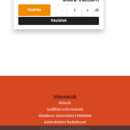
3 605,00 Ft
Bruttó ár:
-
+
Kosárba
db
Részletek
Információk
Rólunk
Szállítási információk
Általános Szerződési Feltételek
Adatvédelmi Nyilatkozat
Online vitarendezési platform