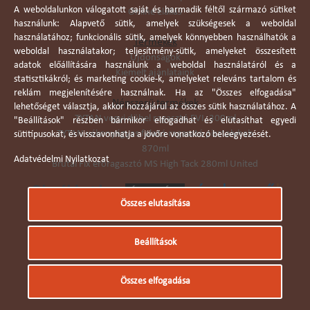
A weboldalunkon válogatott saját és harmadik féltől származó sütiket
Online elállás
használunk: Alapvető sütik, amelyek szükségesek a weboldal
használatához; funkcionális sütik, amelyek könnyebben használhatók a
Termékek
weboldal használatakor; teljesítmény-sütik, amelyeket összesített
Újdonságok
adatok előállítására használunk a weboldal használatáról és a
Kiemelt ajánlataink
statisztikákról; és marketing cookie-k, amelyeket releváns tartalom és
reklám megjelenítésére használnak. Ha az "Összes elfogadása"
Népszerű termékek
lehetőséget választja, akkor hozzájárul az összes sütik használatához. A
TYTAN vegyi dübel ragasztó EVI. 300ml
"Beállítások" részben bármikor elfogadhat és elutasíthat egyedi
TYTAN vékonyágyas falazó ragasztó pisztolyhab
sütitípusokat, és visszavonhatja a jövőre vonatkozó beleegyezését.
870ml
Adatvédelmi Nyilatkozat
Brutál Fix erőragasztó MS High Tack 280ml United
Összes elutasítása
Árukereső.hu
Beállítások
© Dobó Trade Kft 2006. Minden jog fenntartva.
Összes elfogadása
Készítette:
I.T.C. Kft.