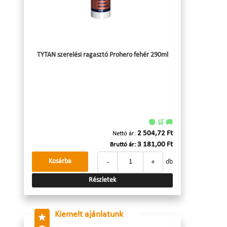
TYTAN szerelési ragasztó Prohero fehér 290ml
🟢 🛒 🚚
2 504,72 Ft
Nettó ár:
3 181,00 Ft
Bruttó ár:
-
+
Kosárba
db
Részletek
Kiemelt ajánlatunk