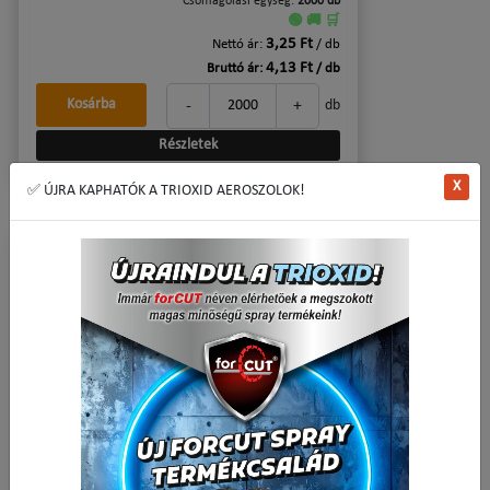
Csomagolási egység:
2000 db
🟢 🚚 🛒
3,25 Ft
Nettó ár:
/ db
4,13 Ft
Bruttó ár:
/ db
-
+
Kosárba
db
Részletek
X
✅ ÚJRA KAPHATÓK A TRIOXID AEROSZOLOK!