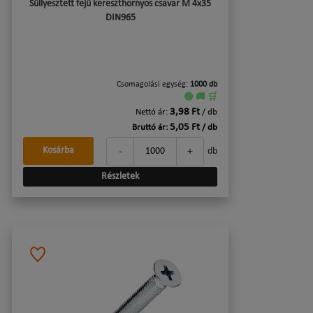
Süllyesztett fejű kereszthornyos csavar M 4x35
DIN965
Csomagolási egység:
1000 db
🟢 🚚 🛒
3,98 Ft
Nettó ár:
/ db
5,05 Ft
Bruttó ár:
/ db
-
+
Kosárba
db
Részletek