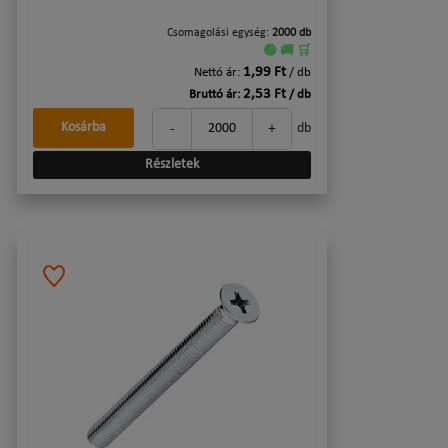
Csomagolási egység:
2000 db
🟢 🚚 🛒
1,99 Ft
Nettó ár:
/ db
2,53 Ft
Bruttó ár:
/ db
-
+
Kosárba
db
Részletek