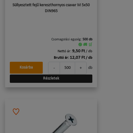
Süllyesztett fejű kereszthornyos csavar M 5x50
DIN965
Csomagolási egység:
500 db
🟢 🚚 🛒
9,50 Ft
Nettó ár:
/ db
12,07 Ft
Bruttó ár:
/ db
-
+
Kosárba
db
Részletek