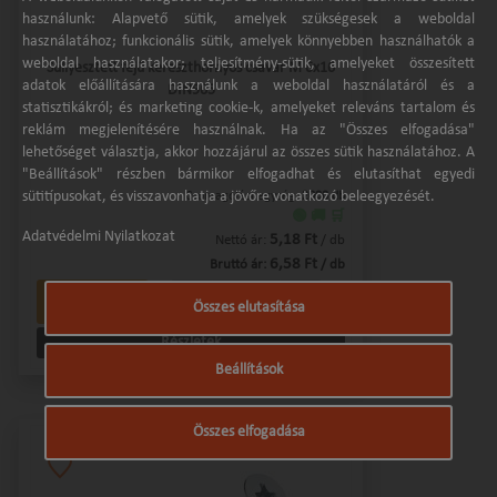
használunk: Alapvető sütik, amelyek szükségesek a weboldal
használatához; funkcionális sütik, amelyek könnyebben használhatók a
weboldal használatakor; teljesítmény-sütik, amelyeket összesített
Süllyesztett fejű kereszthornyos csavar M 6x16
adatok előállítására használunk a weboldal használatáról és a
DIN965
statisztikákról; és marketing cookie-k, amelyeket releváns tartalom és
reklám megjelenítésére használnak. Ha az "Összes elfogadása"
lehetőséget választja, akkor hozzájárul az összes sütik használatához. A
"Beállítások" részben bármikor elfogadhat és elutasíthat egyedi
sütitípusokat, és visszavonhatja a jövőre vonatkozó beleegyezését.
Csomagolási egység:
2000 db
🟢 🚚 🛒
Adatvédelmi Nyilatkozat
5,18 Ft
Nettó ár:
/ db
6,58 Ft
Bruttó ár:
/ db
-
+
Kosárba
db
Összes elutasítása
Részletek
Beállítások
Összes elfogadása