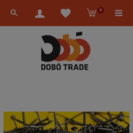
0
Előző
Követke