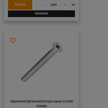
-
+
Kosárba
db
Részletek
Süllyesztett fejű kereszthornyos csavar M 5x35
DIN965