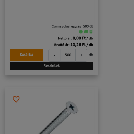
Csomagolási egység:
500 db
🟢 🚚 🛒
8,08 Ft
Nettó ár:
/ db
10,26 Ft
Bruttó ár:
/ db
-
+
Kosárba
db
Részletek