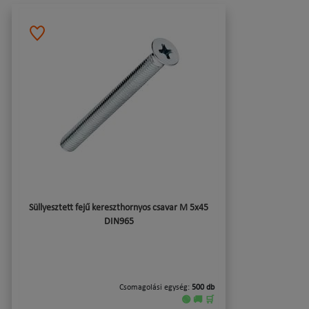
Süllyesztett fejű kereszthornyos csavar M 5x45
DIN965
Csomagolási egység:
500 db
🟢 🚚 🛒