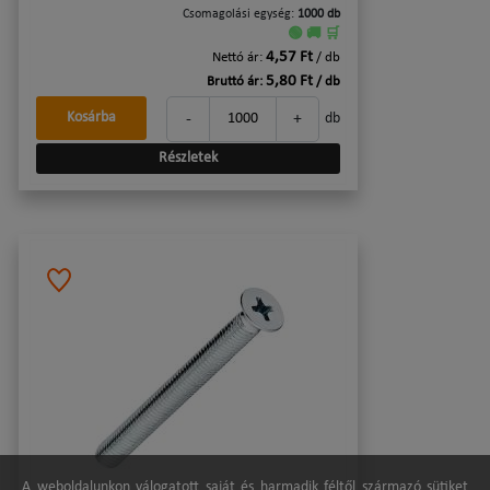
Csomagolási egység:
1000 db
🟢 🚚 🛒
4,57 Ft
Nettó ár:
/ db
5,80 Ft
Bruttó ár:
/ db
-
+
Kosárba
db
Részletek
A weboldalunkon válogatott saját és harmadik féltől származó sütiket