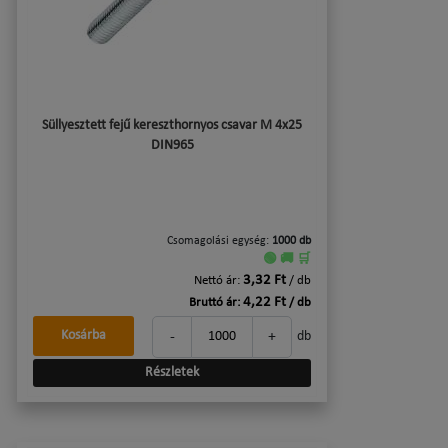
Süllyesztett fejű kereszthornyos csavar M 4x25
DIN965
Csomagolási egység:
1000 db
🟢 🚚 🛒
3,32 Ft
Nettó ár:
/ db
4,22 Ft
Bruttó ár:
/ db
-
+
Kosárba
db
Részletek