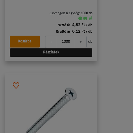
Csomagolási egység:
1000 db
🟢 🚚 🛒
4,82 Ft
Nettó ár:
/ db
6,12 Ft
Bruttó ár:
/ db
-
+
Kosárba
db
Részletek