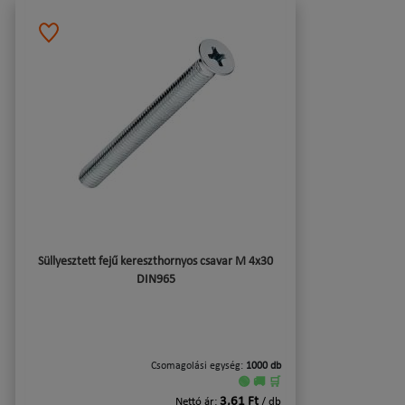
Süllyesztett fejű kereszthornyos csavar M 4x30
DIN965
Csomagolási egység:
1000 db
🟢 🚚 🛒
3,61 Ft
Nettó ár:
/ db