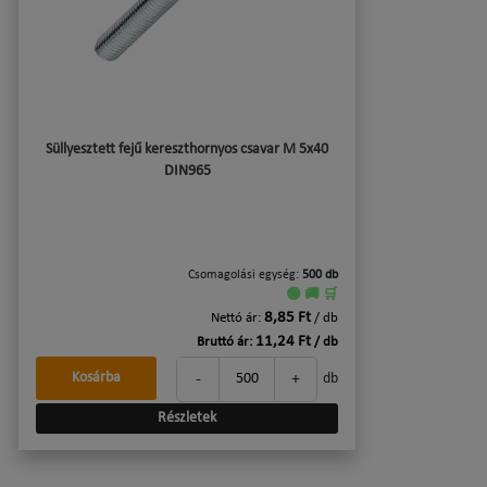
Süllyesztett fejű kereszthornyos csavar M 5x40
DIN965
Csomagolási egység:
500 db
🟢 🚚 🛒
8,85 Ft
Nettó ár:
/ db
11,24 Ft
Bruttó ár:
/ db
-
+
Kosárba
db
Részletek