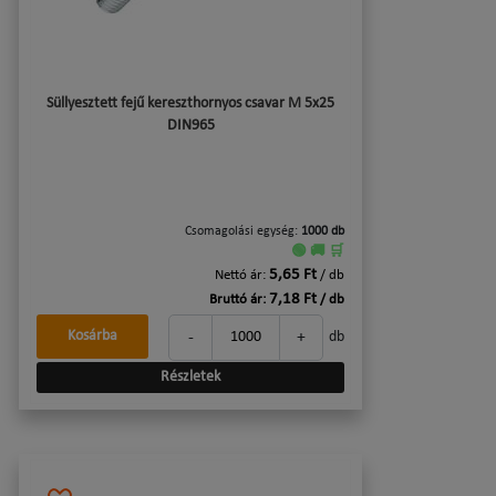
Süllyesztett fejű kereszthornyos csavar M 5x25
DIN965
Csomagolási egység:
1000 db
🟢 🚚 🛒
5,65 Ft
Nettó ár:
/ db
7,18 Ft
Bruttó ár:
/ db
-
+
Kosárba
db
Részletek