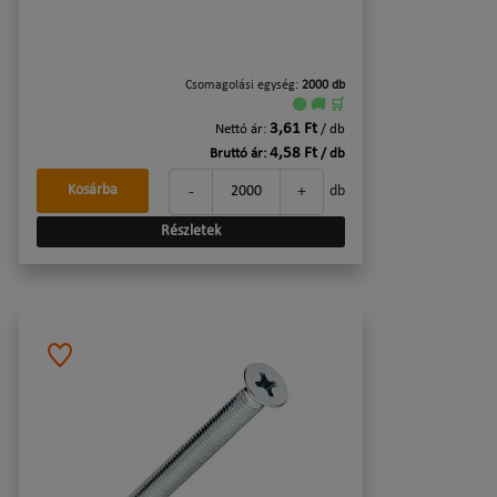
Csomagolási egység:
2000 db
🟢 🚚 🛒
3,61 Ft
Nettó ár:
/ db
4,58 Ft
Bruttó ár:
/ db
-
+
Kosárba
db
Részletek