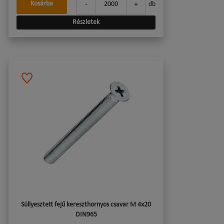
-
+
Kosárba
db
Részletek
Süllyesztett fejű kereszthornyos csavar M 4x20
DIN965