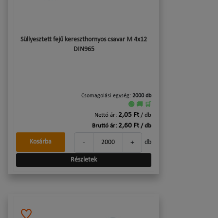
Süllyesztett fejű kereszthornyos csavar M 4x12
DIN965
Csomagolási egység:
2000 db
🟢 🚚 🛒
2,05 Ft
Nettó ár:
/ db
2,60 Ft
Bruttó ár:
/ db
-
+
Kosárba
db
Részletek