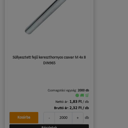
Süllyesztett fejű kereszthornyos csavar M 4x 8
DIN965
Csomagolási egység:
2000 db
🟢 🚚 🛒
1,83 Ft
Nettó ár:
/ db
2,32 Ft
Bruttó ár:
/ db
-
+
Kosárba
db