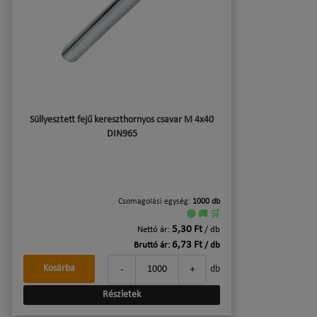
Süllyesztett fejű kereszthornyos csavar M 4x40
DIN965
Csomagolási egység:
1000 db
🟢 🚚 🛒
5,30 Ft
Nettó ár:
/ db
6,73 Ft
Bruttó ár:
/ db
-
+
Kosárba
db
Részletek