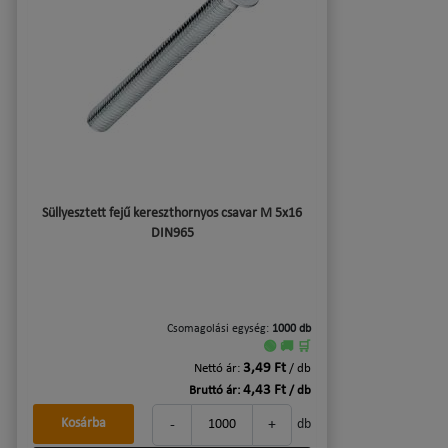
Süllyesztett fejű kereszthornyos csavar M 5x16
DIN965
Csomagolási egység:
1000 db
🟢 🚚 🛒
3,49 Ft
Nettó ár:
/ db
4,43 Ft
Bruttó ár:
/ db
-
+
Kosárba
db