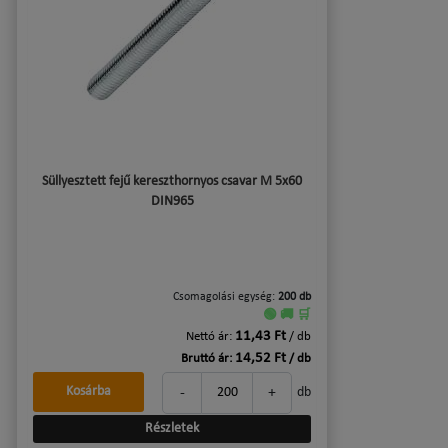
Süllyesztett fejű kereszthornyos csavar M 5x60
DIN965
Csomagolási egység:
200 db
🟢 🚚 🛒
11,43 Ft
Nettó ár:
/ db
14,52 Ft
Bruttó ár:
/ db
-
+
Kosárba
db
Részletek