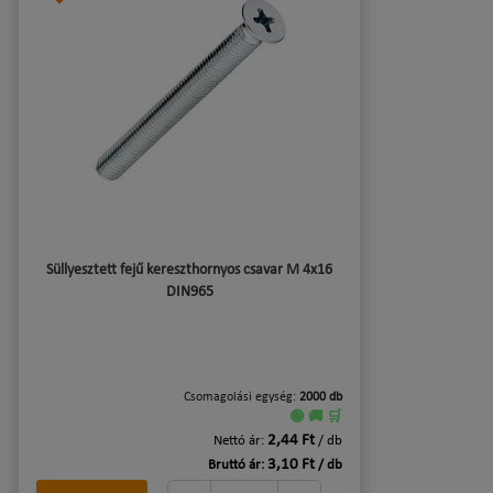
Süllyesztett fejű kereszthornyos csavar M 4x16
DIN965
Csomagolási egység:
2000 db
🟢 🚚 🛒
2,44 Ft
Nettó ár:
/ db
3,10 Ft
Bruttó ár:
/ db