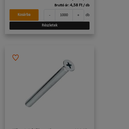
4,58 Ft
Bruttó ár:
/ db
-
+
Kosárba
db
Részletek