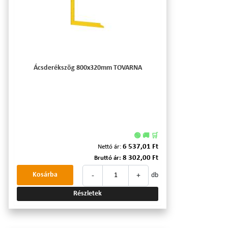
Ácsderékszög 800x320mm TOVARNA
🟢 🚚 🛒
6 537,01 Ft
Nettó ár:
8 302,00 Ft
Bruttó ár:
-
+
Kosárba
db
Részletek