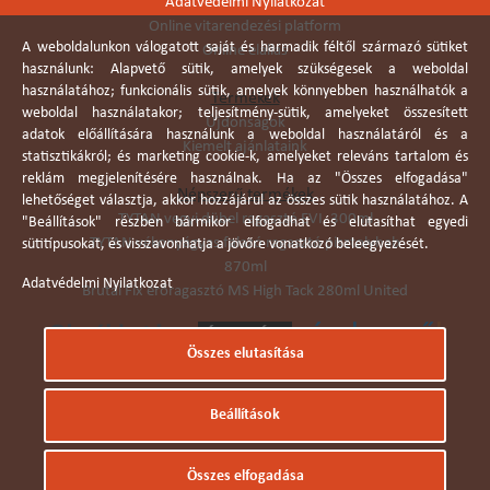
Adatvédelmi Nyilatkozat
Online vitarendezési platform
A weboldalunkon válogatott saját és harmadik féltől származó sütiket
Online elállás
használunk: Alapvető sütik, amelyek szükségesek a weboldal
használatához; funkcionális sütik, amelyek könnyebben használhatók a
Termékek
weboldal használatakor; teljesítmény-sütik, amelyeket összesített
Újdonságok
adatok előállítására használunk a weboldal használatáról és a
Kiemelt ajánlataink
statisztikákról; és marketing cookie-k, amelyeket releváns tartalom és
reklám megjelenítésére használnak. Ha az "Összes elfogadása"
Népszerű termékek
lehetőséget választja, akkor hozzájárul az összes sütik használatához. A
TYTAN vegyi dübel ragasztó EVI. 300ml
"Beállítások" részben bármikor elfogadhat és elutasíthat egyedi
TYTAN vékonyágyas falazó ragasztó pisztolyhab
sütitípusokat, és visszavonhatja a jövőre vonatkozó beleegyezését.
870ml
Adatvédelmi Nyilatkozat
Brutál Fix erőragasztó MS High Tack 280ml United
Összes elutasítása
Árukereső.hu
Beállítások
© Dobó Trade Kft 2006. Minden jog fenntartva.
Összes elfogadása
Készítette:
I.T.C. Kft.