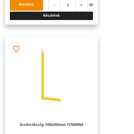
-
+
Kosárba
db
Részletek
Ácsderékszög 700x300mm TOVARNA