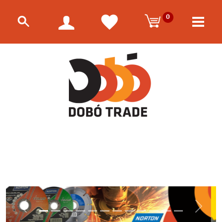
0
Előző
Követk