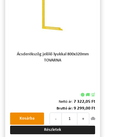
Ácsderékszög jelölő lyukkal 800x320mm
TOVARNA
🟢 🚚 🛒
7 322,05 Ft
Nettó ár:
9 299,00 Ft
Bruttó ár:
-
+
Kosárba
db
Részletek