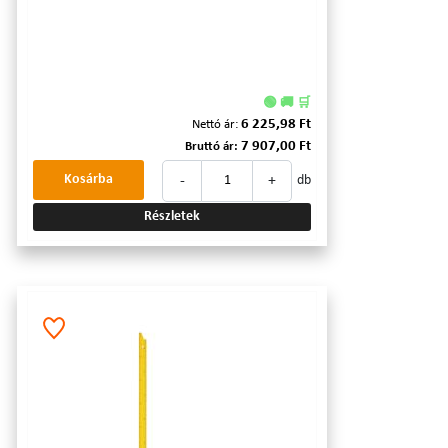
🟢 🚚 🛒
6 225,98 Ft
Nettó ár:
7 907,00 Ft
Bruttó ár:
-
+
Kosárba
db
Részletek