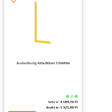
Ácsderékszög 600x280mm TOVARNA
🟢 🛒 🚚
4 189,76 Ft
Nettó ár:
5 321,00 Ft
Bruttó ár: