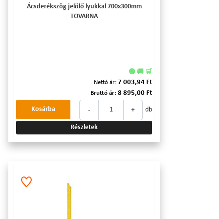
Ácsderékszög jelölő lyukkal 700x300mm
TOVARNA
🟢 🚚 🛒
7 003,94 Ft
Nettó ár:
8 895,00 Ft
Bruttó ár:
-
+
Kosárba
db
Részletek