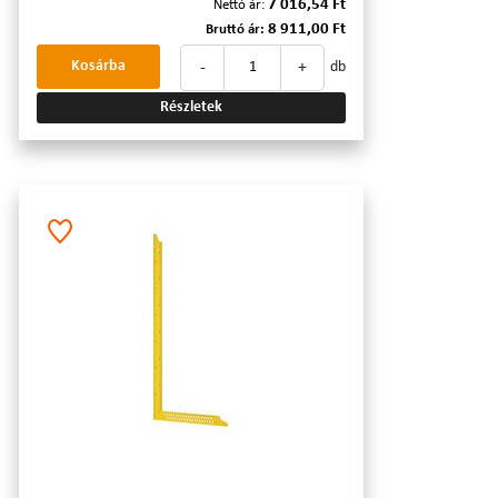
7 016,54 Ft
Nettó ár:
8 911,00 Ft
Bruttó ár:
-
+
Kosárba
db
Részletek