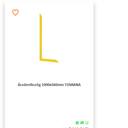
Ácsderékszög 1000x360mm TOVARNA
🟢 🚚 🛒