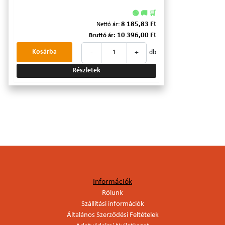
🟢 🚚 🛒
8 185,83 Ft
Nettó ár:
10 396,00 Ft
Bruttó ár:
-
+
Kosárba
db
Részletek
Információk
Rólunk
Szállítási információk
Általános Szerződési Feltételek