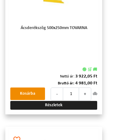
Ácsderékszög 500x250mm TOVARNA
🟢 🛒 🚚
3 922,05 Ft
Nettó ár:
4 981,00 Ft
Bruttó ár:
-
+
Kosárba
db
Részletek