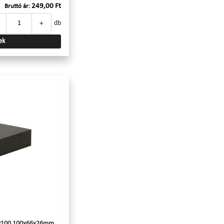
249,00 Ft
Bruttó ár:
+
db
ek
as P100 100x66x26mm