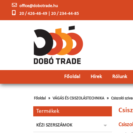
office@dobotrade.hu
20 / 426-46-49 | 20 / 234-44-85
Főoldal
Hírek
Rólunk
Főoldal
VÁGÁS ÉS CSISZOLÁSTECHNIKA
Csiszoló sziva
Csisz
Termékek
Csiszo
KÉZI SZERSZÁMOK