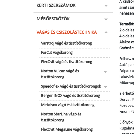
A
csiszo
KERTI SZERSZÁMOK
simításá
nehezen 
MÉRŐESZKÖZÖK
Termékt
2 oldalas
VÁGÁS ÉS CSISZOLÁSTECHNIKA
4 oldalas
Alakos c
Varstroj vágó és tisztítókorong
Gyémánt
ForCut vágókorong
Felhaszn
FlexOvit vágó és tisztítókorong
Autóipar
Faipar: a
Norton Vulcan vágó és
Lakásfelú
tisztítókorong
Műanyag 
Speedoflex vágó és tisztítókorongok
Elérhet
Berger INOX vágó és tisztítókorong
Durva: 
Metalynx vágó és tisztítókorong
Közepes
Finom P
Norton StarLine vágó és
tisztítókorong
Előnyök:
Rugalmas
FlexOvit MegaLine vágókorong