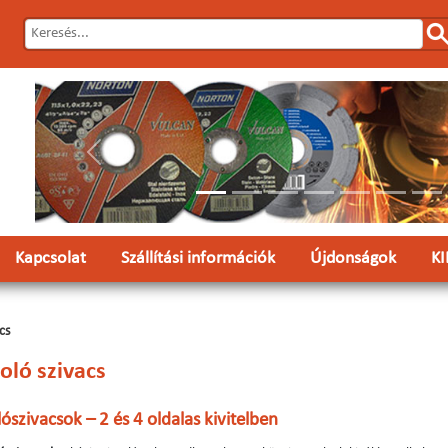
Előző
Kapcsolat
Szállítási információk
Újdonságok
K
cs
oló szivacs
lószivacsok – 2 és 4 oldalas kivitelben