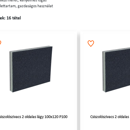
ikus méret, kényelmes fogás
lettartam, gazdaságos használat
k: 16 tétel
siszolószivacs 2 oldalas lágy 100x120 P100
Csiszolószivacs 2 oldala