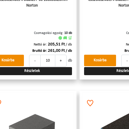
Norton
Norto
Csomagolási egység:
10 db
C
🟢 🚚 🛒
205,51 Ft
Nettó ár:
/ db
Ne
261,00 Ft
Bruttó ár:
/ db
Bru
-
+
-
Kosárba
Kosárba
db
Részletek
Részlet