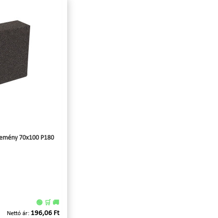
s kemény 70x100 P180
🟢 🛒 🚚
196,06 Ft
Nettó ár: