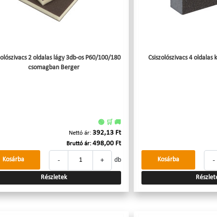
zolószivacs 2 oldalas lágy 3db-os P60/100/180
Csiszolószivacs 4 oldala
csomagban Berger
🟢 🛒 🚚
392,13 Ft
Nettó ár:
498,00 Ft
Bruttó ár:
-
+
-
Kosárba
Kosárba
db
Részletek
Részlet