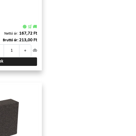
🟢 🛒 🚚
167,72 Ft
Nettó ár:
213,00 Ft
Bruttó ár:
+
db
ek