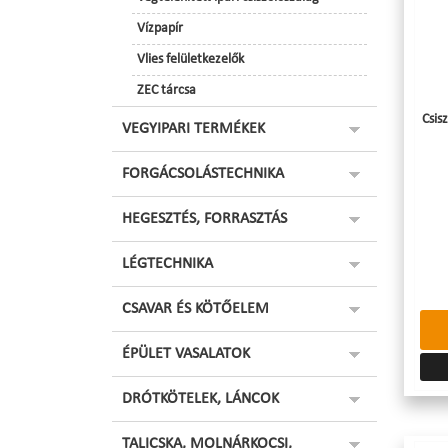
Vízpapír
Vlies felületkezelők
ZEC tárcsa
Csis
VEGYIPARI TERMÉKEK
FORGÁCSOLÁSTECHNIKA
HEGESZTÉS, FORRASZTÁS
LÉGTECHNIKA
CSAVAR ÉS KÖTŐELEM
ÉPÜLET VASALATOK
DRÓTKÖTELEK, LÁNCOK
TALICSKA, MOLNÁRKOCSI,