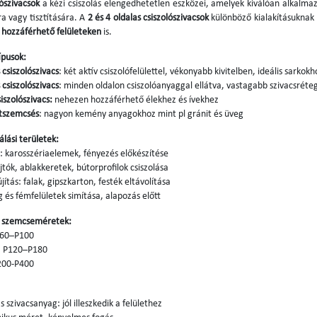
lószivacsok
a kézi csiszolás elengedhetetlen eszközei, amelyek kiválóan alkalm
ra vagy tisztítására. A
2 és 4 oldalas csiszolószivacsok
különböző kialakításukna
hozzáférhető felületeken
is.
ípusok:
 csiszolószivacs
: két aktív csiszolófelülettel, vékonyabb kivitelben, ideális sarkokh
 csiszolószivacs
: minden oldalon csiszolóanyaggal ellátva, vastagabb szivacsréteg
siszolószivacs:
nehezen hozzáférhető élekhez és ívekhez
szemcsés
: nagyon kemény anyagokhoz mint pl gránit és üveg
álási területek:
: karosszériaelemek, fényezés előkészítése
jtók, ablakkeretek, bútorprofilok csiszolása
jítás: falak, gipszkarton, festék eltávolítása
és fémfelületek simítása, alapozás előtt
ő szemcseméretek:
P60–P100
: P120–P180
200-P400
 szivacsanyag: jól illeszkedik a felülethez