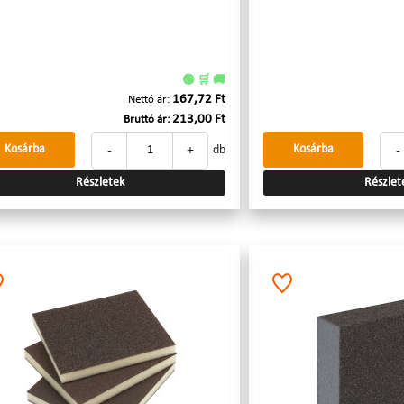
🟢 🛒 🚚
167,72 Ft
Nettó ár:
213,00 Ft
Bruttó ár:
-
+
-
Kosárba
Kosárba
db
Részletek
Részlet