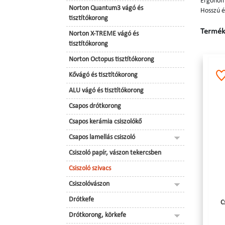
Ergonom
Norton Quantum3 vágó és
Hosszú é
tisztítókorong
Terméke
Norton X-TREME vágó és
tisztítókorong
Norton Octopus tisztítókorong
Kővágó és tisztítókorong
ALU vágó és tisztítókorong
Csapos drótkorong
Csapos kerámia csiszolókő
Csapos lamellás csiszoló
Csiszoló papír, vászon tekercsben
Csiszoló szivacs
Csiszolóvászon
Drótkefe
C
Drótkorong, körkefe