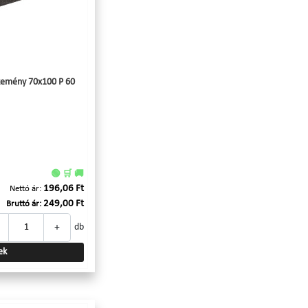
s kemény 70x100 P 60
🟢 🛒 🚚
196,06 Ft
Nettó ár:
249,00 Ft
Bruttó ár:
+
db
ek