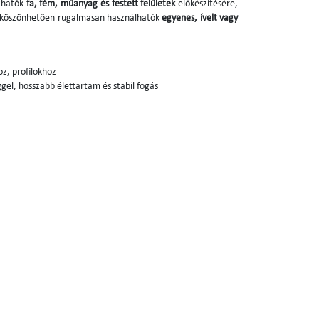
azhatók
fa, fém, műanyag és festett felületek
előkészítésére,
k köszönhetően rugalmasan használhatók
egyenes, ívelt vagy
oz, profilokhoz
gel, hosszabb élettartam és stabil fogás