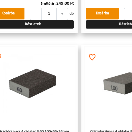
249,00 Ft
Bruttó ár:
-
+
-
Kosárba
Kosárba
db
Részletek
Részlet
iszolószivacs 4 oldalas P 60 100x66x26mm
Csiszolószivacs 4 oldal