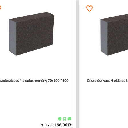
iszolószivacs 4 oldalas kemény 70x100 P100
Csiszolószivacs 4 oldala
🟢 🛒 🚚
196,06 Ft
Nettó ár: