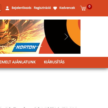
0
Bejelentkezés
Regisztráció
Kedvencek
Következő
IEMELT AJÁNLATUNK
KIÁRUSÍTÁS