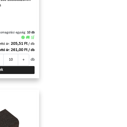
n
somagolási egység:
10 db
🟢 🚚 🛒
205,51 Ft
ttó ár:
/ db
261,00 Ft
ttó ár:
/ db
+
db
ek