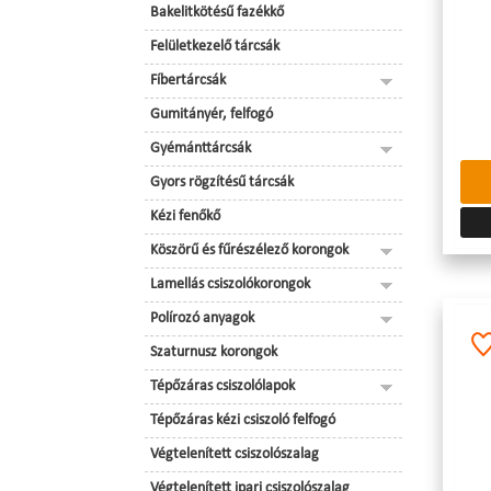
Bakelitkötésű fazékkő
Felületkezelő tárcsák
Fíbertárcsák
Gumitányér, felfogó
Gyémánttárcsák
Gyors rögzítésű tárcsák
Kézi fenőkő
Köszörű és fűrészélező korongok
Lamellás csiszolókorongok
Polírozó anyagok
Szaturnusz korongok
Tépőzáras csiszolólapok
Tépőzáras kézi csiszoló felfogó
Végtelenített csiszolószalag
Végtelenített ipari csiszolószalag