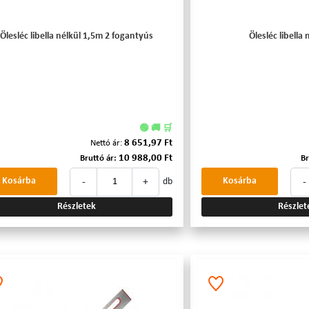
Ölesléc libella nélkül 1,5m 2 fogantyús
Ölesléc libella 
🟢 🚚 🛒
8 651,97 Ft
Nettó ár:
10 988,00 Ft
Bruttó ár:
Br
-
+
-
Kosárba
Kosárba
db
Részletek
Részlet