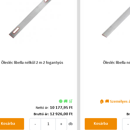
Ölesléc libella nélkül 2 m 2 fogantyús
Ölesléc libella n
🟢 🚚 🛒
🏠 🚚 Személyes át
10 177,95 Ft
Nettó ár:
12 926,00 Ft
Bruttó ár:
Br
-
+
-
Kosárba
Kosárba
db