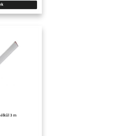
ek
nélkül 3 m