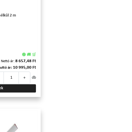
nélkül 2 m
🟢 🚚 🛒
8 657,48 Ft
Nettó ár:
10 995,00 Ft
uttó ár:
+
db
ek