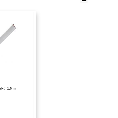
élkül 1,5 m