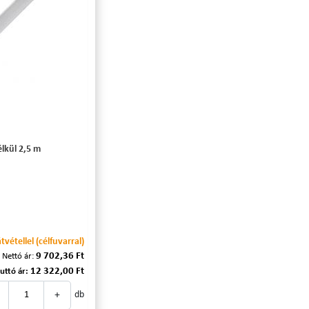
élkül 2,5 m
vétellel (célfuvarral)
9 702,36 Ft
Nettó ár:
12 322,00 Ft
uttó ár:
+
db