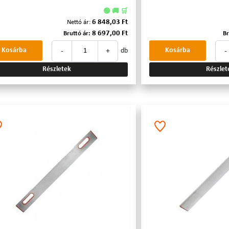
🟢 🚚 🛒
6 848,03 Ft
Nettó ár:
8 697,00 Ft
Bruttó ár:
Br
-
+
-
Kosárba
Kosárba
db
Részletek
Részlet