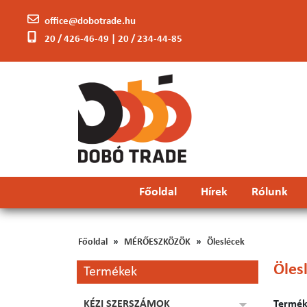
office@dobotrade.hu
20 / 426-46-49 | 20 / 234-44-85
Főoldal
Hírek
Rólunk
Főoldal
MÉRŐESZKÖZÖK
Öleslécek
Öles
Termékek
KÉZI SZERSZÁMOK
Terméke