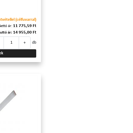
vétellel (célfuvarral)
11 775,59 Ft
Nettó ár:
14 955,00 Ft
uttó ár:
+
db
ek