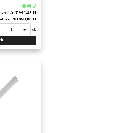
🟢 🚚 🛒
7 944,88 Ft
Nettó ár:
10 090,00 Ft
uttó ár:
+
db
ek