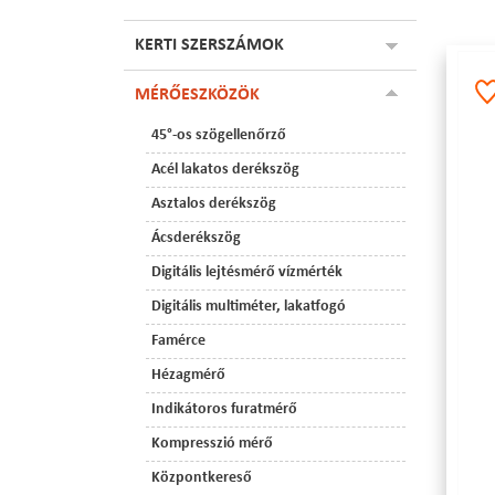
KERTI SZERSZÁMOK
MÉRŐESZKÖZÖK
45°-os szögellenőrző
Acél lakatos derékszög
Asztalos derékszög
Ácsderékszög
Digitális lejtésmérő vízmérték
Digitális multiméter, lakatfogó
Famérce
Hézagmérő
Indikátoros furatmérő
Kompresszió mérő
Központkereső