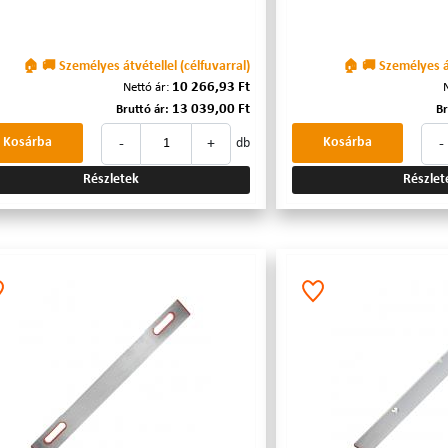
🏠 🚚 Személyes átvétellel (célfuvarral)
🏠 🚚 Személyes át
10 266,93 Ft
Nettó ár:
13 039,00 Ft
Bruttó ár:
Br
-
+
-
Kosárba
Kosárba
db
Részletek
Részlet