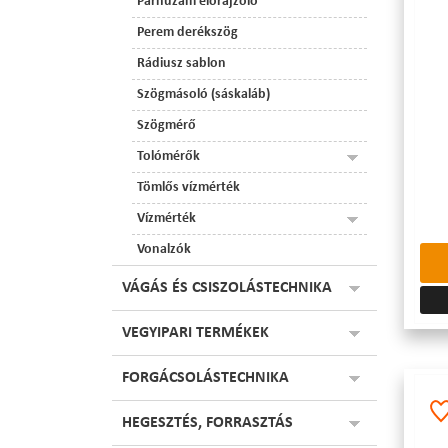
Párhuzam előrajzoló
Perem derékszög
Rádiusz sablon
Szögmásoló (sáskaláb)
Szögmérő
Tolómérők
Tömlős vízmérték
Vízmérték
Vonalzók
VÁGÁS ÉS CSISZOLÁSTECHNIKA
VEGYIPARI TERMÉKEK
FORGÁCSOLÁSTECHNIKA
HEGESZTÉS, FORRASZTÁS