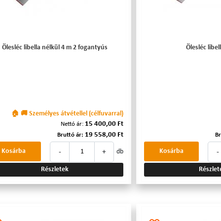
Ölesléc libella nélkül 4 m 2 fogantyús
Ölesléc libel
🏠 🚚 Személyes átvétellel (célfuvarral)
15 400,00 Ft
Nettó ár:
19 558,00 Ft
Bruttó ár:
Br
-
+
-
Kosárba
Kosárba
db
Részletek
Részlet