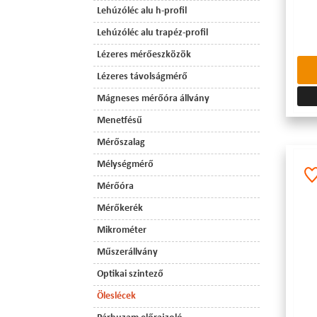
Lehúzóléc alu h-profil
Lehúzóléc alu trapéz-profil
Lézeres mérőeszközök
Lézeres távolságmérő
Mágneses mérőóra állvány
Menetfésű
Mérőszalag
Mélységmérő
Mérőóra
Mérőkerék
Mikrométer
Műszerállvány
Optikai szintező
Öleslécek