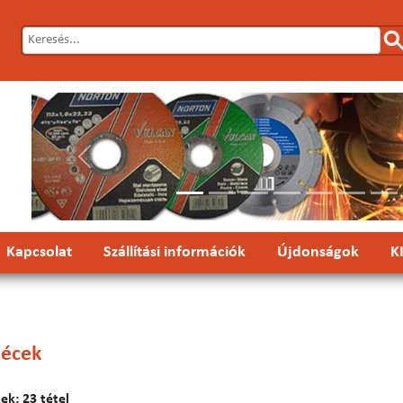
Előző
Kapcsolat
Szállítási információk
Újdonságok
K
lécek
k: 23 tétel