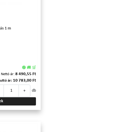
lás 1 m
🟢 🚚 🛒
8 490,55 Ft
Nettó ár:
10 783,00 Ft
uttó ár:
+
db
ek