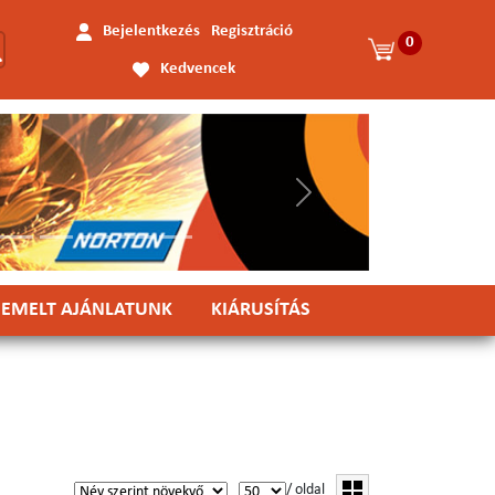
Bejelentkezés
Regisztráció
0
Kedvencek
Következő
IEMELT AJÁNLATUNK
KIÁRUSÍTÁS
/ oldal