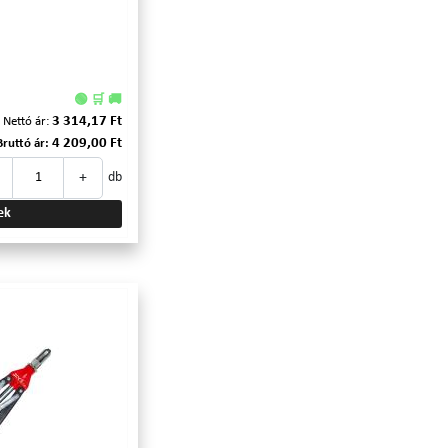
🟢 🛒 🚚
3 314,17 Ft
Nettó ár:
4 209,00 Ft
Bruttó ár:
+
db
ek