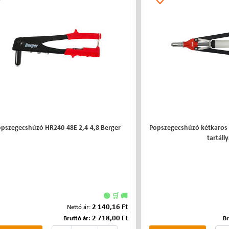
pszegecshúzó HR240-48E 2,4-4,8 Berger
Popszegecshúzó kétkaros
tartálly
🟢 🛒 🚚
2 140,16 Ft
Nettó ár:
2 718,00 Ft
Bruttó ár:
Br