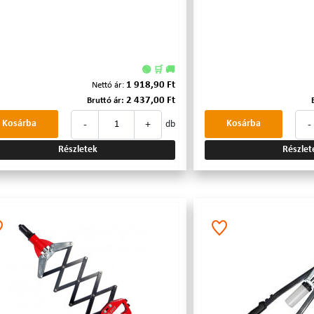
🟢 🛒 🚚
1 918,90 Ft
Nettó ár:
2 437,00 Ft
Bruttó ár:
-
+
-
Kosárba
Kosárba
db
Részletek
Részlet