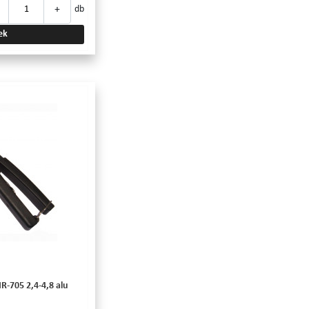
+
db
ek
-705 2,4-4,8 alu