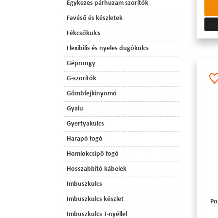
Egykezes párhuzam szorítók
Favéső és készletek
Fékcsőkulcs
Flexibilis és nyeles dugókulcs
Géprongy
G-szorítók
Gömbfejkinyomó
Gyalu
Gyertyakulcs
Harapó fogó
Homlokcsípő fogó
Hosszabbító kábelek
Imbuszkulcs
Imbuszkulcs készlet
Po
Imbuszkulcs T-nyéllel