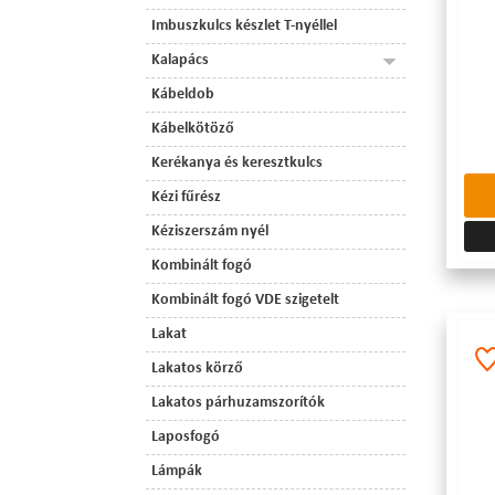
Imbuszkulcs készlet T-nyéllel
Kalapács
Kábeldob
Kábelkötöző
Kerékanya és keresztkulcs
Kézi fűrész
Kéziszerszám nyél
Kombinált fogó
Kombinált fogó VDE szigetelt
Lakat
Lakatos körző
Lakatos párhuzamszorítók
Laposfogó
Lámpák