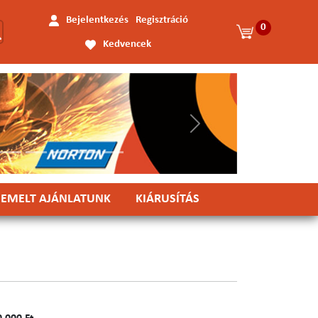
Bejelentkezés
Regisztráció
0
Kedvencek
Következő
IEMELT AJÁNLATUNK
KIÁRUSÍTÁS