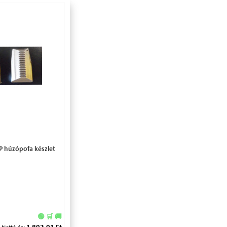
 húzópofa készlet
🟢 🛒 🚚