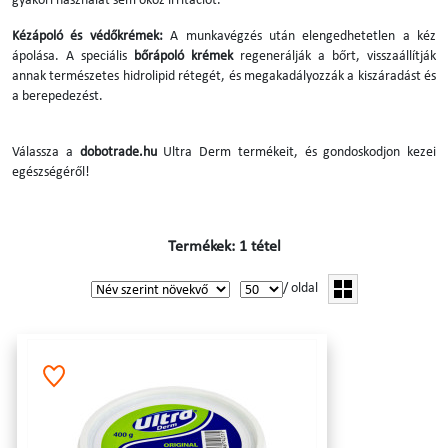
gyakori használat sem okoz irritációt.
Kézápoló és védőkrémek:
A munkavégzés után elengedhetetlen a kéz
ápolása. A speciális
bőrápoló krémek
regenerálják a bőrt, visszaállítják
annak természetes hidrolipid rétegét, és megakadályozzák a kiszáradást és
a berepedezést.
Válassza a
dobotrade.hu
Ultra Derm termékeit, és gondoskodjon kezei
egészségéről!
Termékek: 1 tétel
/ oldal