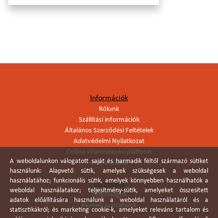
Információk
Rólunk
Szállítási információk
Általános Szerződési Feltételek
Adatvédelmi Nyilatkozat
Online vitarendezési platform
A weboldalunkon válogatott saját és harmadik féltől származó sütiket
Online elállás
használunk: Alapvető sütik, amelyek szükségesek a weboldal
használatához; funkcionális sütik, amelyek könnyebben használhatók a
Termékek
weboldal használatakor; teljesítmény-sütik, amelyeket összesített
Újdonságok
adatok előállítására használunk a weboldal használatáról és a
Kiemelt ajánlataink
statisztikákról; és marketing cookie-k, amelyeket releváns tartalom és