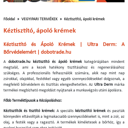
Főoldal
VEGYIPARI TERMÉKEK
Kéztisztító, ápoló krémek
Kéztisztító, ápoló krémek
Kéztisztító és Ápoló Krémek | Ultra Derm: A
Bőrvédelemért | dobotrade.hu
A
dobotrade.hu
kéztisztító és ápoló krémek
kategóriájában mindent
megtalál, ami a kezek hatékony tisztításához és regenerálásához
szükséges. A professzionális felhasználók számára, akik nap mint nap
zsírokkal, olajokkal, festékkel vagy egyéb szennyeződésekkel dolgoznak, a
megfelelő bőrvédelem és tisztítás elengedhetetlen. Az
Ultra Derm
márka
termékei megbízható megoldást nyújtanak a munkavégzés utáni ápolásra.
Főbb Terméktípusok a Kézápoláshoz:
Kéztisztítók és tisztító krémek:
A speciális
kéztisztító krémek
és paszták
könnyedén eltávolítják a legmakacsabb szennyeződéseket is, mint a zsír, az
olaj, a festék vagy a ragasztó. A termékek kíméletesek a bőrhöz, így a