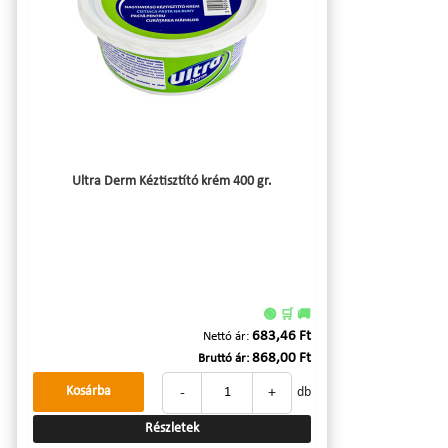
Ultra Derm Kéztisztító krém 400 gr.
🟢 🛒 🚚
683,46 Ft
Nettó ár:
868,00 Ft
Bruttó ár:
-
+
Kosárba
db
Részletek