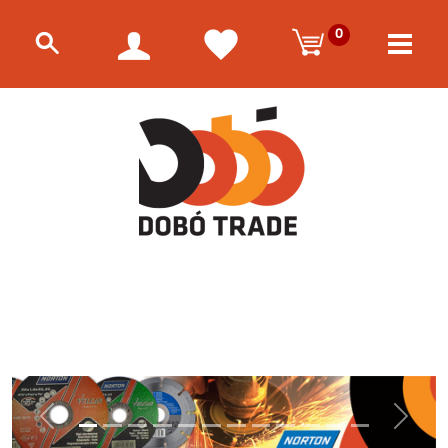
0
Előző
Követke