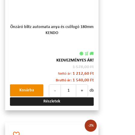
Önzáró blitz automata anya és csőfogó 180mm
KENDO
🟢 🛒 🚚
KEDVEZMÉNYES ÁR!
1 578,00 Ft
1 212,60 Ft
Nettó ár:
1 540,00 Ft
Bruttó ár:
-
+
Kosárba
db
Részletek
-2%