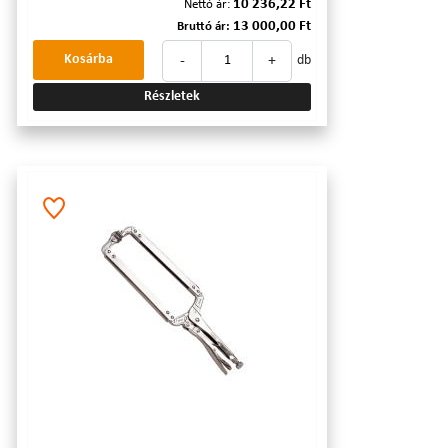
10 236,22 Ft
Nettó ár:
13 000,00 Ft
Bruttó ár:
-
+
Kosárba
db
Részletek