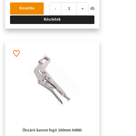
-
+
Kosárba
db
Részletek
Önzáró karom fogó 160mm HANS