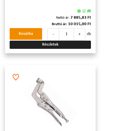
🟢 🛒 🚚
7 885,83 Ft
Nettó ár:
10 015,00 Ft
Bruttó ár:
-
+
Kosárba
db
Részletek