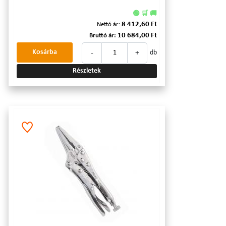
🟢 🛒 🚚
8 412,60 Ft
Nettó ár:
10 684,00 Ft
Bruttó ár:
-
+
Kosárba
db
Részletek