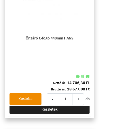
Önzáró C-fogó 440mm HANS
🟢 🛒 🚚
14 706,30 Ft
Nettó ár:
18 677,00 Ft
Bruttó ár:
-
+
Kosárba
db
Részletek