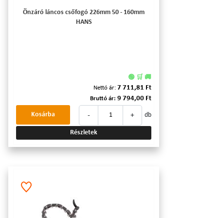
Önzáró láncos csőfogó 226mm 50 - 160mm
HANS
🟢 🛒 🚚
7 711,81 Ft
Nettó ár:
9 794,00 Ft
Bruttó ár:
-
+
Kosárba
db
Részletek