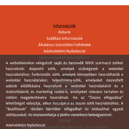
Információk
Rólunk
Szállítási információk
Általános Szerződési Feltételek
Adatvédelmi Nyilatkozat
Online vitarendezési platform
A weboldalunkon válogatott saját és harmadik féltől származó sütiket
Online elállás
használunk: Alapvető sütik, amelyek szükségesek a weboldal
használatához; funkcionális sütik, amelyek könnyebben használhatók a
Termékek
weboldal használatakor; teljesítmény-sütik, amelyeket összesített
Újdonságok
adatok előállítására használunk a weboldal használatáról és a
Kiemelt ajánlataink
statisztikákról; és marketing cookie-k, amelyeket releváns tartalom és
reklám megjelenítésére használnak. Ha az "Összes elfogadása"
Népszerű termékek
lehetőséget választja, akkor hozzájárul az összes sütik használatához. A
TYTAN vegyi dübel ragasztó EVI. 300ml
"Beállítások" részben bármikor elfogadhat és elutasíthat egyedi
TYTAN vékonyágyas falazó ragasztó pisztolyhab
sütitípusokat, és visszavonhatja a jövőre vonatkozó beleegyezését.
870ml
Adatvédelmi Nyilatkozat
Brutál Fix erőragasztó MS High Tack 280ml United