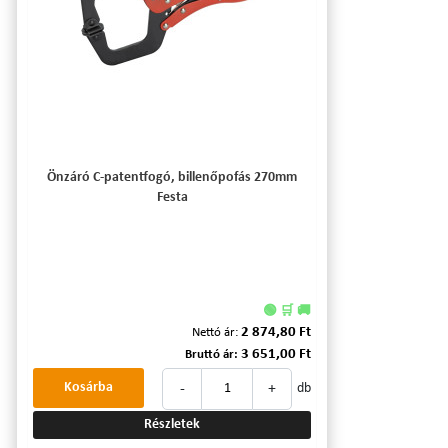
Önzáró C-patentfogó, billenőpofás 270mm
Festa
🟢 🛒 🚚
2 874,80 Ft
Nettó ár:
3 651,00 Ft
Bruttó ár:
-
+
Kosárba
db
Részletek