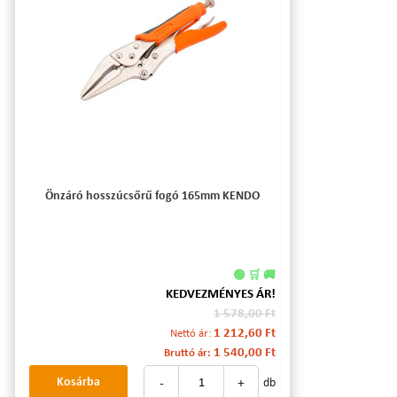
Önzáró hosszúcsőrű fogó 165mm KENDO
🟢 🛒 🚚
KEDVEZMÉNYES ÁR!
1 578,00 Ft
1 212,60 Ft
Nettó ár:
1 540,00 Ft
Bruttó ár:
-
+
Kosárba
db