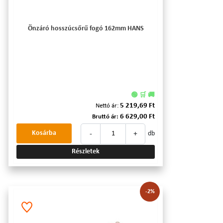
Önzáró hosszúcsőrű fogó 162mm HANS
🟢 🛒 🚚
5 219,69 Ft
Nettó ár:
6 629,00 Ft
Bruttó ár:
-
+
Kosárba
db
Részletek
-2%