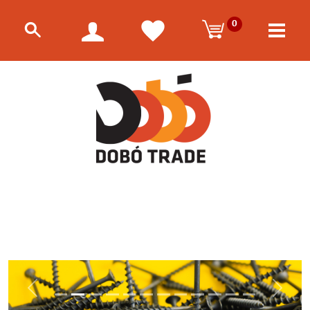
0
Előző
Követk