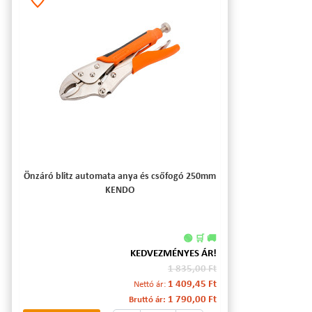
Önzáró blitz automata anya és csőfogó 250mm
KENDO
🟢 🛒 🚚
KEDVEZMÉNYES ÁR!
1 835,00 Ft
1 409,45 Ft
Nettó ár:
1 790,00 Ft
Bruttó ár: