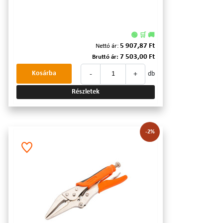
🟢 🛒 🚚
5 907,87 Ft
Nettó ár:
7 503,00 Ft
Bruttó ár:
-
+
Kosárba
db
Részletek
-2%