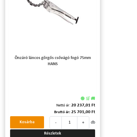
Önzáró láncos görgős csővágó fogó 75mm
HANS
🟢 🛒 🚚
20 237,01 Ft
Nettó ár:
25 701,00 Ft
Bruttó ár:
-
+
Kosárba
db
Részletek