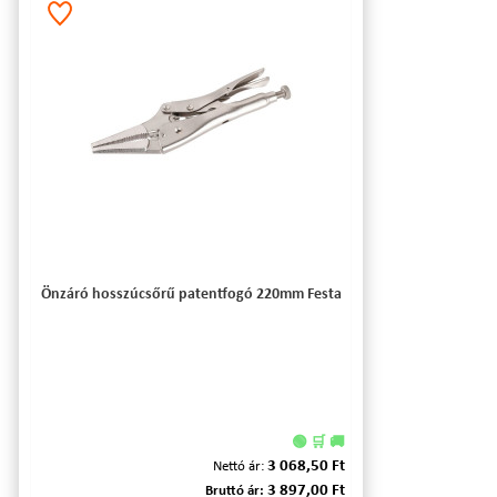
Önzáró hosszúcsőrű patentfogó 220mm Festa
🟢 🛒 🚚
3 068,50 Ft
Nettó ár:
3 897,00 Ft
Bruttó ár: