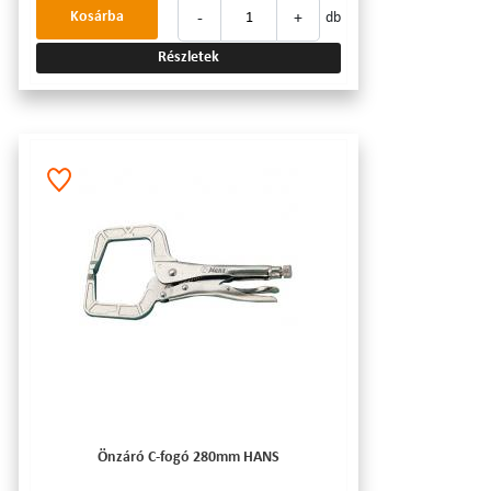
-
+
Kosárba
db
Részletek
Önzáró C-fogó 280mm HANS