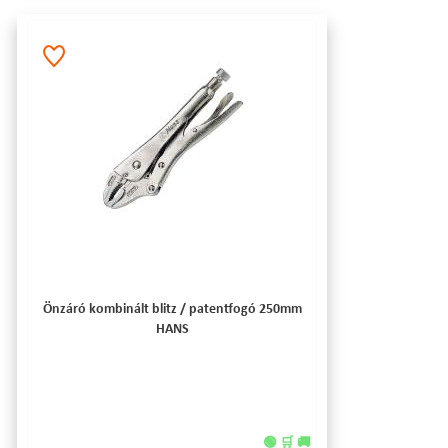
Önzáró kombinált blitz / patentfogó 250mm
HANS
🟢 🛒 🚚