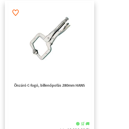
Önzáró C-fogó, billenőpofás 280mm HANS
🟢 🛒 🚚