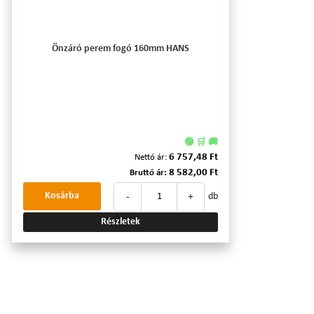
Önzáró perem fogó 160mm HANS
🟢 🛒 🚚
6 757,48 Ft
Nettó ár:
8 582,00 Ft
Bruttó ár:
-
+
Kosárba
db
Részletek