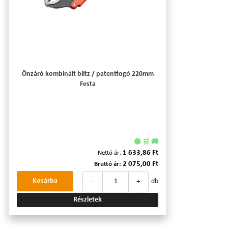
Önzáró kombinált blitz / patentfogó 220mm
Festa
🟢 🛒 🚚
1 633,86 Ft
Nettó ár:
2 075,00 Ft
Bruttó ár:
-
+
Kosárba
db
Részletek