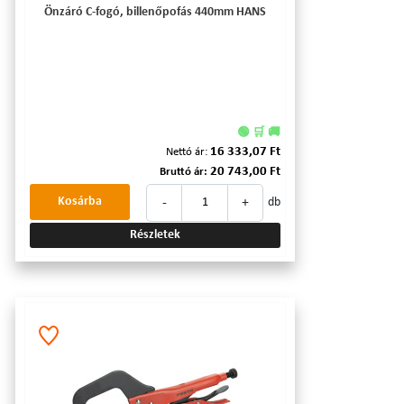
Önzáró C-fogó, billenőpofás 440mm HANS
🟢 🛒 🚚
16 333,07 Ft
Nettó ár:
20 743,00 Ft
Bruttó ár:
-
+
Kosárba
db
Részletek