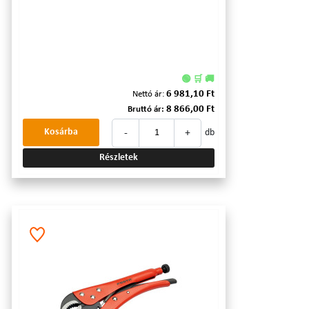
🟢 🛒 🚚
6 981,10 Ft
Nettó ár:
8 866,00 Ft
Bruttó ár:
-
+
Kosárba
db
Részletek