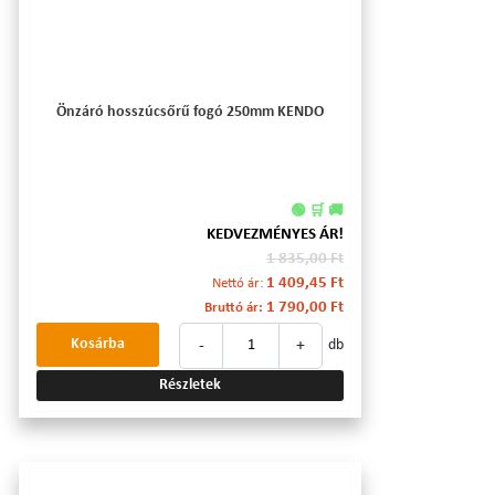
Önzáró hosszúcsőrű fogó 250mm KENDO
🟢 🛒 🚚
KEDVEZMÉNYES ÁR!
1 835,00 Ft
1 409,45 Ft
Nettó ár:
1 790,00 Ft
Bruttó ár:
-
+
Kosárba
db
Részletek