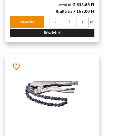
5 633,86 Ft
Nettó ár:
7 155,00 Ft
Bruttó ár:
-
+
Kosárba
db
Részletek