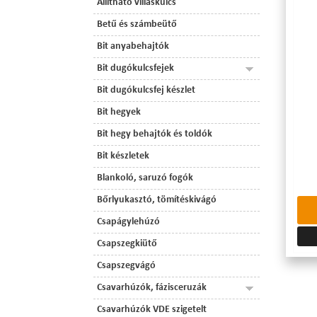
Állítható villáskulcs
Betű és számbeütő
Bit anyabehajtók
Bit dugókulcsfejek
Bit dugókulcsfej készlet
Bit hegyek
Bit hegy behajtók és toldók
Bit készletek
Blankoló, saruzó fogók
Bőrlyukasztó, tömítéskivágó
Csapágylehúzó
Csapszegkiütő
Csapszegvágó
Csavarhúzók, fázisceruzák
Csavarhúzók VDE szigetelt