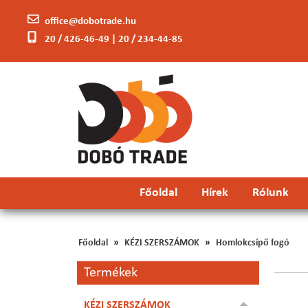
office@dobotrade.hu
20 / 426-46-49 | 20 / 234-44-85
Főoldal
Hírek
Rólunk
Főoldal
KÉZI SZERSZÁMOK
Homlokcsípő fogó
Termékek
KÉZI SZERSZÁMOK