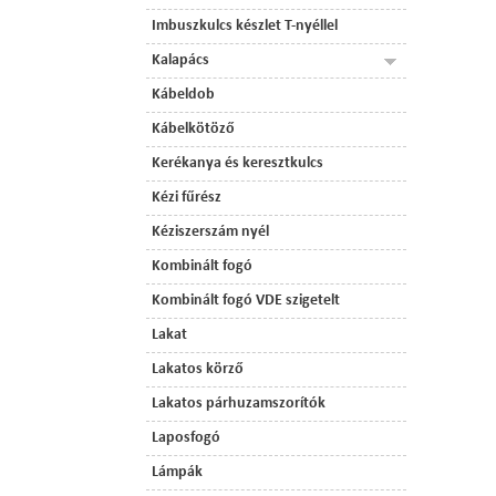
Imbuszkulcs készlet T-nyéllel
Kalapács
Kábeldob
Kábelkötöző
Kerékanya és keresztkulcs
Kézi fűrész
Kéziszerszám nyél
Kombinált fogó
Kombinált fogó VDE szigetelt
Lakat
Lakatos körző
Lakatos párhuzamszorítók
Laposfogó
Lámpák