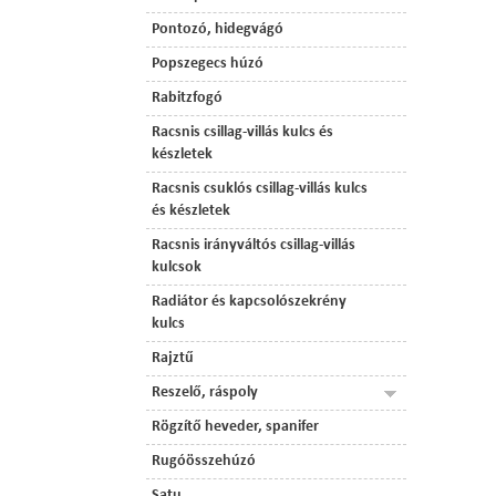
Pontozó, hidegvágó
Popszegecs húzó
Rabitzfogó
Racsnis csillag-villás kulcs és
készletek
Racsnis csuklós csillag-villás kulcs
és készletek
Racsnis irányváltós csillag-villás
kulcsok
Radiátor és kapcsolószekrény
kulcs
Rajztű
Reszelő, ráspoly
Rögzítő heveder, spanifer
Rugóösszehúzó
Satu