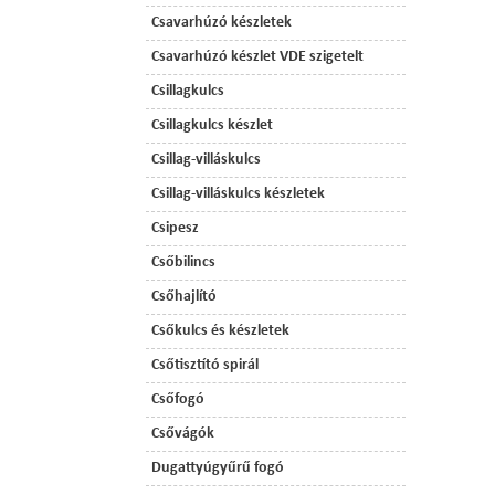
Csavarhúzó készletek
Csavarhúzó készlet VDE szigetelt
Csillagkulcs
Csillagkulcs készlet
Csillag-villáskulcs
Csillag-villáskulcs készletek
Csipesz
Csőbilincs
Csőhajlító
Csőkulcs és készletek
Csőtisztító spirál
Csőfogó
Csővágók
Dugattyúgyűrű fogó