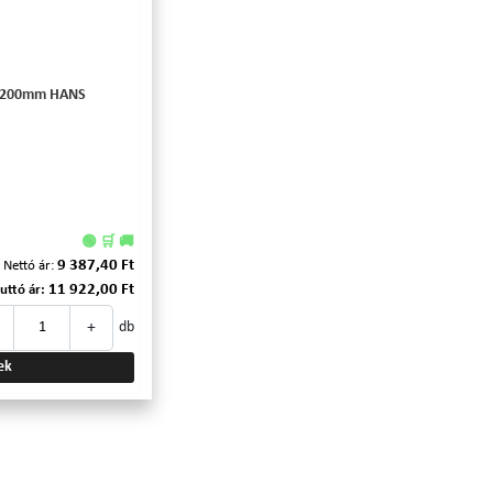
ó 200mm HANS
🟢 🛒 🚚
9 387,40 Ft
Nettó ár:
11 922,00 Ft
uttó ár:
+
db
ek