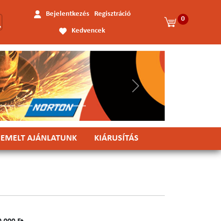
Bejelentkezés
Regisztráció
0
Kedvencek
Következő
IEMELT AJÁNLATUNK
KIÁRUSÍTÁS