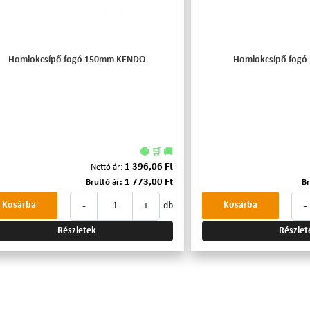
Homlokcsípő fogó 150mm KENDO
Homlokcsípő fog
🟢 🛒 🚚
1 396,06 Ft
Nettó ár:
1 773,00 Ft
Bruttó ár:
Br
-
+
-
Kosárba
Kosárba
db
Részletek
Részlet