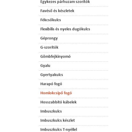
Egykezes párhuzam szorítók
Favéső és készletek
Fékcsőkulcs
Flexibilis és nyeles dugókulcs
Géprongy
G-szorítók
Gömbfejkinyomó
Gyalu
Gyertyakulcs
Harapó fogó
Homlokcsípő fogó
Hosszabbító kábelek
Imbuszkulcs
Imbuszkulcs készlet
Imbuszkulcs T-nyéllel