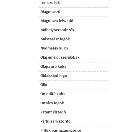
Lemezollók
Mágnesező
Mágneses felszedő
Műhelyberendezés
Műszerész fogók
Nyomaték kulcs
Olaj emelő, szerelőbak
Olajszűrő kulcs
Oldalcsípő fogó
Olló
Önindító kulcs
Önzáró fogók
Patent kiszedő
Párhuzam szorító
PIHER párhuzamszorító