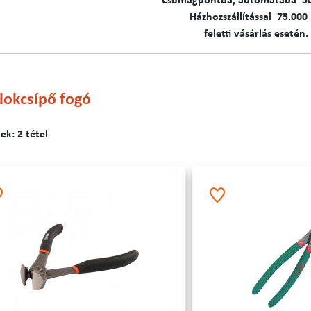
C​​​somagpontba, automatába 5
Házhozszállítással 75.000 
feletti vásárlás esetén.
okcsípő fogó
k: 2 tétel