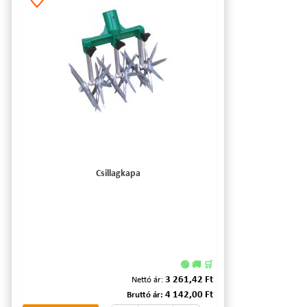
Csillagkapa
🟢 🚚 🛒
3 261,42 Ft
Nettó ár:
4 142,00 Ft
Bruttó ár: