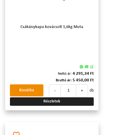
Csákánykapa kovácsolt 1,6kg Muta
🟢 🚚 🛒
4 291,34 Ft
Nettó ár:
5 450,00 Ft
Bruttó ár:
-
+
Kosárba
db
Részletek