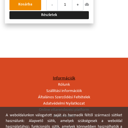
-
+
Kosárba
db
Részletek
Információk
Rólunk
Szállítási információk
Általános Szerződési Feltételek
Adatvédelmi Nyilatkozat
Online vitarendezési platform
A weboldalunkon válogatott saját és harmadik féltől származó sütiket
Online elállás
használunk: Alapvető sütik, amelyek szükségesek a weboldal
használatához; funkcionális sütik, amelyek könnyebben használhatók a