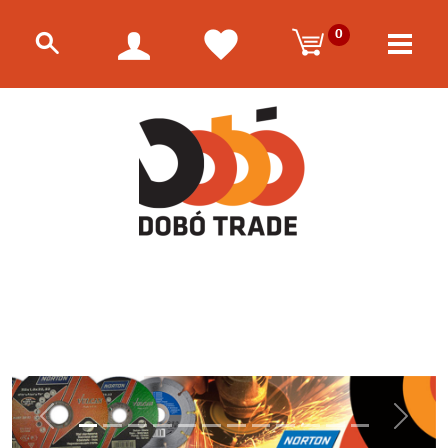
0
Előző
Követk