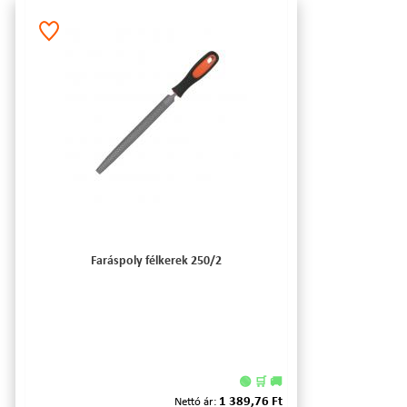
Faráspoly félkerek 250/2
🟢 🛒 🚚
1 389,76 Ft
Nettó ár: