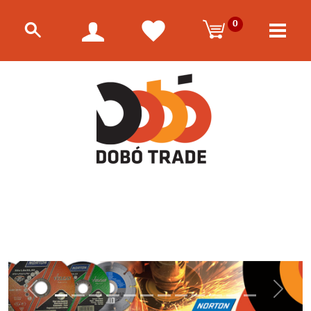
0
Előző
Követk