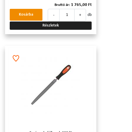
1 765,00 Ft
Bruttó ár:
-
+
Kosárba
db
Részletek