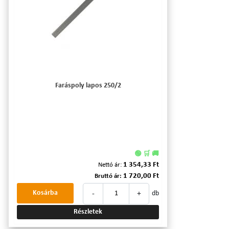
Faráspoly lapos 250/2
🟢 🛒 🚚
1 354,33 Ft
Nettó ár:
1 720,00 Ft
Bruttó ár:
-
+
Kosárba
db
Részletek