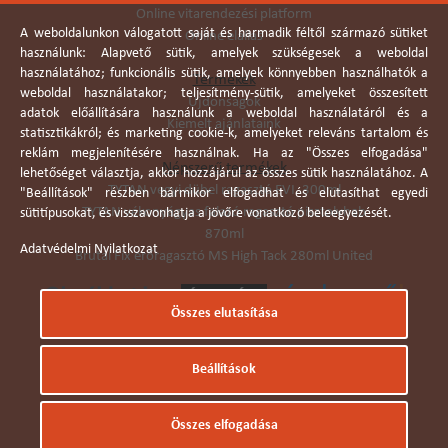
Online vitarendezési platform
A weboldalunkon válogatott saját és harmadik féltől származó sütiket
Online elállás
használunk: Alapvető sütik, amelyek szükségesek a weboldal
használatához; funkcionális sütik, amelyek könnyebben használhatók a
Termékek
weboldal használatakor; teljesítmény-sütik, amelyeket összesített
Újdonságok
adatok előállítására használunk a weboldal használatáról és a
Kiemelt ajánlataink
statisztikákról; és marketing cookie-k, amelyeket releváns tartalom és
reklám megjelenítésére használnak. Ha az "Összes elfogadása"
Népszerű termékek
lehetőséget választja, akkor hozzájárul az összes sütik használatához. A
TYTAN vegyi dübel ragasztó EVI. 300ml
"Beállítások" részben bármikor elfogadhat és elutasíthat egyedi
TYTAN vékonyágyas falazó ragasztó pisztolyhab
sütitípusokat, és visszavonhatja a jövőre vonatkozó beleegyezését.
870ml
Adatvédelmi Nyilatkozat
Brutál Fix erőragasztó MS High Tack 280ml United
Összes elutasítása
Árukereső.hu
Beállítások
© Dobó Trade Kft 2006. Minden jog fenntartva.
Összes elfogadása
Készítette:
I.T.C. Kft.