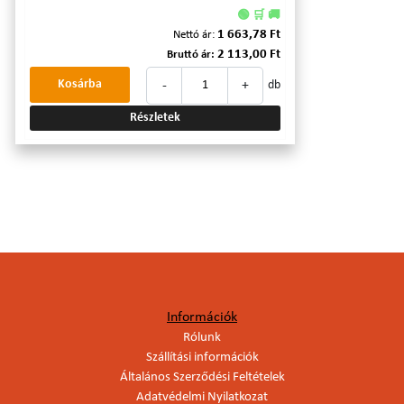
🟢 🛒 🚚
1 663,78 Ft
Nettó ár:
2 113,00 Ft
Bruttó ár:
-
+
Kosárba
db
Részletek
Információk
Rólunk
Szállítási információk
Általános Szerződési Feltételek
Adatvédelmi Nyilatkozat