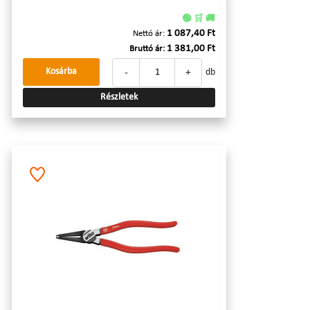
🟢 🛒 🚚
1 087,40 Ft
Nettó ár:
1 381,00 Ft
Bruttó ár:
-
+
Kosárba
db
Részletek