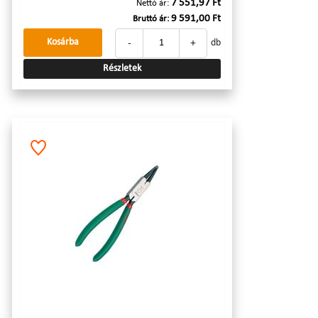
7 551,97 Ft
Nettó ár:
9 591,00 Ft
Bruttó ár:
-
+
Kosárba
db
Részletek