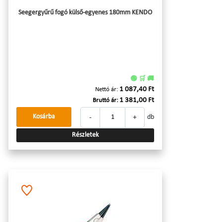
Seegergyűrű fogó külső-egyenes 180mm KENDO
🟢 🛒 🚚
1 087,40 Ft
Nettó ár:
1 381,00 Ft
Bruttó ár:
-
+
Kosárba
db
Részletek