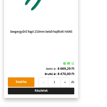
Seegergyűrű fogó 210mm belső-hajlított HANS
🟢 🚚 🛒
6 669,29 Ft
Nettó ár:
8 470,00 Ft
Bruttó ár:
-
+
Kosárba
db
Részletek