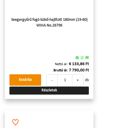
Seegergyűrű fogó külső-hajlított 180mm (19-60)
WIHA No.26796
🟢 🛒 🚚
6 133,86 Ft
Nettó ár:
7 790,00 Ft
Bruttó ár:
-
+
Kosárba
db
Részletek