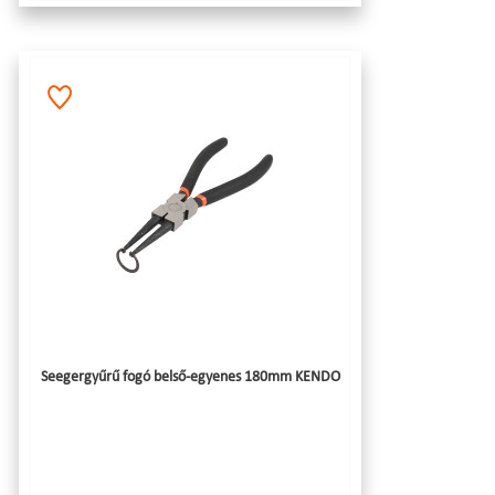
Seegergyűrű fogó belső-egyenes 180mm KENDO