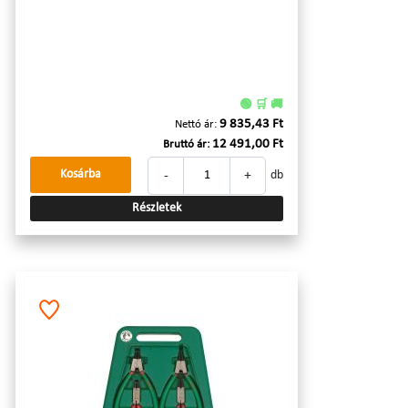
🟢 🛒 🚚
9 835,43 Ft
Nettó ár:
12 491,00 Ft
Bruttó ár:
-
+
Kosárba
db
Részletek