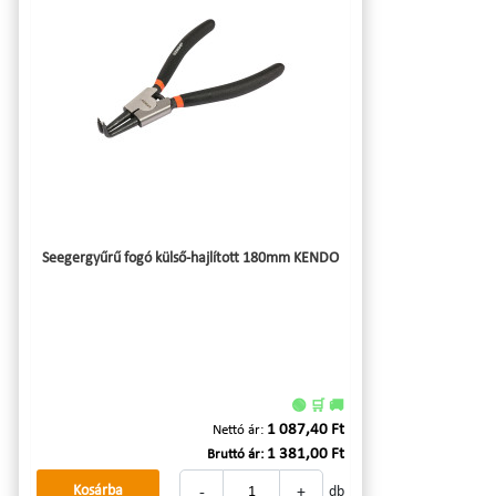
Seegergyűrű fogó külső-hajlított 180mm KENDO
🟢 🛒 🚚
1 087,40 Ft
Nettó ár:
1 381,00 Ft
Bruttó ár:
-
+
Kosárba
db