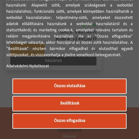
használunk: Alapvető sütik, amelyek szükségesek a weboldal
használatához; funkcionális sütik, amelyek könnyebben használhatók a
weboldal használatakor; teljesítmény-sütik, amelyeket összesített
adatok előállítására használunk a weboldal használatáról és a
🟢 🛒 🚚
statisztikákról; és marketing cookie-k, amelyeket releváns tartalom és
9 835,43 Ft
Nettó ár:
reklám megjelenítésére használnak. Ha az "Összes elfogadása"
12 491,00 Ft
Bruttó ár:
lehetőséget választja, akkor hozzájárul az összes sütik használatához. A
"Beállítások" részben bármikor elfogadhat és elutasíthat egyedi
-
+
Kosárba
db
sütitípusokat, és visszavonhatja a jövőre vonatkozó beleegyezését.
Részletek
Adatvédelmi Nyilatkozat
Összes elutasítása
Beállítások
Összes elfogadása
Információk
Rólunk