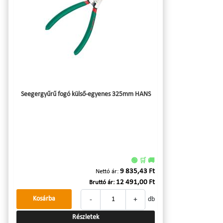
Seegergyűrű fogó külső-egyenes 325mm HANS
🟢 🛒 🚚
9 835,43 Ft
Nettó ár:
12 491,00 Ft
Bruttó ár:
-
+
Kosárba
db
Részletek