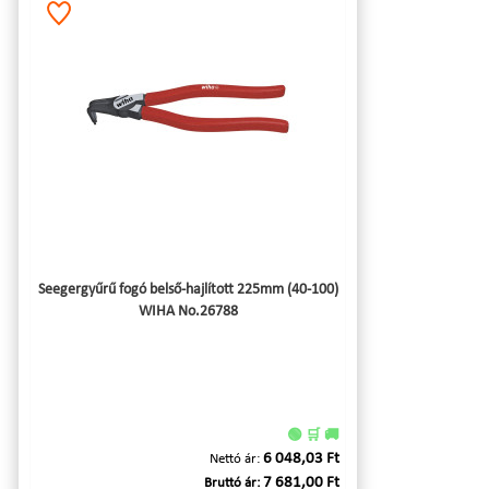
Seegergyűrű fogó belső-hajlított 225mm (40-100)
WIHA No.26788
🟢 🛒 🚚
6 048,03 Ft
Nettó ár:
7 681,00 Ft
Bruttó ár: