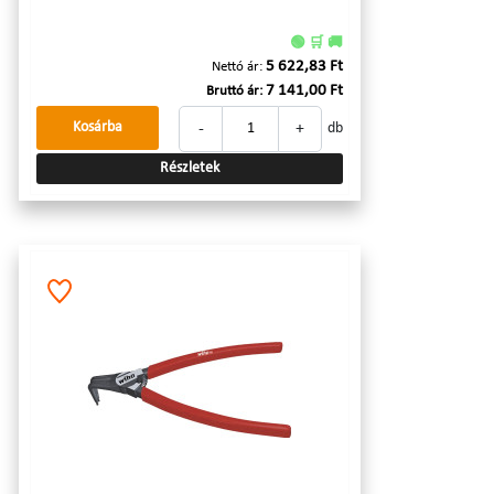
🟢 🛒 🚚
5 622,83 Ft
Nettó ár:
7 141,00 Ft
Bruttó ár:
-
+
Kosárba
db
Részletek