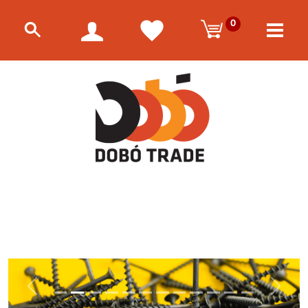
0
Előző
Követke