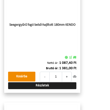
Seegergyűrű fogó belső-hajlított 180mm KENDO
🟢 🛒 🚚
1 087,40 Ft
Nettó ár:
1 381,00 Ft
Bruttó ár:
-
+
Kosárba
db
Részletek