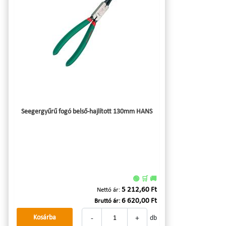
Seegergyűrű fogó belső-hajlított 130mm HANS
🟢 🛒 🚚
5 212,60 Ft
Nettó ár:
6 620,00 Ft
Bruttó ár:
-
+
Kosárba
db