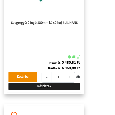
Seegergyűrű fogó 130mm külső-hajlított HANS
🟢 🚚 🛒
5 480,31 Ft
Nettó ár:
6 960,00 Ft
Bruttó ár:
-
+
Kosárba
db
Részletek