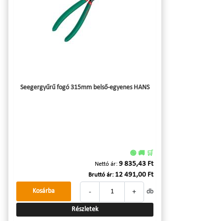
Seegergyűrű fogó 315mm belső-egyenes HANS
🟢 🚚 🛒
9 835,43 Ft
Nettó ár:
12 491,00 Ft
Bruttó ár:
-
+
Kosárba
db
Részletek