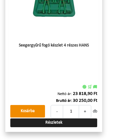
Seegergyűrű fogó készlet 4 részes HANS
🟢 🛒 🚚
23 818,90 Ft
Nettó ár:
30 250,00 Ft
Bruttó ár:
-
+
Kosárba
db
Részletek