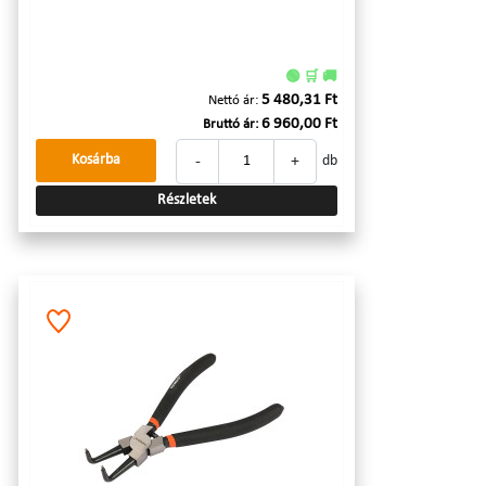
🟢 🛒 🚚
5 480,31 Ft
Nettó ár:
6 960,00 Ft
Bruttó ár:
-
+
Kosárba
db
Részletek