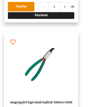
-
+
Kosárba
db
Részletek
Seegergyűrű fogó belső-hajlított 300mm HANS