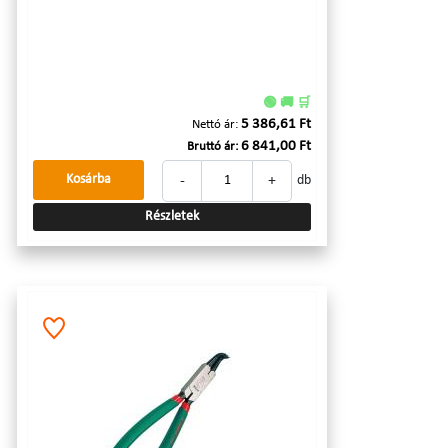
🟢 🚚 🛒
5 386,61 Ft
Nettó ár:
6 841,00 Ft
Bruttó ár:
-
+
Kosárba
db
Részletek