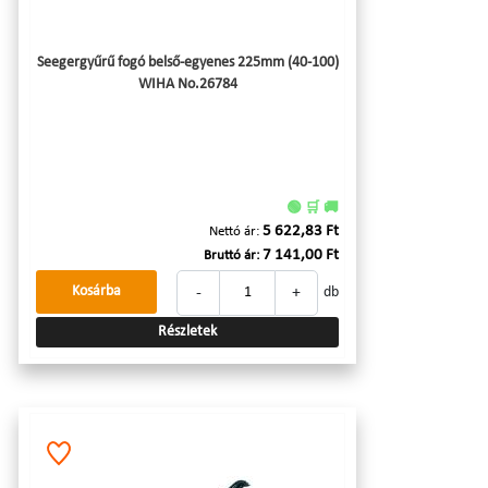
Seegergyűrű fogó belső-egyenes 225mm (40-100)
WIHA No.26784
🟢 🛒 🚚
5 622,83 Ft
Nettó ár:
7 141,00 Ft
Bruttó ár:
-
+
Kosárba
db
Részletek