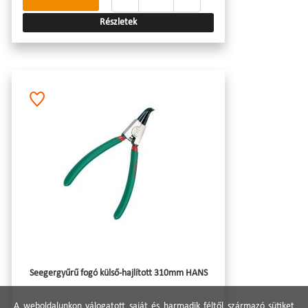
Részletek
Seegergyűrű fogó külső-hajlított 310mm HANS
A weboldalunkon válogatott saját és harmadik féltől származó sütiket