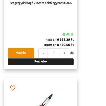
Seegergyűrű fogó 225mm belső-egyenes HANS
🟢 🚚 🛒
6 669,29 Ft
Nettó ár:
8 470,00 Ft
Bruttó ár:
-
+
Kosárba
db
Részletek