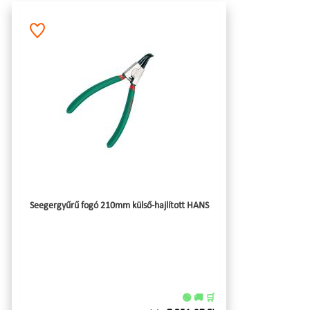
Seegergyűrű fogó 210mm külső-hajlított HANS
🟢 🚚 🛒