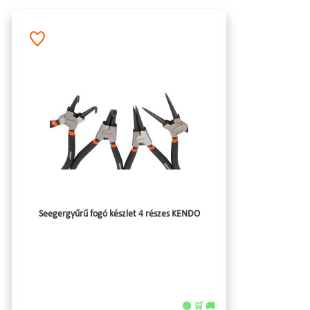
Seegergyűrű fogó készlet 4 részes KENDO
🟢 🛒 🚚