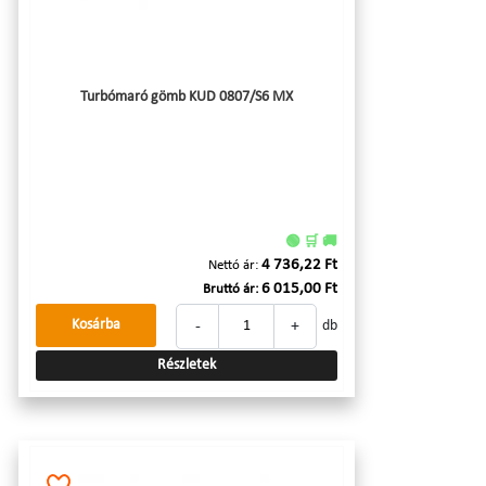
Turbómaró gömb KUD 0807/S6 MX
🟢 🛒 🚚
4 736,22 Ft
Nettó ár:
6 015,00 Ft
Bruttó ár:
-
+
Kosárba
db
Részletek