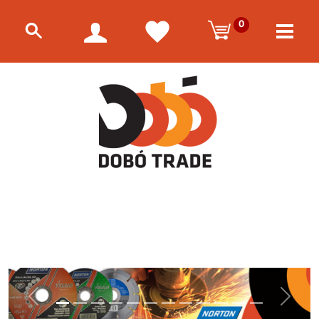
0
Előző
Követke