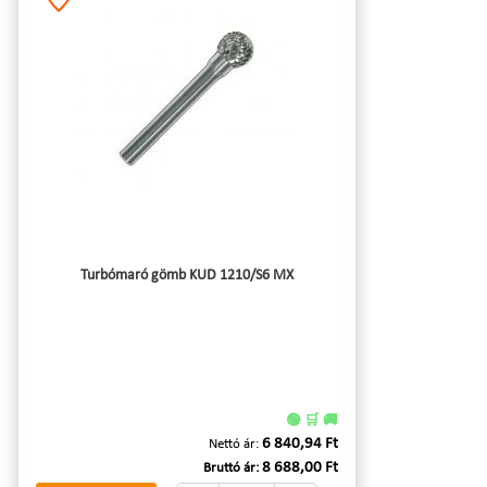
Turbómaró gömb KUD 1210/S6 MX
🟢 🛒 🚚
6 840,94 Ft
Nettó ár:
8 688,00 Ft
Bruttó ár: