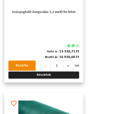
Szúnyogháló üvegszálas 1,2 mx30 fm fehér
🟢 🚚 🛒
13 330,71 Ft
Nettó ár:
16 930,00 Ft
Bruttó ár:
-
+
Kosárba
tek
Részletek