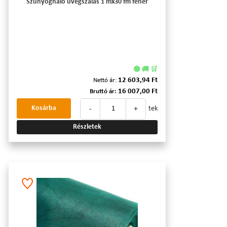
Szúnyogháló üvegszálas 1 mx30 fm fehér
🟢 🚚 🛒
12 603,94 Ft
Nettó ár:
16 007,00 Ft
Bruttó ár:
-
+
Kosárba
tek
Részletek