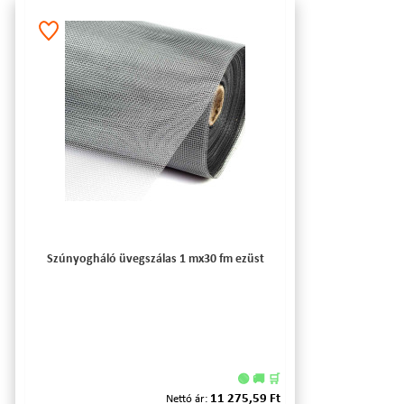
Szúnyogháló üvegszálas 1 mx30 fm ezüst
🟢 🚚 🛒
11 275,59 Ft
Nettó ár: