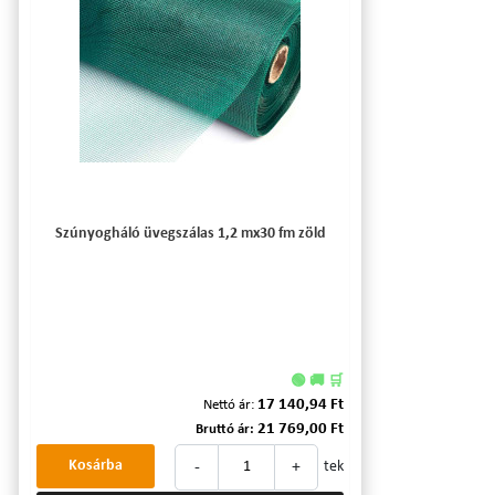
Szúnyogháló üvegszálas 1,2 mx30 fm zöld
🟢 🚚 🛒
17 140,94 Ft
Nettó ár:
21 769,00 Ft
Bruttó ár:
-
+
Kosárba
tek