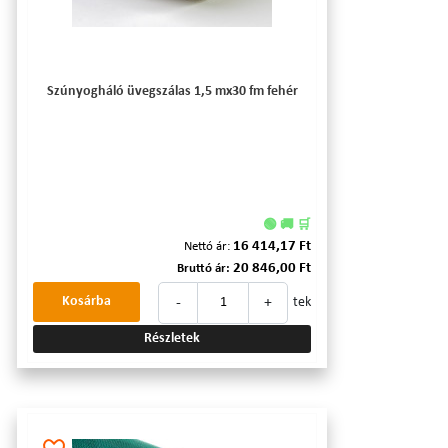
Szúnyogháló üvegszálas 1,5 mx30 fm fehér
🟢 🚚 🛒
16 414,17 Ft
Nettó ár:
20 846,00 Ft
Bruttó ár:
-
+
Kosárba
tek
Részletek