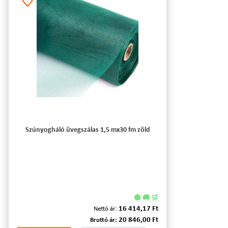
Szúnyogháló üvegszálas 1,5 mx30 fm zöld
🟢 🚚 🛒
16 414,17 Ft
Nettó ár:
20 846,00 Ft
Bruttó ár: