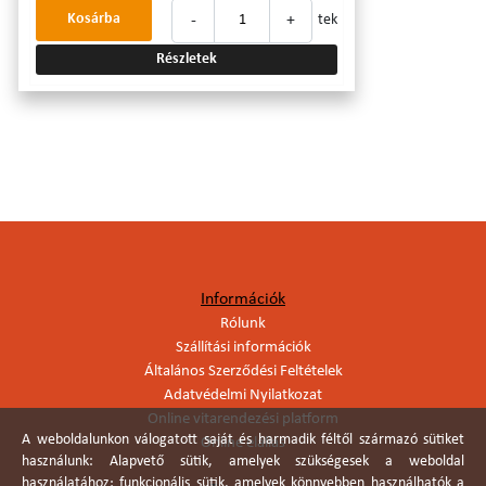
-
+
Kosárba
tek
Részletek
Információk
Rólunk
Szállítási információk
Általános Szerződési Feltételek
Adatvédelmi Nyilatkozat
Online vitarendezési platform
A weboldalunkon válogatott saját és harmadik féltől származó sütiket
Online elállás
használunk: Alapvető sütik, amelyek szükségesek a weboldal
használatához; funkcionális sütik, amelyek könnyebben használhatók a