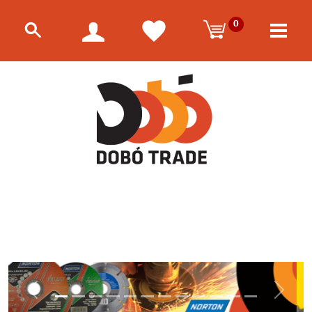
0
Előző
Követk