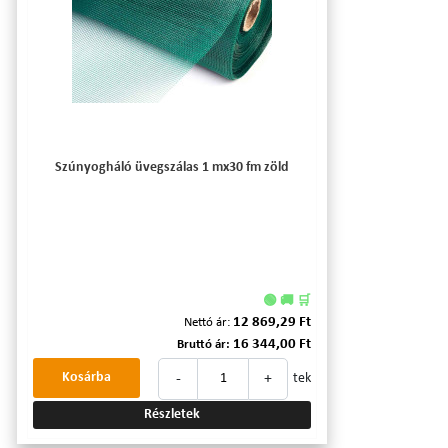
Szúnyogháló üvegszálas 1 mx30 fm zöld
🟢 🚚 🛒
12 869,29 Ft
Nettó ár:
16 344,00 Ft
Bruttó ár:
-
+
Kosárba
tek
Részletek