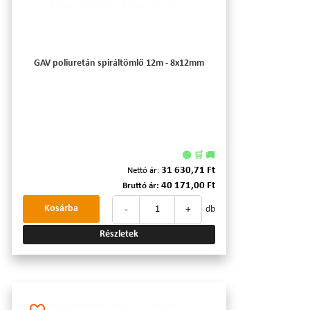
GAV poliuretán spiráltömlő 12m - 8x12mm
🟢 🛒 🚚
31 630,71 Ft
Nettó ár:
40 171,00 Ft
Bruttó ár:
-
+
Kosárba
db
Részletek