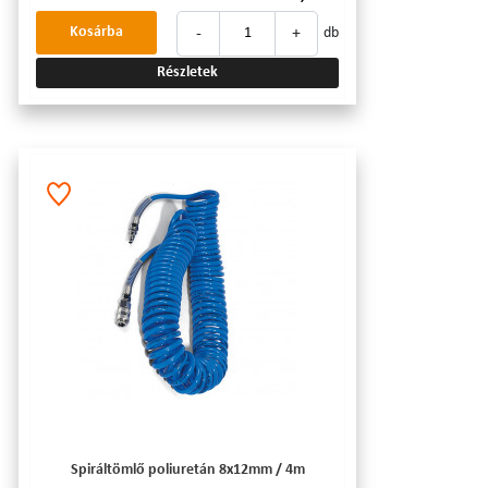
-
+
Kosárba
db
Részletek
Spiráltömlő poliuretán 8x12mm / 4m