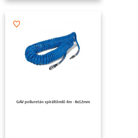
GAV poliuretán spiráltömlő 4m - 8x12mm