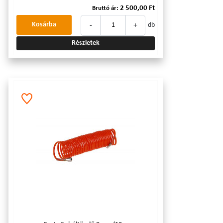
2 500,00 Ft
Bruttó ár:
-
+
Kosárba
db
Részletek