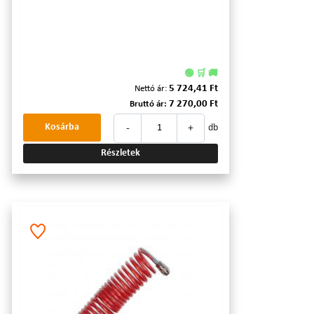
🟢 🛒 🚚
5 724,41 Ft
Nettó ár:
7 270,00 Ft
Bruttó ár:
-
+
Kosárba
db
Részletek