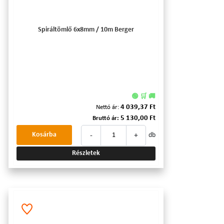
Spiráltömlő 6x8mm / 10m Berger
🟢 🛒 🚚
4 039,37 Ft
Nettó ár:
5 130,00 Ft
Bruttó ár:
-
+
Kosárba
db
Részletek