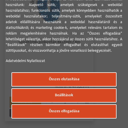
használunk: Alapvető sütik, amelyek szükségesek a weboldal
használatához; funkcionális sütik, amelyek könnyebben használhatók a
weboldal használatakor; teljesítmény-sütik, amelyeket összesített
adatok előállítására használunk a weboldal használatáról és a
statisztikákról; és marketing cookie-k, amelyeket releváns tartalom és
reklám megjelenítésére használnak. Ha az "Összes elfogadása"
lehetőséget választja, akkor hozzájárul az összes sütik használatához. A
Spiráltömlő poliuretán 8x12mm / 8m
"Beállítások" részben bármikor elfogadhat és elutasíthat egyedi
sütitípusokat, és visszavonhatja a jövőre vonatkozó beleegyezését.
Adatvédelmi Nyilatkozat
Összes elutasítása
🟢 🛒 🚚
8 473,23 Ft
Nettó ár:
10 761,00 Ft
Bruttó ár:
Beállítások
-
+
Kosárba
db
Összes elfogadása
Részletek