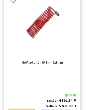
GAV spiráltömlő 5m - 6x8mm
🟢 🛒 🚚
4 591,34 Ft
Nettó ár:
5 831,00 Ft
Bruttó ár: