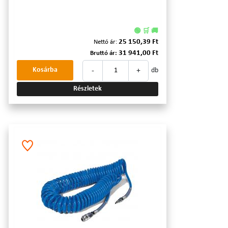
🟢 🛒 🚚
25 150,39 Ft
Nettó ár:
31 941,00 Ft
Bruttó ár:
-
+
Kosárba
db
Részletek