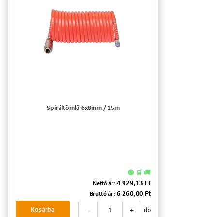
Spiráltömlő 6x8mm / 15m
🟢 🛒 🚚
4 929,13 Ft
Nettó ár:
6 260,00 Ft
Bruttó ár:
-
+
Kosárba
db