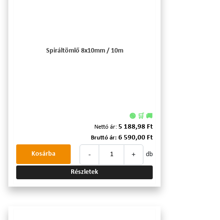
Spiráltömlő 8x10mm / 10m
🟢 🛒 🚚
5 188,98 Ft
Nettó ár:
6 590,00 Ft
Bruttó ár:
-
+
Kosárba
db
Részletek