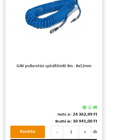
GAV poliuretán spiráltömlő 8m - 8x12mm
🟢 🛒 🚚
24 362,99 Ft
Nettó ár:
30 941,00 Ft
Bruttó ár:
-
+
Kosárba
db