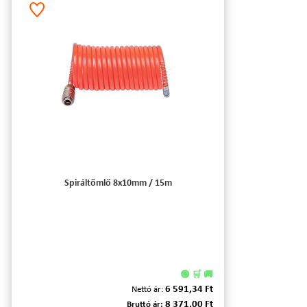
Spiráltömlő 8x10mm / 15m
🟢 🛒 🚚
6 591,34 Ft
Nettó ár:
8 371,00 Ft
Bruttó ár: