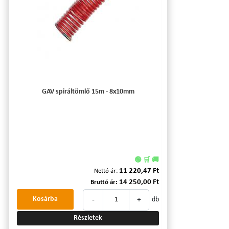
GAV spiráltömlő 15m - 8x10mm
🟢 🛒 🚚
11 220,47 Ft
Nettó ár:
14 250,00 Ft
Bruttó ár:
-
+
Kosárba
db
Részletek