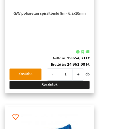
GAV poliuretán spiráltömlő 8m - 6,5x10mm
🟢 🛒 🚚
19 654,33 Ft
Nettó ár:
24 961,00 Ft
Bruttó ár:
-
+
Kosárba
db
Részletek