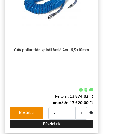
GAV poliuretán spiráltömlő 4m - 6,5x10mm
🟢 🛒 🚚
13 874,02 Ft
Nettó ár:
17 620,00 Ft
Bruttó ár:
-
+
Kosárba
db
Részletek