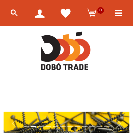
0
Előző
Követk