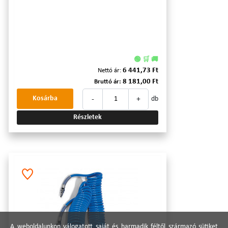
🟢 🛒 🚚
6 441,73 Ft
Nettó ár:
8 181,00 Ft
Bruttó ár:
-
+
Kosárba
db
Részletek
A weboldalunkon válogatott saját és harmadik féltől származó sütiket