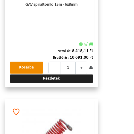
GAV spiráltömlő 15m - 6x8mm
🟢 🛒 🚚
8 418,11 Ft
Nettó ár:
10 691,00 Ft
Bruttó ár:
-
+
Kosárba
db
Részletek