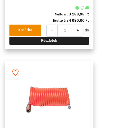
🟢 🛒 🚚
3 188,98 Ft
Nettó ár:
4 050,00 Ft
Bruttó ár:
-
+
Kosárba
db
Részletek