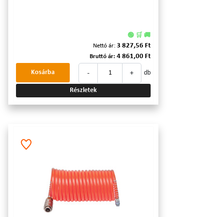
🟢 🛒 🚚
3 827,56 Ft
Nettó ár:
4 861,00 Ft
Bruttó ár:
-
+
Kosárba
db
Részletek