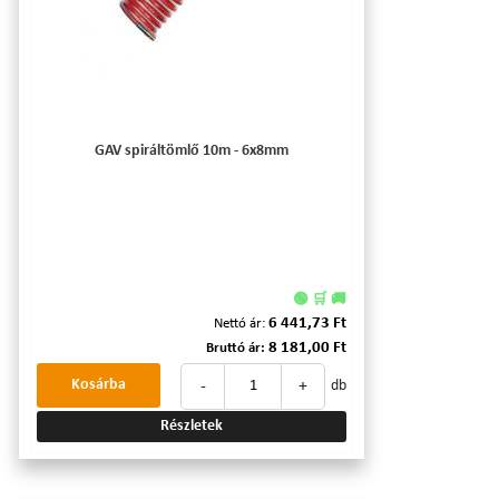
GAV spiráltömlő 10m - 6x8mm
🟢 🛒 🚚
6 441,73 Ft
Nettó ár:
8 181,00 Ft
Bruttó ár:
-
+
Kosárba
db
Részletek