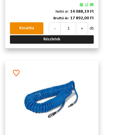
🟢 🛒 🚚
14 088,19 Ft
Nettó ár:
17 892,00 Ft
Bruttó ár:
-
+
Kosárba
db
Részletek