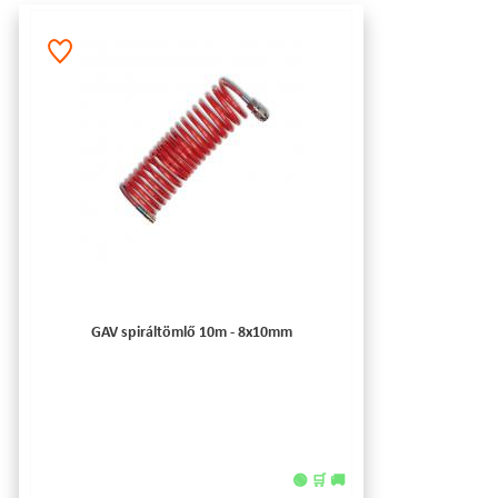
GAV spiráltömlő 10m - 8x10mm
🟢 🛒 🚚