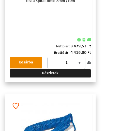
Festa Spiráltömlő 8mm /10m
🟢 🛒 🚚
3 479,53 Ft
Nettó ár:
4 419,00 Ft
Bruttó ár:
-
+
Kosárba
db
Részletek