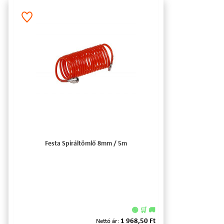
Festa Spiráltömlő 8mm / 5m
🟢 🛒 🚚
1 968,50 Ft
Nettó ár: