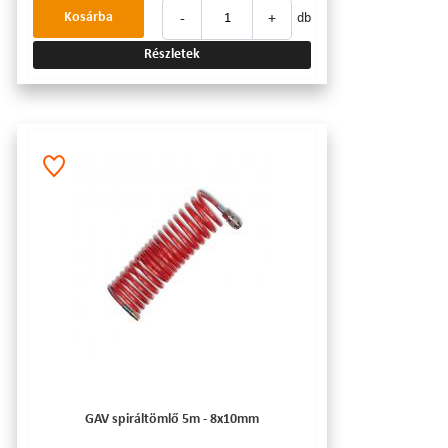
-
+
Kosárba
db
Részletek
GAV spiráltömlő 5m - 8x10mm