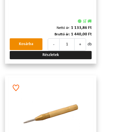
🟢 🛒 🚚
1 133,86 Ft
Nettó ár:
1 440,00 Ft
Bruttó ár:
-
+
Kosárba
db
Részletek