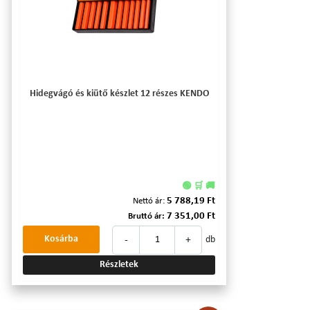
Hidegvágó és kiütő készlet 12 részes KENDO
🟢 🛒 🚚
5 788,19 Ft
Nettó ár:
7 351,00 Ft
Bruttó ár:
-
+
Kosárba
db
Részletek