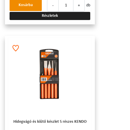
-
+
Kosárba
db
Részletek
Hidegvágó és kiütő készlet 5 részes KENDO