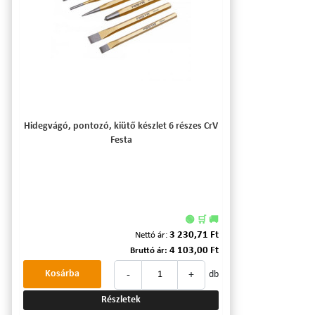
Hidegvágó, pontozó, kiütő készlet 6 részes CrV
Festa
🟢 🛒 🚚
3 230,71 Ft
Nettó ár:
4 103,00 Ft
Bruttó ár:
-
+
Kosárba
db
Részletek