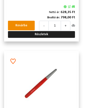
🟢 🛒 🚚
628,35 Ft
Nettó ár:
798,00 Ft
Bruttó ár:
-
+
Kosárba
db
Részletek