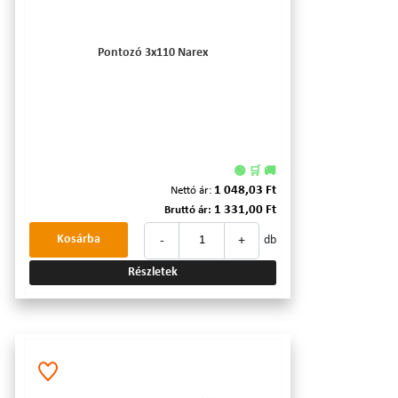
Pontozó 3x110 Narex
🟢 🛒 🚚
1 048,03 Ft
Nettó ár:
1 331,00 Ft
Bruttó ár:
-
+
Kosárba
db
Részletek