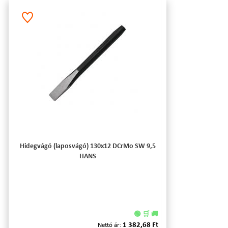
Hidegvágó (laposvágó) 130x12 DCrMo SW 9,5
HANS
🟢 🛒 🚚
1 382,68 Ft
Nettó ár: