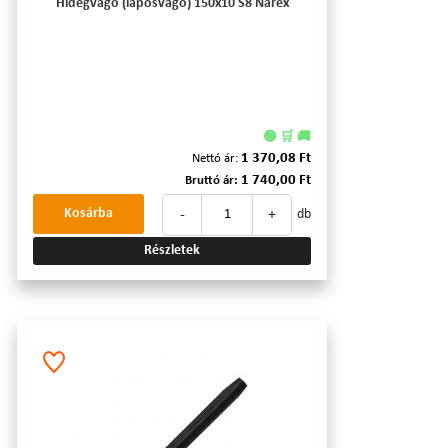
Hidegvágó (laposvágó) 150x10 S8 Narex
🟢 🛒 🚚
1 370,08 Ft
Nettó ár:
1 740,00 Ft
Bruttó ár:
-
+
Kosárba
db
Részletek