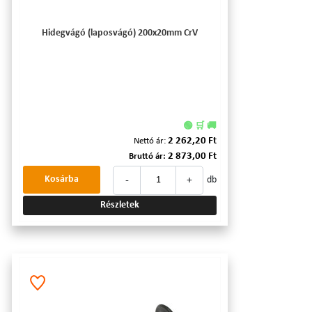
Hidegvágó (laposvágó) 200x20mm CrV
🟢 🛒 🚚
2 262,20 Ft
Nettó ár:
2 873,00 Ft
Bruttó ár:
-
+
Kosárba
db
Részletek