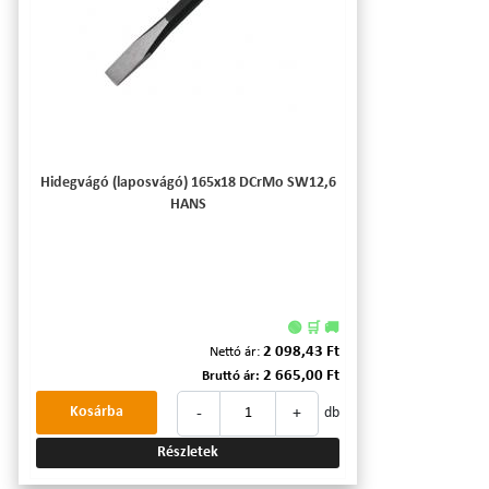
Hidegvágó (laposvágó) 165x18 DCrMo SW12,6
HANS
🟢 🛒 🚚
2 098,43 Ft
Nettó ár:
2 665,00 Ft
Bruttó ár:
-
+
Kosárba
db
Részletek