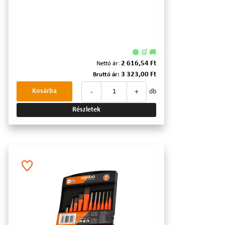
🟢 🛒 🚚
2 616,54 Ft
Nettó ár:
3 323,00 Ft
Bruttó ár:
-
+
Kosárba
db
Részletek