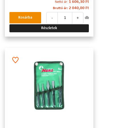
1 606,30 Ft
Nettó ár:
2 040,00 Ft
Bruttó ár:
-
+
Kosárba
db
Részletek