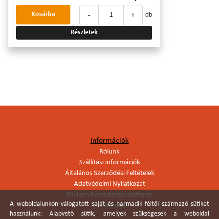
-
+
Kosárba
db
Részletek
Információk
Rólunk
Szállítási információk
Általános Szerződési Feltételek
Adatvédelmi Nyilatkozat
Online vitarendezési platform
A weboldalunkon válogatott saját és harmadik féltől származó sütiket
Online elállás
használunk: Alapvető sütik, amelyek szükségesek a weboldal