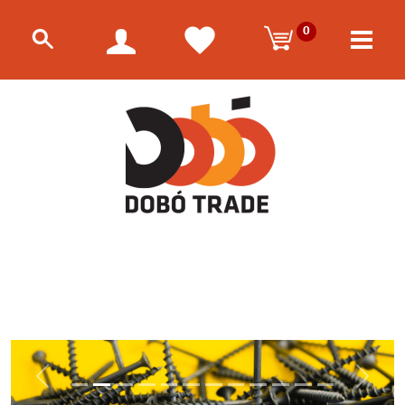
0
Előző
Követk