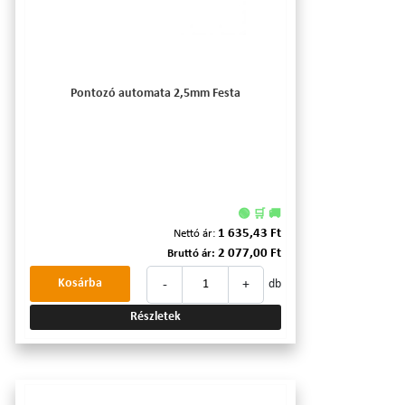
Pontozó automata 2,5mm Festa
🟢 🛒 🚚
1 635,43 Ft
Nettó ár:
2 077,00 Ft
Bruttó ár:
-
+
Kosárba
db
Részletek