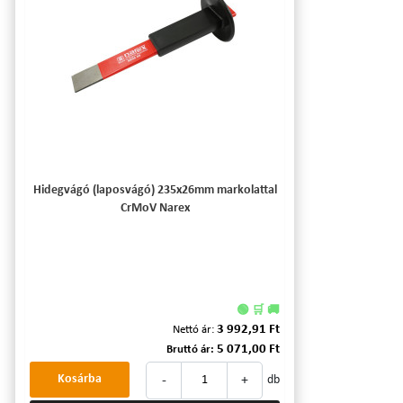
Hidegvágó (laposvágó) 235x26mm markolattal
CrMoV Narex
🟢 🛒 🚚
3 992,91 Ft
Nettó ár:
5 071,00 Ft
Bruttó ár:
-
+
Kosárba
db