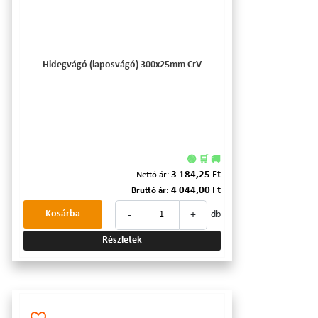
Hidegvágó (laposvágó) 300x25mm CrV
🟢 🛒 🚚
3 184,25 Ft
Nettó ár:
4 044,00 Ft
Bruttó ár:
-
+
Kosárba
db
Részletek