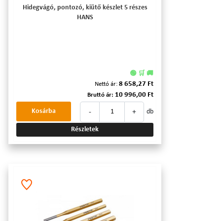
Hidegvágó, pontozó, kiütő készlet 5 részes
HANS
🟢 🛒 🚚
8 658,27 Ft
Nettó ár:
10 996,00 Ft
Bruttó ár:
-
+
Kosárba
db
Részletek