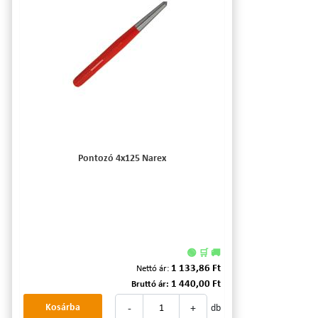
Pontozó 4x125 Narex
🟢 🛒 🚚
1 133,86 Ft
Nettó ár:
1 440,00 Ft
Bruttó ár:
-
+
Kosárba
db