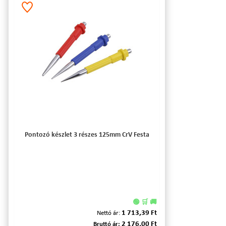
Pontozó készlet 3 részes 125mm CrV Festa
🟢 🛒 🚚
1 713,39 Ft
Nettó ár:
2 176,00 Ft
Bruttó ár: