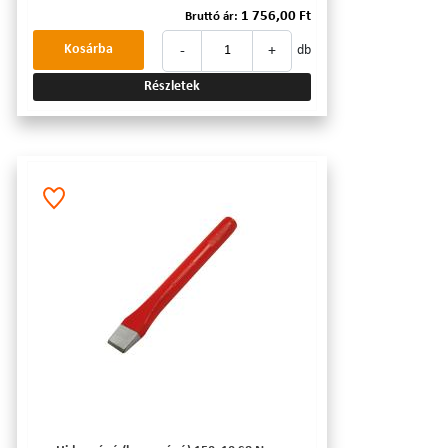
1 756,00 Ft
Bruttó ár:
-
+
Kosárba
db
Részletek