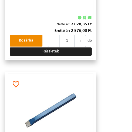
🟢 🛒 🚚
2 028,35 Ft
Nettó ár:
2 576,00 Ft
Bruttó ár:
-
+
Kosárba
db
Részletek