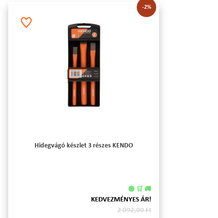
-2%
Hidegvágó készlet 3 részes KENDO
🟢 🛒 🚚
KEDVEZMÉNYES ÁR!
2 092,00 Ft