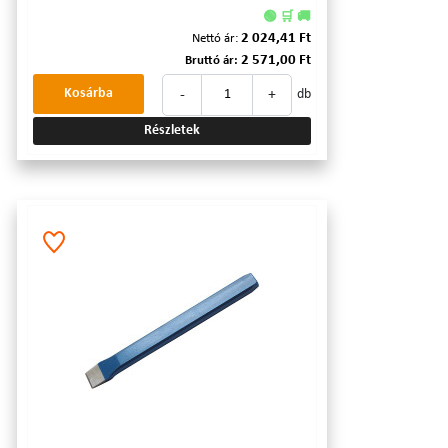
🟢 🛒 🚚
2 024,41 Ft
Nettó ár:
2 571,00 Ft
Bruttó ár:
-
+
Kosárba
db
Részletek