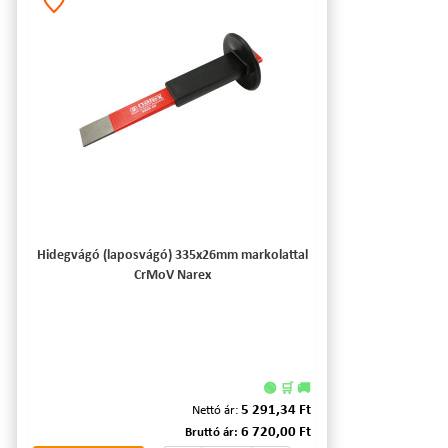
Hidegvágó (laposvágó) 335x26mm markolattal
CrMoV Narex
🟢 🛒 🚚
5 291,34 Ft
Nettó ár:
6 720,00 Ft
Bruttó ár: