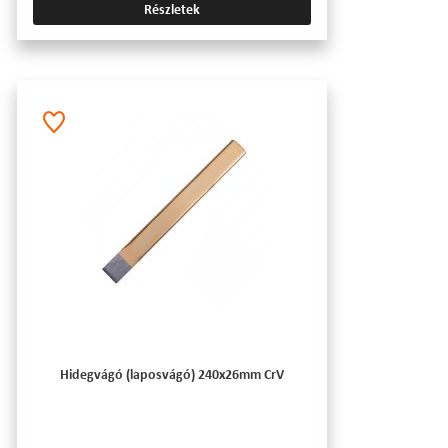
Részletek
Hidegvágó (laposvágó) 240x26mm CrV