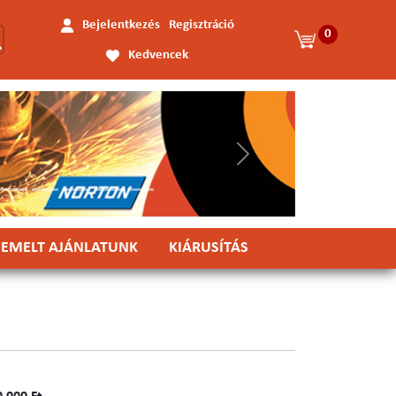
Bejelentkezés
Regisztráció
0
Kedvencek
Következő
IEMELT AJÁNLATUNK
KIÁRUSÍTÁS