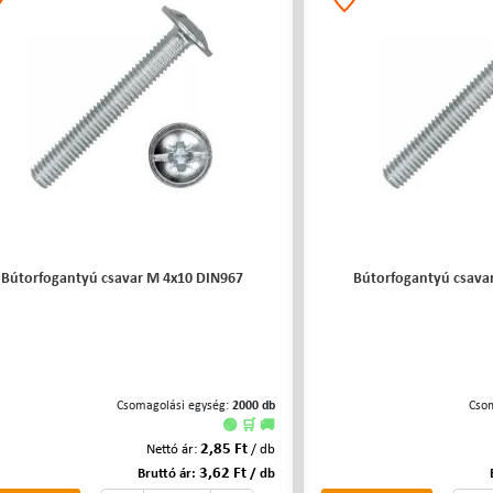
Bútorfogantyú csavar M 4x10 DIN967
Bútorfogantyú csava
Csomagolási egység:
2000 db
Cso
🟢 🛒 🚚
2,85 Ft
Nettó ár:
/ db
3,62 Ft
Bruttó ár:
/ db