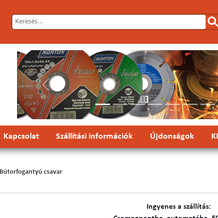
Előző
Kapcsolat
Szállítási információk
Újdonságok
K
Bútorfogantyú csavar
Ingyenes a szállítás: