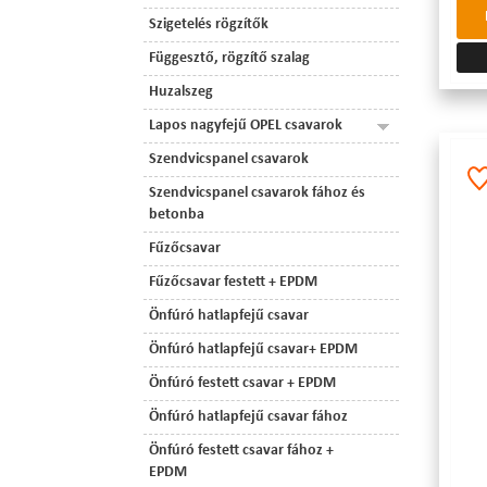
Szigetelés rögzítők
Függesztő, rögzítő szalag
Huzalszeg
Lapos nagyfejű OPEL csavarok
Szendvicspanel csavarok
Szendvicspanel csavarok fához és
betonba
Fűzőcsavar
Fűzőcsavar festett + EPDM
Önfúró hatlapfejű csavar
Önfúró hatlapfejű csavar+ EPDM
Önfúró festett csavar + EPDM
Önfúró hatlapfejű csavar fához
Önfúró festett csavar fához +
EPDM