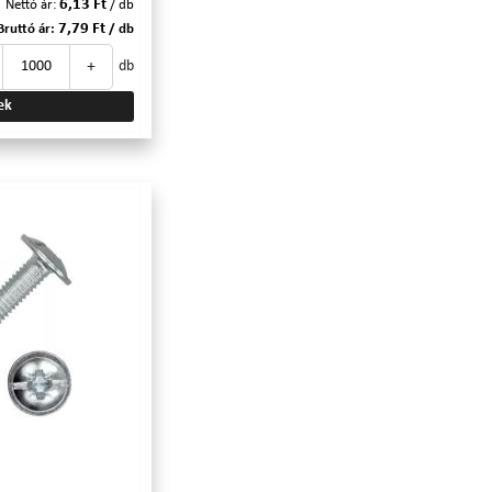
6,13 Ft
Nettó ár:
/ db
7,79 Ft
Bruttó ár:
/ db
+
db
ek