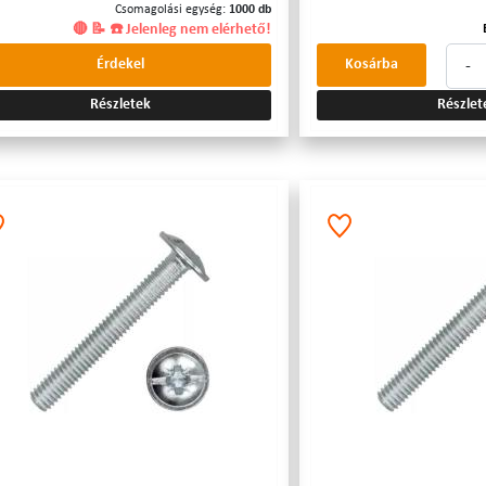
Csomagolási egység:
1000 db
🔴 📝 ☎️ Jelenleg nem elérhető!
-
Érdekel
Kosárba
Részletek
Részlet