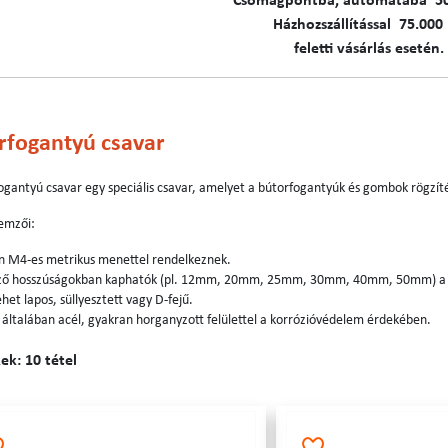
C​​​somagpontba, automatába 5
Házhozszállítással 75.000 
feletti vásárlás esetén.
rfogantyú csavar
ogantyú csavar egy speciális csavar, amelyet a bútorfogantyúk és gombok rögzít
lemzői:
n M4-es metrikus menettel rendelkeznek.
ző hosszúságokban kaphatók (pl. 12mm, 20mm, 25mm, 30mm, 40mm, 50mm) a bút
ehet lapos, süllyesztett vagy D-fejű.
általában acél, gyakran horganyzott felülettel a korrózióvédelem érdekében.
k: 10 tétel