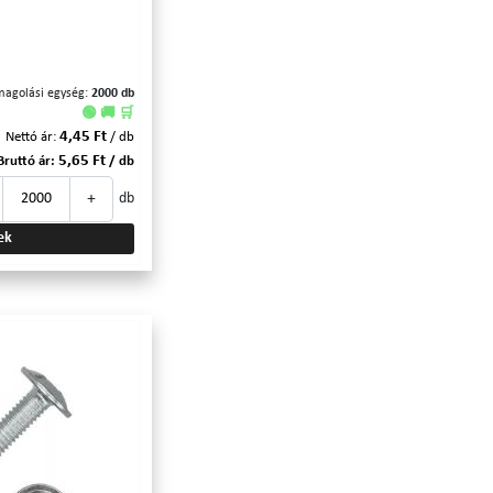
magolási egység:
2000 db
🟢 🚚 🛒
4,45 Ft
Nettó ár:
/ db
5,65 Ft
Bruttó ár:
/ db
+
db
ek