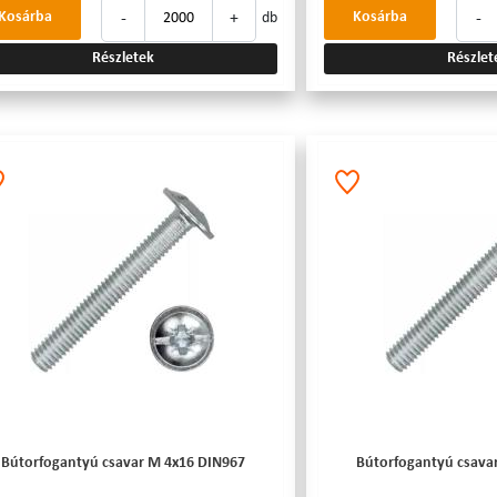
-
+
-
Kosárba
Kosárba
db
Részletek
Részlet
Bútorfogantyú csavar M 4x16 DIN967
Bútorfogantyú csava