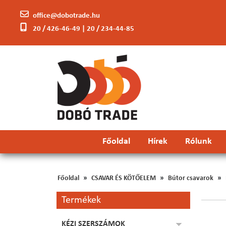
office@dobotrade.hu
20 / 426-46-49 | 20 / 234-44-85
Főoldal
Hírek
Rólunk
Főoldal
CSAVAR ÉS KÖTŐELEM
Bútor csavarok
Termékek
KÉZI SZERSZÁMOK