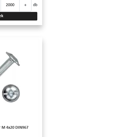
+
db
ek
r M 4x20 DIN967