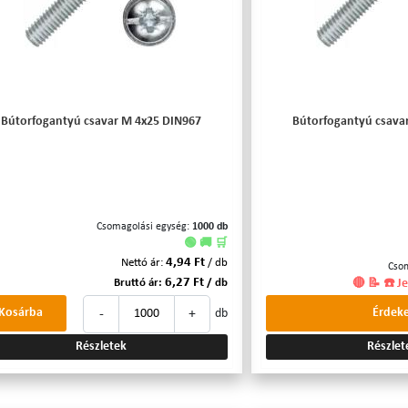
Bútorfogantyú csavar M 4x25 DIN967
Bútorfogantyú csava
Csomagolási egység:
1000 db
🟢 🚚 🛒
4,94 Ft
Nettó ár:
/ db
Cso
6,27 Ft
Bruttó ár:
/ db
🔴 📝 ☎️ J
-
+
Kosárba
Érdeke
db
Részletek
Részlet