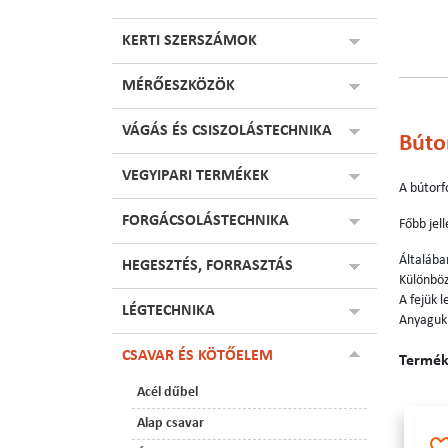
KERTI SZERSZÁMOK
MÉRŐESZKÖZÖK
VÁGÁS ÉS CSISZOLÁSTECHNIKA
Búto
VEGYIPARI TERMÉKEK
A bútorf
FORGÁCSOLÁSTECHNIKA
Főbb jel
Általába
HEGESZTÉS, FORRASZTÁS
Különbö
A fejük l
LÉGTECHNIKA
Anyaguk 
CSAVAR ÉS KÖTŐELEM
Terméke
Acél dűbel
Alap csavar