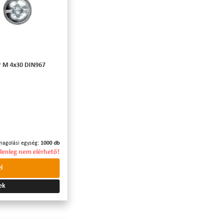
r M 4x30 DIN967
magolási egység:
1000 db
elenleg nem elérhető!
l
ek