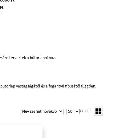
0.000 Ft
Ft
ésére terveztek a bútorlapokhoz.
orlap vastagságától és a fogantyú típusától függően.
/ oldal