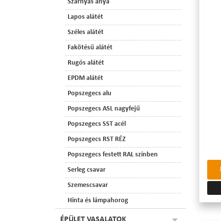
Szárnyas anya
Lapos alátét
Széles alátét
Fakötésű alátét
Rugós alátét
EPDM alátét
Popszegecs alu
Popszegecs ASL nagyfejű
Popszegecs SST acél
Popszegecs RST RÉZ
Popszegecs festett RAL színben
Serleg csavar
Szemescsavar
Hinta és lámpahorog
ÉPÜLET VASALATOK