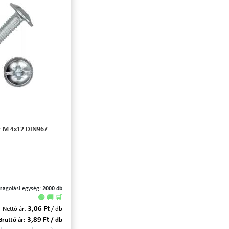
r M 4x12 DIN967
magolási egység:
2000 db
🟢 🚚 🛒
3,06 Ft
Nettó ár:
/ db
3,89 Ft
Bruttó ár:
/ db