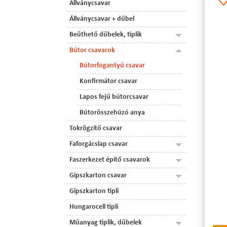
Állványcsavar
Állványcsavar + dűbel
Beüthető dűbelek, tiplik
Bútor csavarok
Bútorfogantyú csavar
Konfirmátor csavar
Lapos fejű bútorcsavar
Bútorösszehúzó anya
Tokrögzítő csavar
Faforgácslap csavar
Faszerkezet építő csavarok
Gipszkarton csavar
Gipszkarton tipli
Hungarocell tipli
Műanyag tiplik, dűbelek