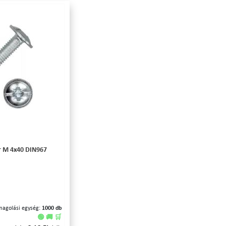
r M 4x40 DIN967
magolási egység:
1000 db
🟢 🚚 🛒