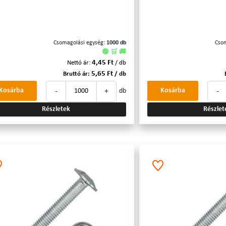
Csomagolási egység:
1000 db
Cso
🟢 🛒 🚚
4,45 Ft
Nettó ár:
/ db
5,65 Ft
Bruttó ár:
/ db
-
+
-
Kosárba
Kosárba
db
Részletek
Részlet