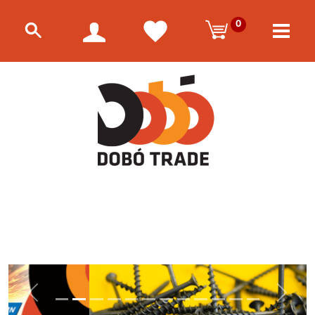
0
Előző
Követke