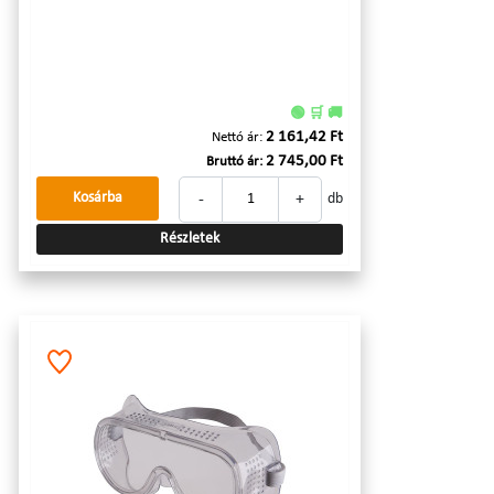
🟢 🛒 🚚
2 161,42 Ft
Nettó ár:
2 745,00 Ft
Bruttó ár:
-
+
Kosárba
db
Részletek