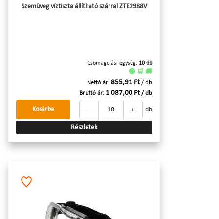
Szemüveg víztiszta állítható szárral ZTE2988V
Csomagolási egység:
10 db
🟢 🛒 🚚
855,91 Ft
Nettó ár:
/ db
1 087,00 Ft
Bruttó ár:
/ db
-
+
Kosárba
db
Részletek