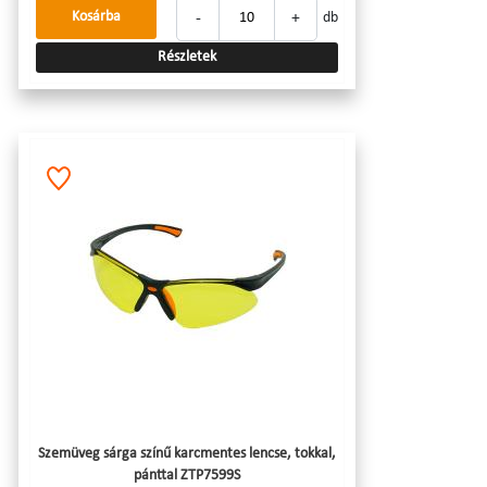
-
+
Kosárba
db
Részletek
Szemüveg sárga színű karcmentes lencse, tokkal,
pánttal ZTP7599S