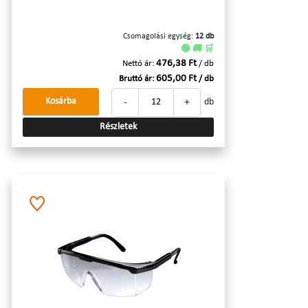
Csomagolási egység:
12 db
🟢 🚚 🛒
476,38 Ft
Nettó ár:
/ db
605,00 Ft
Bruttó ár:
/ db
-
+
Kosárba
db
Részletek