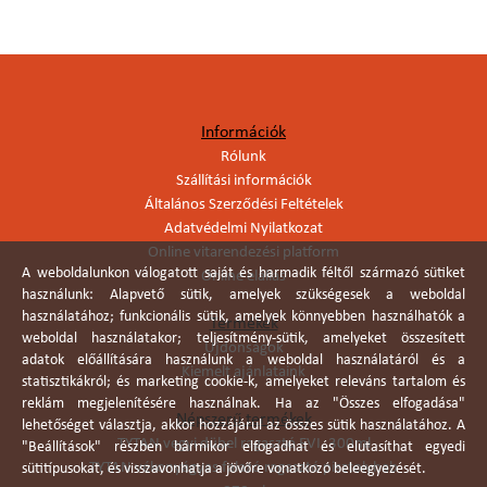
Információk
Rólunk
Szállítási információk
Általános Szerződési Feltételek
Adatvédelmi Nyilatkozat
Online vitarendezési platform
A weboldalunkon válogatott saját és harmadik féltől származó sütiket
Online elállás
használunk: Alapvető sütik, amelyek szükségesek a weboldal
használatához; funkcionális sütik, amelyek könnyebben használhatók a
Termékek
weboldal használatakor; teljesítmény-sütik, amelyeket összesített
Újdonságok
adatok előállítására használunk a weboldal használatáról és a
Kiemelt ajánlataink
statisztikákról; és marketing cookie-k, amelyeket releváns tartalom és
reklám megjelenítésére használnak. Ha az "Összes elfogadása"
Népszerű termékek
lehetőséget választja, akkor hozzájárul az összes sütik használatához. A
TYTAN vegyi dübel ragasztó EVI. 300ml
"Beállítások" részben bármikor elfogadhat és elutasíthat egyedi
TYTAN vékonyágyas falazó ragasztó pisztolyhab
sütitípusokat, és visszavonhatja a jövőre vonatkozó beleegyezését.