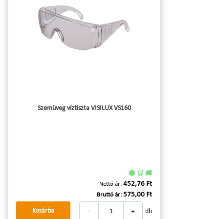
Szemüveg víztiszta VISILUX VS160
🟢 🛒 🚚
452,76 Ft
Nettó ár:
575,00 Ft
Bruttó ár:
-
+
Kosárba
db