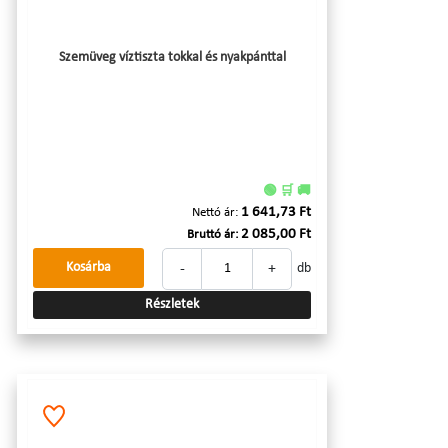
Szemüveg víztiszta tokkal és nyakpánttal
🟢 🛒 🚚
1 641,73 Ft
Nettó ár:
2 085,00 Ft
Bruttó ár:
-
+
Kosárba
db
Részletek