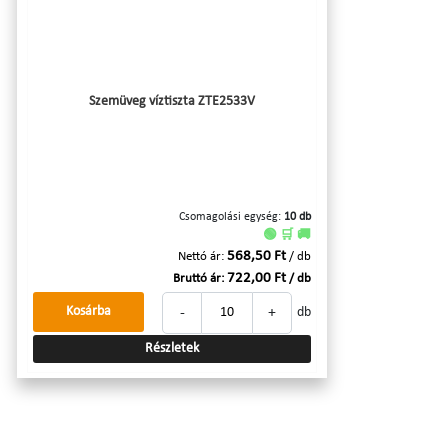
Szemüveg víztiszta ZTE2533V
Csomagolási egység:
10 db
🟢 🛒 🚚
568,50 Ft
Nettó ár:
/ db
722,00 Ft
Bruttó ár:
/ db
-
+
Kosárba
db
Részletek