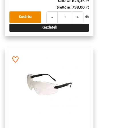
628,35 Ft
Nettó ár:
798,00 Ft
Bruttó ár:
-
+
Kosárba
db
Részletek