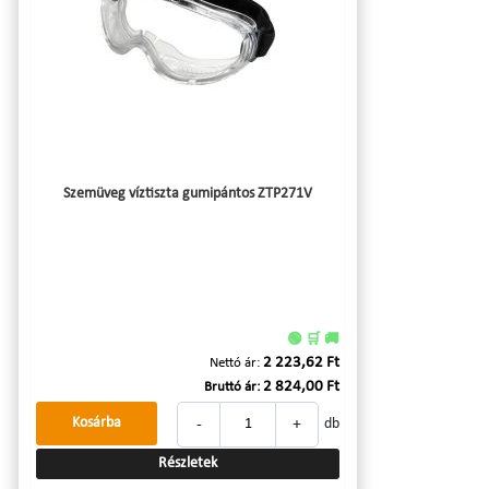
Szemüveg víztiszta gumipántos ZTP271V
🟢 🛒 🚚
2 223,62 Ft
Nettó ár:
2 824,00 Ft
Bruttó ár:
-
+
Kosárba
db
Részletek