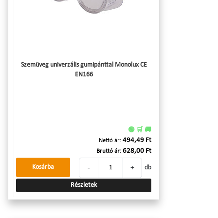
Szemüveg univerzális gumipánttal Monolux CE
EN166
🟢 🛒 🚚
494,49 Ft
Nettó ár:
628,00 Ft
Bruttó ár:
-
+
Kosárba
db
Részletek