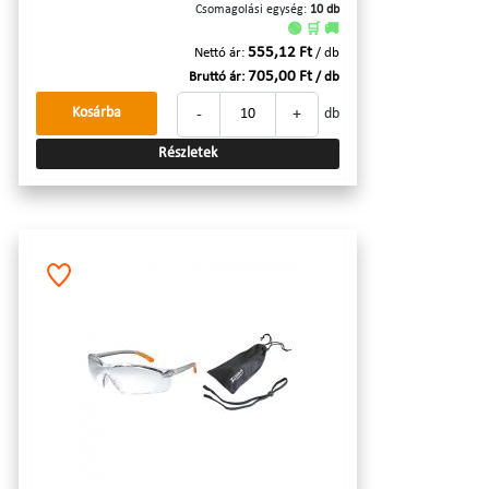
Csomagolási egység:
10 db
🟢 🛒 🚚
555,12 Ft
Nettó ár:
/ db
705,00 Ft
Bruttó ár:
/ db
-
+
Kosárba
db
Részletek