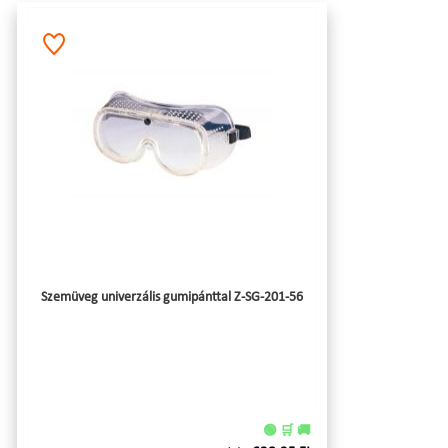
Szemüveg univerzális gumipánttal Z-SG-201-56
🟢 🛒 🚚