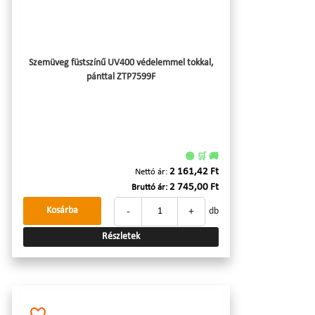
Szemüveg füstszínű UV400 védelemmel tokkal,
pánttal ZTP7599F
🟢 🛒 🚚
2 161,42 Ft
Nettó ár:
2 745,00 Ft
Bruttó ár:
-
+
Kosárba
db
Részletek