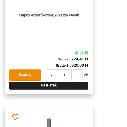
Csapos köszörűkorong 20x32x6 4A60P
🟢 🛒 🚚
724,41 Ft
Nettó ár:
920,00 Ft
Bruttó ár:
-
+
Kosárba
db
Részletek