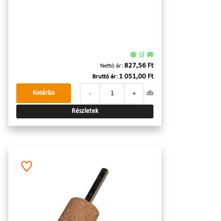
🟢 🛒 🚚
827,56 Ft
Nettó ár:
1 051,00 Ft
Bruttó ár:
-
+
Kosárba
db
Részletek