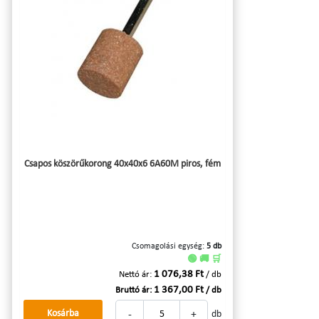
Csapos köszörűkorong 40x40x6 6A60M piros, fém
Csomagolási egység:
5 db
🟢 🚚 🛒
1 076,38 Ft
Nettó ár:
/ db
1 367,00 Ft
Bruttó ár:
/ db
-
+
Kosárba
db