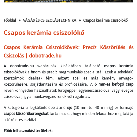
Főoldal
VÁGÁS ÉS CSISZOLÁSTECHNIKA
Csapos kerámia csiszolókő
Csapos kerámia csiszolókő
Csapos Kerámia Csiszolókövek: Precíz Köszörülés és
Csiszolás | dobotrade.hu
A
dobotrade.hu
webáruház kínálatában található
csapos kerámia
csiszolókövek
a finom és precíz megmunkálás specialistái. Ezek a sokoldalú
szerszámok ideálisak fém, edzett acél és más kemény anyagok
köszörülésére, sorjátlanítására és profilozására. A
6 mm-es befogó csap
révén könnyedén használhatók fúrógéppel, egyenescsiszolóval vagy levegős
csiszolóval, így a munkavégzés rendkívül rugalmas.
A kategória a legkülönfélébb átmérőjű (10 mm-től 40 mm-ig) és formájú
csapos köszörűkorongokat
tartalmazza, hogy minden feladathoz megtalálja
a tökéletes eszközt.
Főbb felhasználási területek: