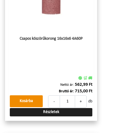
Csapos köszörűkorong 16x16x6 4A60P
🟢 🛒 🚚
562,99 Ft
Nettó ár:
715,00 Ft
Bruttó ár:
-
+
Kosárba
db
Részletek