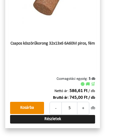
Csapos köszörűkorong 32x13x6 6A60M piros, fém
Csomagolási egység:
5 db
🟢 🚚 🛒
586,61 Ft
Nettó ár:
/ db
745,00 Ft
Bruttó ár:
/ db
-
+
Kosárba
db
Részletek