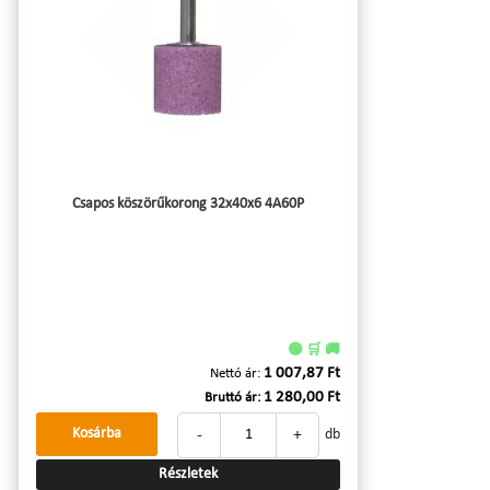
Csapos köszörűkorong 32x40x6 4A60P
🟢 🛒 🚚
1 007,87 Ft
Nettó ár:
1 280,00 Ft
Bruttó ár:
-
+
Kosárba
db
Részletek