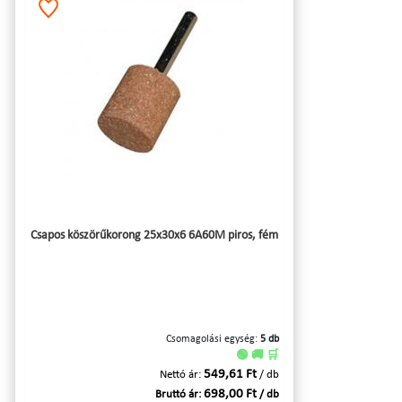
Csapos köszörűkorong 25x30x6 6A60M piros, fém
Csomagolási egység:
5 db
🟢 🚚 🛒
549,61 Ft
Nettó ár:
/ db
698,00 Ft
Bruttó ár:
/ db