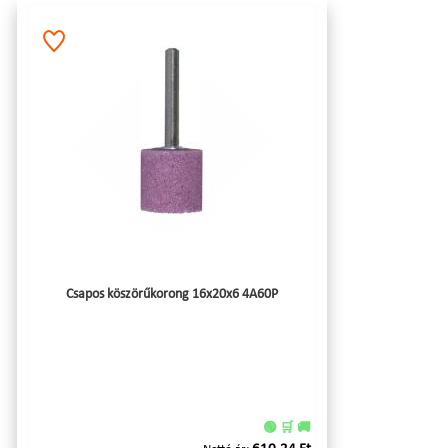
Csapos köszörűkorong 16x20x6 4A60P
🟢 🛒 🚚