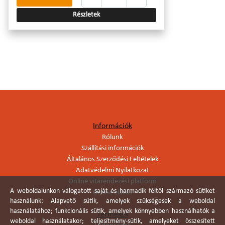
Részletek
Információk
Rólunk
Szállítási információk
Általános Szerződési Feltételek
Adatvédelmi Nyilatkozat
Online vitarendezési platform
A weboldalunkon válogatott saját és harmadik féltől származó sütiket
Online elállás
használunk: Alapvető sütik, amelyek szükségesek a weboldal
használatához; funkcionális sütik, amelyek könnyebben használhatók a
Termékek
weboldal használatakor; teljesítmény-sütik, amelyeket összesített