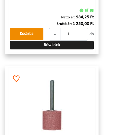
🟢 🛒 🚚
984,25 Ft
Nettó ár:
1 250,00 Ft
Bruttó ár:
-
+
Kosárba
db
Részletek