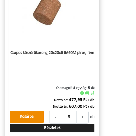
Csapos köszörűkorong 20x20x6 6A60M piros, fém
Csomagolási egység:
5 db
🟢 🚚 🛒
477,95 Ft
Nettó ár:
/ db
607,00 Ft
Bruttó ár:
/ db
-
+
Kosárba
db
Részletek