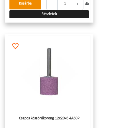
-
+
Kosárba
db
Részletek
Csapos köszörűkorong 12x20x6 4A60P