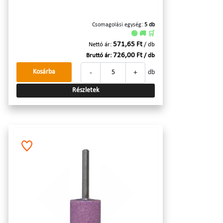
Csomagolási egység:
5 db
🟢 🚚 🛒
571,65 Ft
Nettó ár:
/ db
726,00 Ft
Bruttó ár:
/ db
-
+
Kosárba
db
Részletek