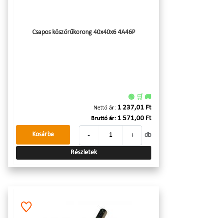
Csapos köszörűkorong 40x40x6 4A46P
🟢 🛒 🚚
1 237,01 Ft
Nettó ár:
1 571,00 Ft
Bruttó ár:
-
+
Kosárba
db
Részletek