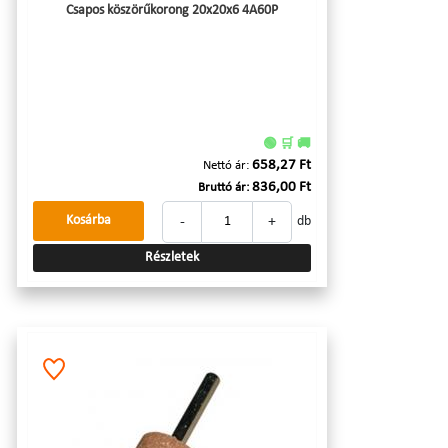
Csapos köszörűkorong 20x20x6 4A60P
🟢 🛒 🚚
658,27 Ft
Nettó ár:
836,00 Ft
Bruttó ár:
-
+
Kosárba
db
Részletek