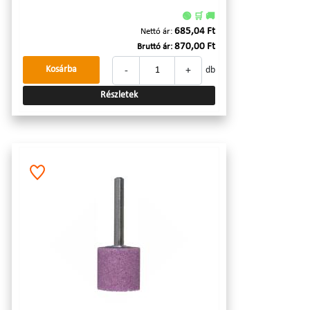
🟢 🛒 🚚
685,04 Ft
Nettó ár:
870,00 Ft
Bruttó ár:
-
+
Kosárba
db
Részletek