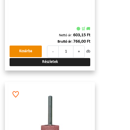
🟢 🛒 🚚
603,15 Ft
Nettó ár:
766,00 Ft
Bruttó ár:
-
+
Kosárba
db
Részletek