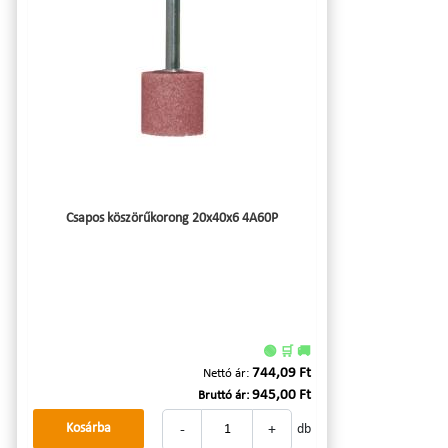
Csapos köszörűkorong 20x40x6 4A60P
🟢 🛒 🚚
744,09 Ft
Nettó ár:
945,00 Ft
Bruttó ár:
-
+
Kosárba
db