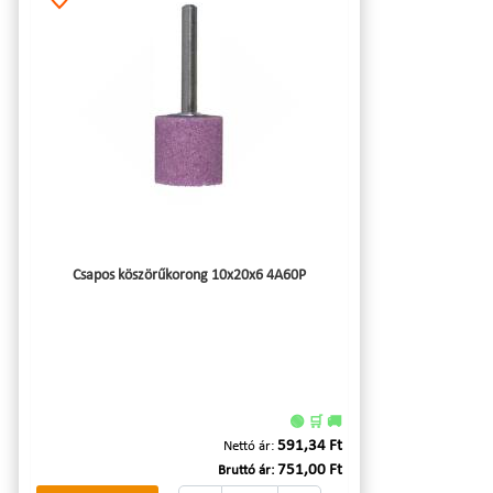
Csapos köszörűkorong 10x20x6 4A60P
🟢 🛒 🚚
591,34 Ft
Nettó ár:
751,00 Ft
Bruttó ár: