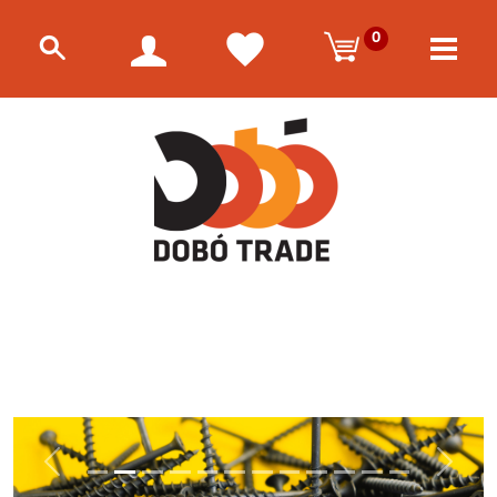
0
Előző
Követke