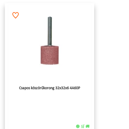
Csapos köszörűkorong 32x32x6 4A60P
🟢 🛒 🚚