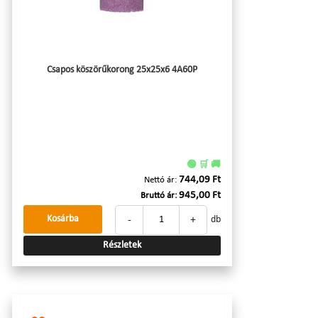
Csapos köszörűkorong 25x25x6 4A60P
🟢 🛒 🚚
744,09 Ft
Nettó ár:
945,00 Ft
Bruttó ár:
-
+
Kosárba
db
Részletek