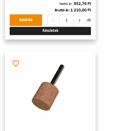
952,76 Ft
Nettó ár:
1 210,00 Ft
Bruttó ár:
-
+
Kosárba
db
Részletek