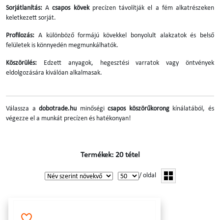
Sorjátlanítás:
A
csapos kövek
precízen távolítják el a fém alkatrészeken
keletkezett sorját.
Profilozás:
A különböző formájú kövekkel bonyolult alakzatok és belső
felületek is könnyedén megmunkálhatók.
Köszörülés:
Edzett anyagok, hegesztési varratok vagy öntvények
eldolgozására kiválóan alkalmasak.
Válassza a
dobotrade.hu
minőségi
csapos köszörűkorong
kínálatából, és
végezze el a munkát precízen és hatékonyan!
Termékek: 20 tétel
/ oldal