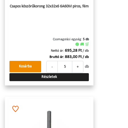
Csapos köszörűkorong 32x32x6 6A60M piros, fém
Csomagolási egység:
5 db
🟢 🚚 🛒
695,28 Ft
Nettó ár:
/ db
883,00 Ft
Bruttó ár:
/ db
-
+
Kosárba
db
Részletek