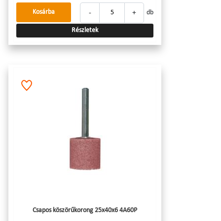
-
+
Kosárba
db
Részletek
Csapos köszörűkorong 25x40x6 4A60P