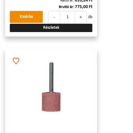
610,24 Ft
Nettó ár:
775,00 Ft
Bruttó ár:
-
+
Kosárba
db
Részletek