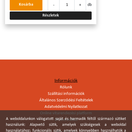
-
+
Kosárba
db
Részletek
Információk
Rólunk
Szállítási információk
Általános Szerződési Feltételek
Adatvédelmi Nyilatkozat
Online vitarendezési platform
A weboldalunkon válogatott saját és harmadik féltől származó sütiket
Online elállás
használunk: Alapvető sütik, amelyek szükségesek a weboldal
használatához; funkcionális sütik, amelyek könnyebben használhatók a