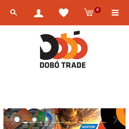
0
Előző
Követk