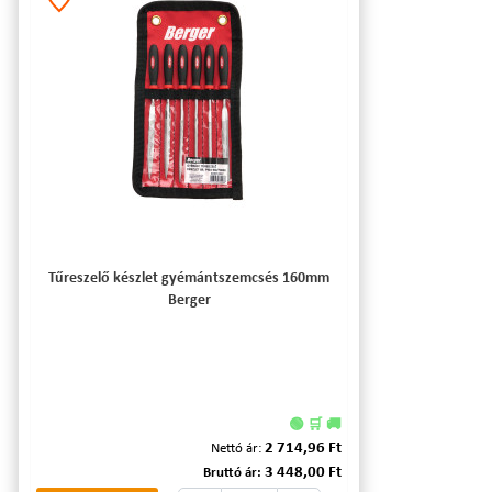
Tűreszelő készlet gyémántszemcsés 160mm
Berger
🟢 🛒 🚚
2 714,96 Ft
Nettó ár:
3 448,00 Ft
Bruttó ár: