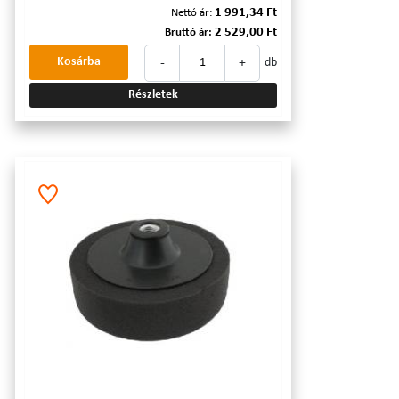
1 991,34 Ft
Nettó ár:
2 529,00 Ft
Bruttó ár:
-
+
Kosárba
db
Részletek