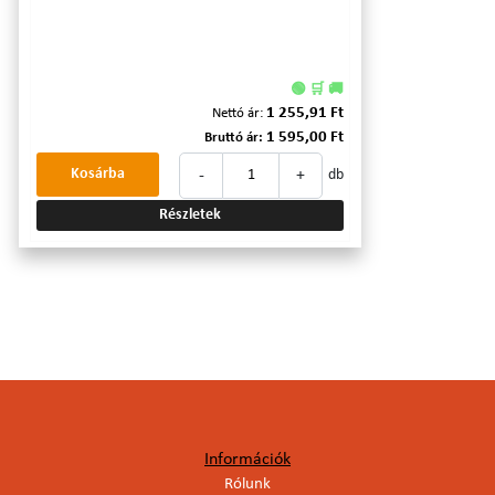
🟢 🛒 🚚
1 255,91 Ft
Nettó ár:
1 595,00 Ft
Bruttó ár:
-
+
Kosárba
db
Részletek
Információk
Rólunk