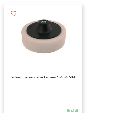
Polírozó szivacs fehér kemény 150x50xM14
🟢 🛒 🚚