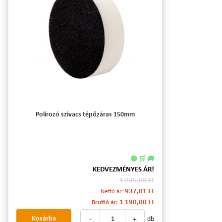
Polírozó szivacs tépőzáras 150mm
🟢 🛒 🚚
KEDVEZMÉNYES ÁR!
1 235,00 Ft
937,01 Ft
Nettó ár:
1 190,00 Ft
Bruttó ár:
-
+
Kosárba
db