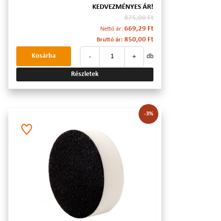
KEDVEZMÉNYES ÁR!
875,00 Ft
669,29 Ft
Nettó ár:
850,00 Ft
Bruttó ár:
-
+
Kosárba
db
Részletek
-3%