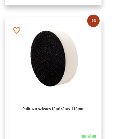
-3%
Polírozó szivacs tépőzáras 115mm
🟢 🛒 🚚