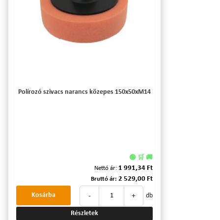
Polírozó szivacs narancs közepes 150x50xM14
🟢 🛒 🚚
1 991,34 Ft
Nettó ár:
2 529,00 Ft
Bruttó ár:
-
+
Kosárba
db
Részletek