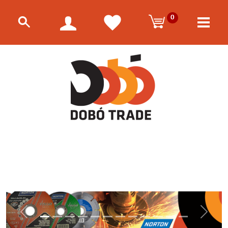
0
Előző
Követk