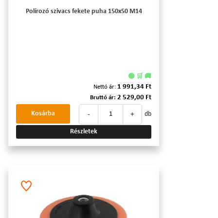
Polírozó szivacs fekete puha 150x50 M14
🟢 🛒 🚚
1 991,34 Ft
Nettó ár:
2 529,00 Ft
Bruttó ár:
-
+
Kosárba
db
Részletek