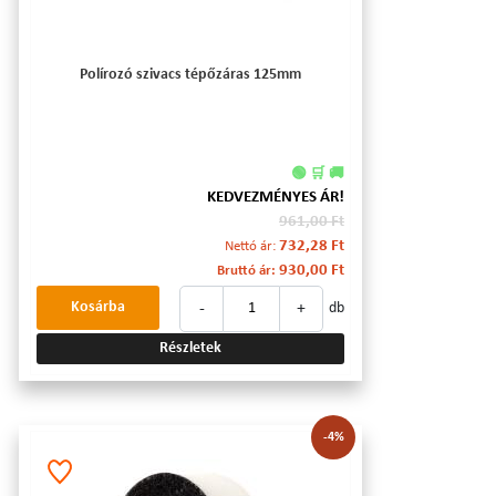
Polírozó szivacs tépőzáras 125mm
🟢 🛒 🚚
KEDVEZMÉNYES ÁR!
961,00 Ft
732,28 Ft
Nettó ár:
930,00 Ft
Bruttó ár:
-
+
Kosárba
db
Részletek
-4%