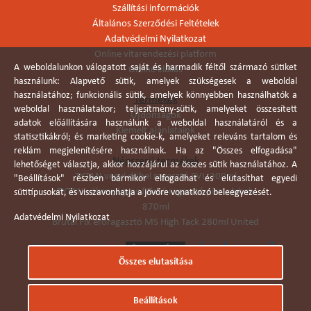
Szállítási információk
Általános Szerződési Feltételek
Adatvédelmi Nyilatkozat
Online vitarendezési platform
A weboldalunkon válogatott saját és harmadik féltől származó sütiket
Online elállás
használunk: Alapvető sütik, amelyek szükségesek a weboldal
használatához; funkcionális sütik, amelyek könnyebben használhatók a
Termékek
weboldal használatakor; teljesítmény-sütik, amelyeket összesített
Újdonságok
adatok előállítására használunk a weboldal használatáról és a
Kiemelt ajánlataink
statisztikákról; és marketing cookie-k, amelyeket releváns tartalom és
reklám megjelenítésére használnak. Ha az "Összes elfogadása"
Népszerű termékek
lehetőséget választja, akkor hozzájárul az összes sütik használatához. A
TYTAN vegyi dübel ragasztó EVI. 300ml
"Beállítások" részben bármikor elfogadhat és elutasíthat egyedi
TYTAN vékonyágyas falazó ragasztó pisztolyhab
sütitípusokat, és visszavonhatja a jövőre vonatkozó beleegyezését.
870ml
Adatvédelmi Nyilatkozat
Brutál Fix erőragasztó MS High Tack 280ml United
Összes elutasítása
Árukereső.hu
Beállítások