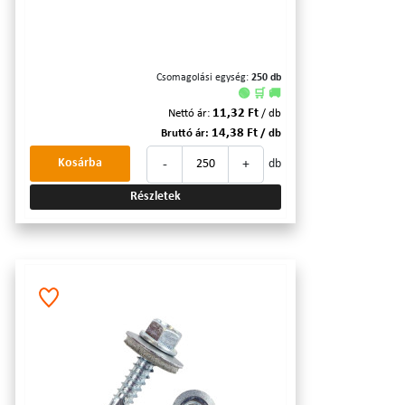
Csomagolási egység:
250 db
🟢 🛒 🚚
11,32 Ft
Nettó ár:
/ db
14,38 Ft
Bruttó ár:
/ db
-
+
Kosárba
db
Részletek