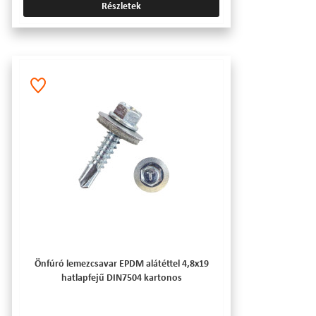
Részletek
Önfúró lemezcsavar EPDM alátéttel 4,8x19
hatlapfejű DIN7504 kartonos