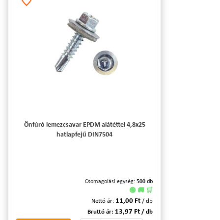
Önfúró lemezcsavar EPDM alátéttel 4,8x25
hatlapfejű DIN7504
Csomagolási egység:
500 db
🟢 🚚 🛒
11,00 Ft
Nettó ár:
/ db
13,97 Ft
Bruttó ár:
/ db