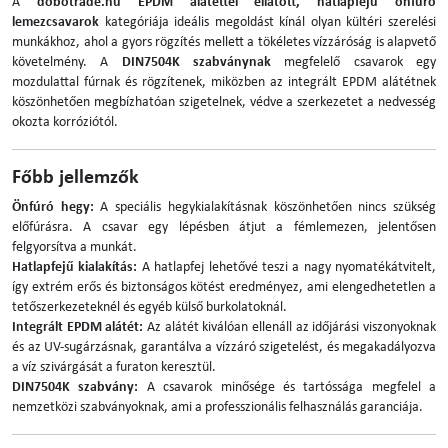
A
dobotrade.hu
EPDM alátéttel ellátott, hatlapfejű önfúró
lemezcsavarok
kategóriája ideális megoldást kínál olyan kültéri szerelési
munkákhoz, ahol a gyors rögzítés mellett a tökéletes vízzáróság is alapvető
követelmény. A
DIN7504K szabványnak
megfelelő csavarok egy
mozdulattal fúrnak és rögzítenek, miközben az integrált EPDM alátétnek
köszönhetően megbízhatóan szigetelnek, védve a szerkezetet a nedvesség
okozta korróziótól.
Főbb jellemzők
Önfúró hegy:
A speciális hegykialakításnak köszönhetően nincs szükség
előfúrásra. A csavar egy lépésben átjut a fémlemezen, jelentősen
felgyorsítva a munkát.
Hatlapfejű kialakítás:
A hatlapfej lehetővé teszi a nagy nyomatékátvitelt,
így extrém erős és biztonságos kötést eredményez, ami elengedhetetlen a
tetőszerkezeteknél és egyéb külső burkolatoknál.
Integrált EPDM alátét:
Az alátét kiválóan ellenáll az időjárási viszonyoknak
és az UV-sugárzásnak, garantálva a vízzáró szigetelést, és megakadályozva
a víz szivárgását a furaton keresztül.
DIN7504K szabvány:
A csavarok minősége és tartóssága megfelel a
nemzetközi szabványoknak, ami a professzionális felhasználás garanciája.