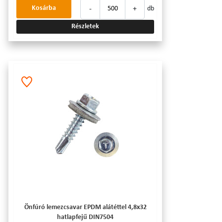
-
+
Kosárba
db
Részletek
Önfúró lemezcsavar EPDM alátéttel 4,8x32
hatlapfejű DIN7504