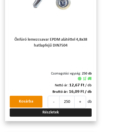
Önfúró lemezcsavar EPDM alátéttel 4,8x38
hatlapfejű DIN7504
Csomagolási egység:
250 db
🟢 🛒 🚚
12,67 Ft
Nettó ár:
/ db
16,09 Ft
Bruttó ár:
/ db
-
+
Kosárba
db
Részletek