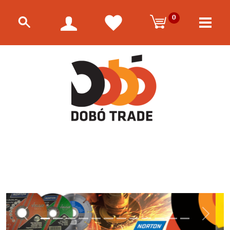
0
Előző
Követk