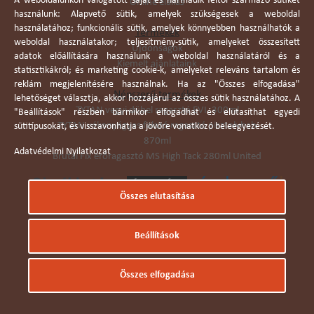
A weboldalunkon válogatott saját és harmadik féltől származó sütiket
Online elállás
használunk: Alapvető sütik, amelyek szükségesek a weboldal
használatához; funkcionális sütik, amelyek könnyebben használhatók a
Termékek
weboldal használatakor; teljesítmény-sütik, amelyeket összesített
Újdonságok
adatok előállítására használunk a weboldal használatáról és a
Kiemelt ajánlataink
statisztikákról; és marketing cookie-k, amelyeket releváns tartalom és
reklám megjelenítésére használnak. Ha az "Összes elfogadása"
Népszerű termékek
lehetőséget választja, akkor hozzájárul az összes sütik használatához. A
TYTAN vegyi dübel ragasztó EVI. 300ml
"Beállítások" részben bármikor elfogadhat és elutasíthat egyedi
TYTAN vékonyágyas falazó ragasztó pisztolyhab
sütitípusokat, és visszavonhatja a jövőre vonatkozó beleegyezését.
870ml
Adatvédelmi Nyilatkozat
Brutál Fix erőragasztó MS High Tack 280ml United
Összes elutasítása
Árukereső.hu
Beállítások
© Dobó Trade Kft 2006. Minden jog fenntartva.
Összes elfogadása
Készítette:
I.T.C. Kft.