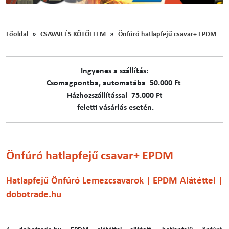
Főoldal
CSAVAR ÉS KÖTŐELEM
Önfúró hatlapfejű csavar+ EPDM
Ingyenes a szállítás:
C​​​somagpontba, automatába 50.000 Ft
Házhozszállítással 75.000 Ft
feletti vásárlás esetén.
Önfúró hatlapfejű csavar+ EPDM
Hatlapfejű Önfúró Lemezcsavarok | EPDM Alátéttel |
dobotrade.hu