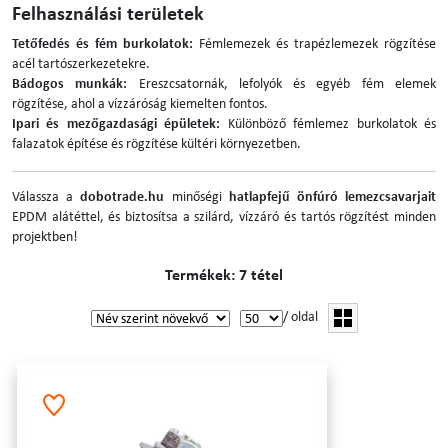
Felhasználási területek
Tetőfedés és fém burkolatok:
Fémlemezek és trapézlemezek rögzítése
acél tartószerkezetekre.
Bádogos munkák:
Ereszcsatornák, lefolyók és egyéb fém elemek
rögzítése, ahol a vízzáróság kiemelten fontos.
Ipari és mezőgazdasági épületek:
Különböző fémlemez burkolatok és
falazatok építése és rögzítése kültéri környezetben.
Válassza a
dobotrade.hu
minőségi
hatlapfejű önfúró lemezcsavarjait
EPDM alátéttel, és biztosítsa a szilárd, vízzáró és tartós rögzítést minden
projektben!
Termékek: 7 tétel
/ oldal