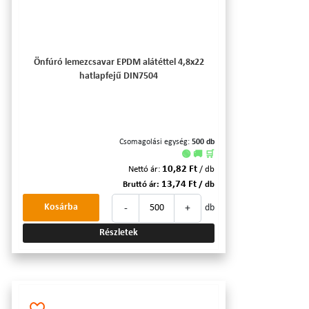
Önfúró lemezcsavar EPDM alátéttel 4,8x22
hatlapfejű DIN7504
Csomagolási egység:
500 db
🟢 🚚 🛒
10,82 Ft
Nettó ár:
/ db
13,74 Ft
Bruttó ár:
/ db
-
+
Kosárba
db
Részletek