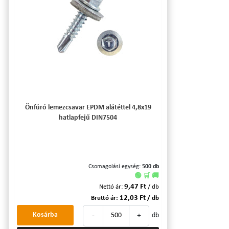
Önfúró lemezcsavar EPDM alátéttel 4,8x19
hatlapfejű DIN7504
Csomagolási egység:
500 db
🟢 🛒 🚚
9,47 Ft
Nettó ár:
/ db
12,03 Ft
Bruttó ár:
/ db
-
+
Kosárba
db