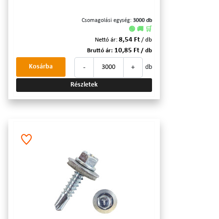
Csomagolási egység:
3000 db
🟢 🚚 🛒
8,54 Ft
Nettó ár:
/ db
10,85 Ft
Bruttó ár:
/ db
-
+
Kosárba
db
Részletek