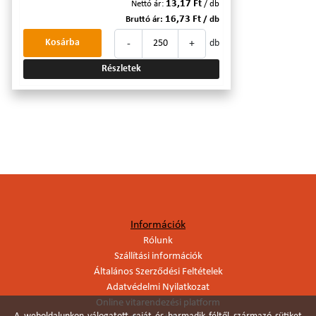
13,17 Ft
Nettó ár:
/ db
16,73 Ft
Bruttó ár:
/ db
-
+
Kosárba
db
Részletek
Információk
Rólunk
Szállítási információk
Általános Szerződési Feltételek
Adatvédelmi Nyilatkozat
Online vitarendezési platform