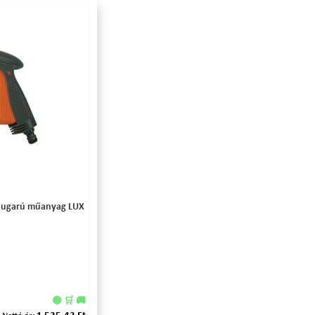
ó sugarú műanyag LUX
🟢 🛒 🚚