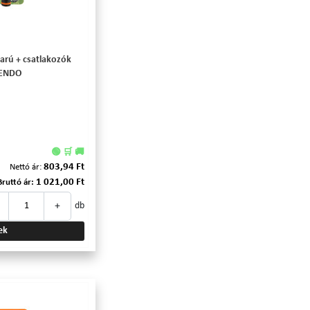
garú + csatlakozók
KENDO
🟢 🛒 🚚
803,94 Ft
Nettó ár:
1 021,00 Ft
Bruttó ár:
+
db
ek