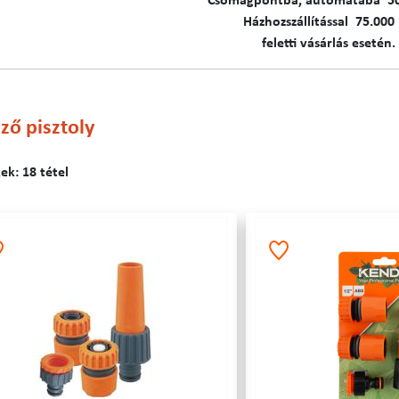
C​​​somagpontba, automatába 5
Házhozszállítással 75.000 
feletti vásárlás esetén.
ző pisztoly
k: 18 tétel