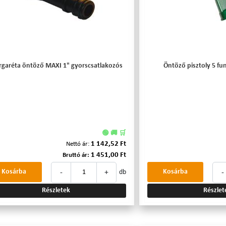
garéta öntöző MAXI 1" gyorscsatlakozós
Öntöző pisztoly 5 f
🟢 🚚 🛒
1 142,52 Ft
Nettó ár:
1 451,00 Ft
Bruttó ár:
-
+
-
Kosárba
Kosárba
db
Részletek
Részlet