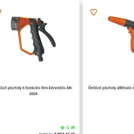
öző pisztoly 6 funkciós fém kézvédős AN-
Öntöző pisztoly állíthat
3004
🟢 🛒 🚚