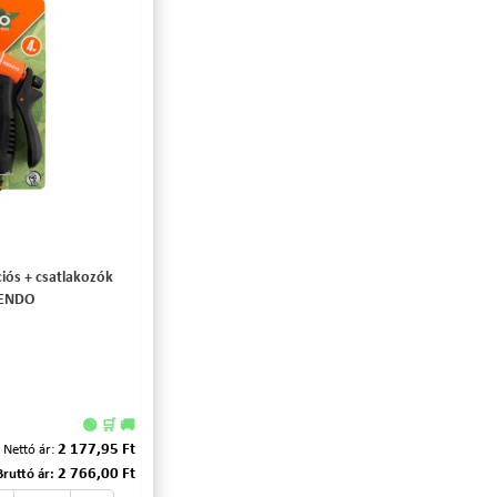
ciós + csatlakozók
KENDO
🟢 🛒 🚚
2 177,95 Ft
Nettó ár:
2 766,00 Ft
Bruttó ár: