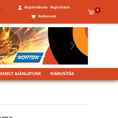
Bejelentkezés
Regisztráció
0
Kedvencek
Következő
IEMELT AJÁNLATUNK
KIÁRUSÍTÁS