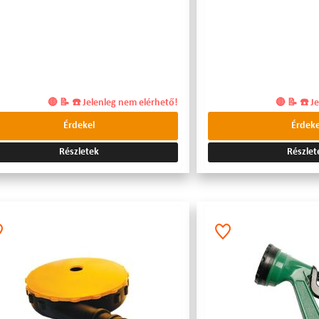
🔴 📝 ☎️ Jelenleg nem elérhető!
🔴 📝 ☎️ J
Érdekel
Érdeke
Részletek
Részlet