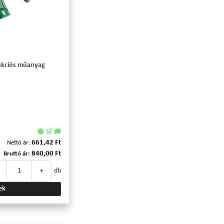
unkciós műanyag
🟢 🛒 🚚
661,42 Ft
Nettó ár:
840,00 Ft
Bruttó ár:
+
db
ek