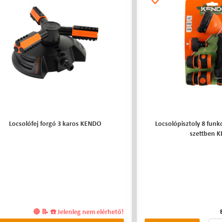
Locsolófej forgó 3 karos KENDO
Locsolópisztoly 8 funk
szettben 
🔴 📝 ☎️ Jelenleg nem elérhető!