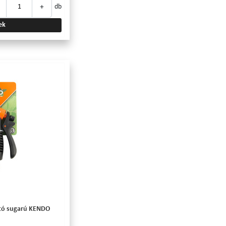
+
db
ek
ható sugarú KENDO