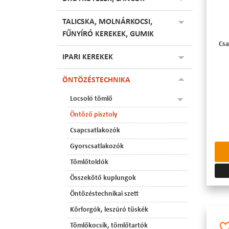
TALICSKA, MOLNÁRKOCSI,
FŰNYÍRÓ KEREKEK, GUMIK
Csa
IPARI KEREKEK
ÖNTÖZÉSTECHNIKA
Locsoló tömlő
Öntöző pisztoly
Csapcsatlakozók
Gyorscsatlakozók
Tömlőtoldók
Összekötő kuplungok
Öntözéstechnikai szett
Körforgók, leszúró tüskék
Tömlőkocsik, tömlőtartók