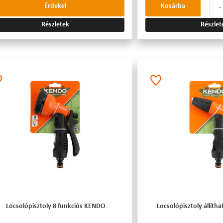
-
Érdekel
Kosárba
Részletek
Részlet
Locsolópisztoly 8 funkciós KENDO
Locsolópisztoly állít