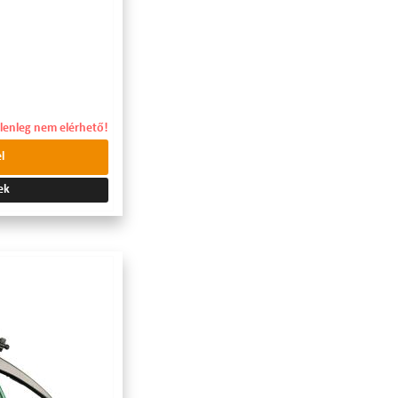
elenleg nem elérhető!
l
ek