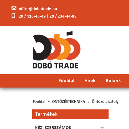
office@dobotrade.hu
20 / 426-46-49 | 20 / 234-44-85
Főoldal
Hírek
Rólunk
Főoldal
ÖNTÖZÉSTECHNIKA
Öntöző pisztoly
Termékek
KÉZI SZERSZÁMOK