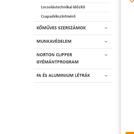
Locsolástechnikai időzítő
Csapadékszintmérő
KŐMŰVES SZERSZÁMOK
MUNKAVÉDELEM
NORTON CLIPPER
GYÉMÁNTPROGRAM
FA ÉS ALUMINIUM LÉTRÁK