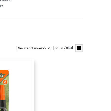
0.000 Ft
Ft
/ oldal