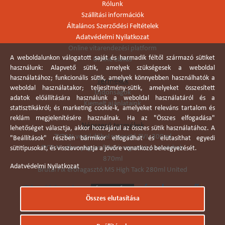
Rólunk
Szállítási információk
Általános Szerződési Feltételek
Adatvédelmi Nyilatkozat
Online vitarendezési platform
A weboldalunkon válogatott saját és harmadik féltől származó sütiket
Online elállás
használunk: Alapvető sütik, amelyek szükségesek a weboldal
használatához; funkcionális sütik, amelyek könnyebben használhatók a
Termékek
weboldal használatakor; teljesítmény-sütik, amelyeket összesített
Újdonságok
adatok előállítására használunk a weboldal használatáról és a
Kiemelt ajánlataink
statisztikákról; és marketing cookie-k, amelyeket releváns tartalom és
reklám megjelenítésére használnak. Ha az "Összes elfogadása"
Népszerű termékek
lehetőséget választja, akkor hozzájárul az összes sütik használatához. A
TYTAN vegyi dübel ragasztó EVI. 300ml
"Beállítások" részben bármikor elfogadhat és elutasíthat egyedi
TYTAN vékonyágyas falazó ragasztó pisztolyhab
sütitípusokat, és visszavonhatja a jövőre vonatkozó beleegyezését.
870ml
Adatvédelmi Nyilatkozat
Brutál Fix erőragasztó MS High Tack 280ml United
Összes elutasítása
Árukereső.hu