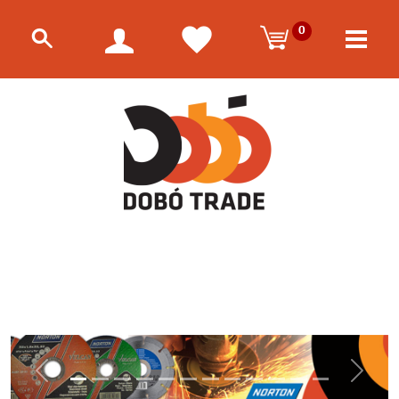
0
Előző
Követk