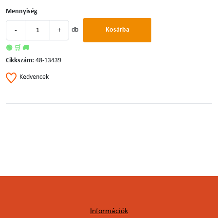
Mennyiség
-
+
db
Kosárba
🟢 🛒 🚚
Cikkszám:
48-13439
Kedvencek
Információk