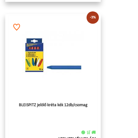
-3%
BLEISPITZ jelölő kréta kék 12db/csomag
🟢 🛒 🚚