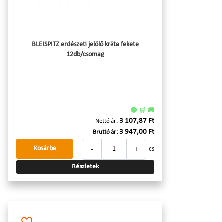
BLEISPITZ erdészeti jelölő kréta fekete
12db/csomag
🟢 🛒 🚚
3 107,87 Ft
Nettó ár:
3 947,00 Ft
Bruttó ár:
-
+
Kosárba
cs
Részletek