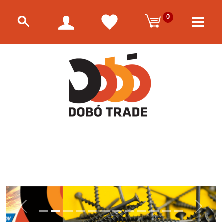
0
Előző
Követke