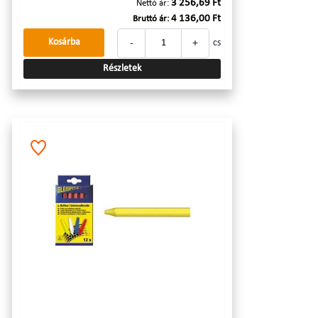
3 256,69 Ft
Nettó ár:
4 136,00 Ft
Bruttó ár:
-
+
Kosárba
cs
Részletek