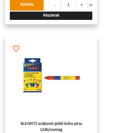
-
+
Kosárba
cs
Részletek
BLEISPITZ erdészeti jelölő kréta piros
12db/csomag