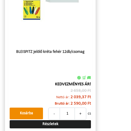
BLEISPITZ jelölő kréta fehér 12db/csomag
🟢 🛒 🚚
KEDVEZMÉNYES ÁR!
2 658,00 Ft
2 039,37 Ft
Nettó ár:
2 590,00 Ft
Bruttó ár:
-
+
Kosárba
cs
Részletek