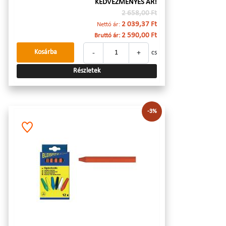
KEDVEZMÉNYES ÁR!
2 658,00 Ft
2 039,37 Ft
Nettó ár:
2 590,00 Ft
Bruttó ár:
-
+
Kosárba
cs
Részletek
-3%