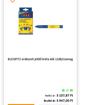
BLEISPITZ erdészeti jelölő kréta kék 12db/csomag
🟢 🛒 🚚
3 107,87 Ft
Nettó ár:
3 947,00 Ft
Bruttó ár: