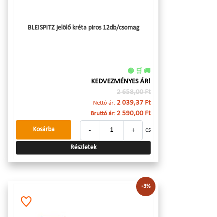
BLEISPITZ jelölő kréta piros 12db/csomag
🟢 🛒 🚚
KEDVEZMÉNYES ÁR!
2 658,00 Ft
2 039,37 Ft
Nettó ár:
2 590,00 Ft
Bruttó ár:
-
+
Kosárba
cs
Részletek
-3%