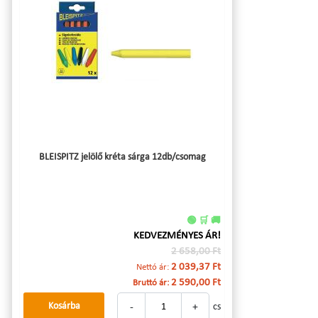
BLEISPITZ jelölő kréta sárga 12db/csomag
🟢 🛒 🚚
KEDVEZMÉNYES ÁR!
2 658,00 Ft
2 039,37 Ft
Nettó ár:
2 590,00 Ft
Bruttó ár:
-
+
Kosárba
cs