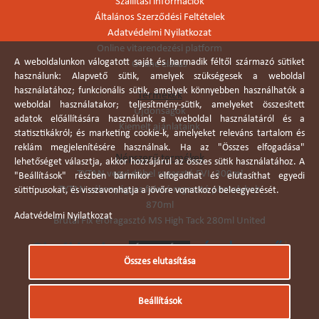
Szállítási információk
Általános Szerződési Feltételek
Adatvédelmi Nyilatkozat
Online vitarendezési platform
A weboldalunkon válogatott saját és harmadik féltől származó sütiket
Online elállás
használunk: Alapvető sütik, amelyek szükségesek a weboldal
használatához; funkcionális sütik, amelyek könnyebben használhatók a
Termékek
weboldal használatakor; teljesítmény-sütik, amelyeket összesített
Újdonságok
adatok előállítására használunk a weboldal használatáról és a
Kiemelt ajánlataink
statisztikákról; és marketing cookie-k, amelyeket releváns tartalom és
reklám megjelenítésére használnak. Ha az "Összes elfogadása"
Népszerű termékek
lehetőséget választja, akkor hozzájárul az összes sütik használatához. A
TYTAN vegyi dübel ragasztó EVI. 300ml
"Beállítások" részben bármikor elfogadhat és elutasíthat egyedi
TYTAN vékonyágyas falazó ragasztó pisztolyhab
sütitípusokat, és visszavonhatja a jövőre vonatkozó beleegyezését.
870ml
Adatvédelmi Nyilatkozat
Brutál Fix erőragasztó MS High Tack 280ml United
Összes elutasítása
Árukereső.hu
Beállítások