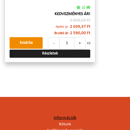
🟢 🛒 🚚
KEDVEZMÉNYES ÁR!
2 658,00 Ft
2 039,37 Ft
Nettó ár:
2 590,00 Ft
Bruttó ár:
-
+
Kosárba
cs
Részletek
Információk
Rólunk