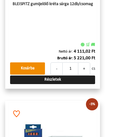
BLEISPITZ gumijelölő kréta sárga 12db/csomag
🟢 🛒 🚚
4 111,02 Ft
Nettó ár:
5 221,00 Ft
Bruttó ár:
-
+
Kosárba
cs
Részletek
-3%