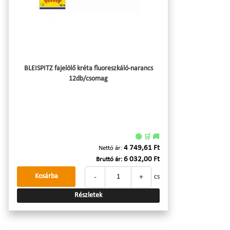
BLEISPITZ fajelölő kréta fluoreszkáló-narancs
12db/csomag
🟢 🛒 🚚
4 749,61 Ft
Nettó ár:
6 032,00 Ft
Bruttó ár:
-
+
Kosárba
cs
Részletek