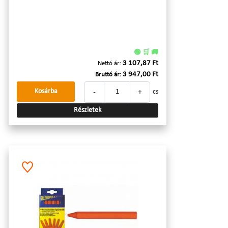
🟢 🛒 🚚
3 107,87 Ft
Nettó ár:
3 947,00 Ft
Bruttó ár:
-
+
Kosárba
cs
Részletek