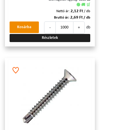
🟢 🚚 🛒
2,12 Ft
Nettó ár:
/ db
2,69 Ft
Bruttó ár:
/ db
-
+
Kosárba
db
Részletek