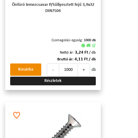
Önfúró lemezcsavar P/Süllyesztett fejű 3,9x32
DIN7504
Csomagolási egység:
1000 db
🟢 🚚 🛒
3,24 Ft
Nettó ár:
/ db
4,11 Ft
Bruttó ár:
/ db
-
+
Kosárba
db
Részletek