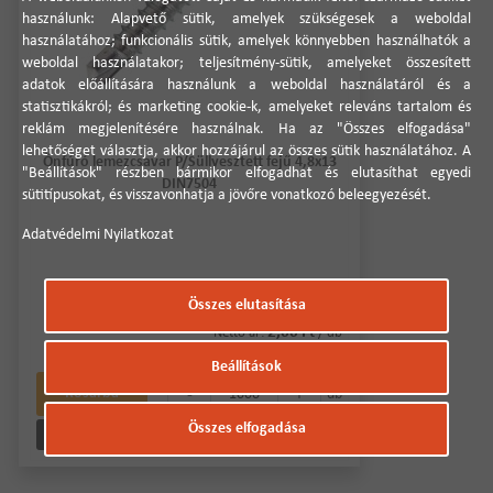
használunk: Alapvető sütik, amelyek szükségesek a weboldal
használatához; funkcionális sütik, amelyek könnyebben használhatók a
weboldal használatakor; teljesítmény-sütik, amelyeket összesített
adatok előállítására használunk a weboldal használatáról és a
statisztikákról; és marketing cookie-k, amelyeket releváns tartalom és
reklám megjelenítésére használnak. Ha az "Összes elfogadása"
lehetőséget választja, akkor hozzájárul az összes sütik használatához. A
Önfúró lemezcsavar P/Süllyesztett fejű 4,8x13
"Beállítások" részben bármikor elfogadhat és elutasíthat egyedi
DIN7504
sütitípusokat, és visszavonhatja a jövőre vonatkozó beleegyezését.
Adatvédelmi Nyilatkozat
Csomagolási egység:
1000 db
Összes elutasítása
🟢 🚚 🛒
2,66 Ft
Nettó ár:
/ db
3,38 Ft
Bruttó ár:
/ db
Beállítások
-
+
Kosárba
db
Összes elfogadása
Részletek