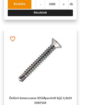
-
+
Kosárba
db
Részletek
Önfúró lemezcsavar P/Süllyesztett fejű 3,9x19
DIN7504