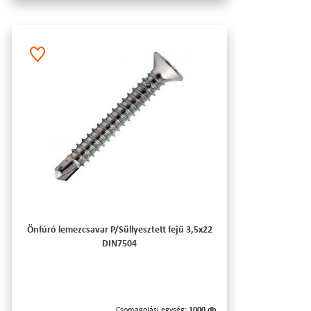
Önfúró lemezcsavar P/Süllyesztett fejű 3,5x22
DIN7504
Csomagolási egység:
1000 db