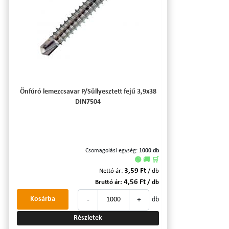
Önfúró lemezcsavar P/Süllyesztett fejű 3,9x38
DIN7504
Csomagolási egység:
1000 db
🟢 🚚 🛒
3,59 Ft
Nettó ár:
/ db
4,56 Ft
Bruttó ár:
/ db
-
+
Kosárba
db
Részletek