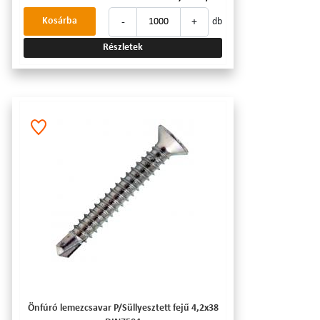
-
+
Kosárba
db
Részletek
Önfúró lemezcsavar P/Süllyesztett fejű 4,2x38