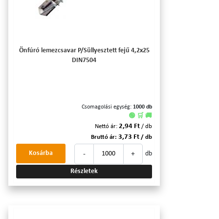
Önfúró lemezcsavar P/Süllyesztett fejű 4,2x25
DIN7504
Csomagolási egység:
1000 db
🟢 🛒 🚚
2,94 Ft
Nettó ár:
/ db
3,73 Ft
Bruttó ár:
/ db
-
+
Kosárba
db
Részletek