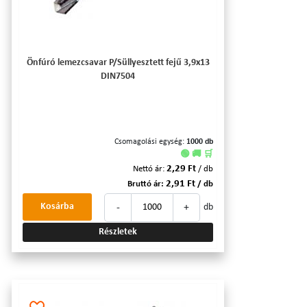
Önfúró lemezcsavar P/Süllyesztett fejű 3,9x13
DIN7504
Csomagolási egység:
1000 db
🟢 🚚 🛒
2,29 Ft
Nettó ár:
/ db
2,91 Ft
Bruttó ár:
/ db
-
+
Kosárba
db
Részletek