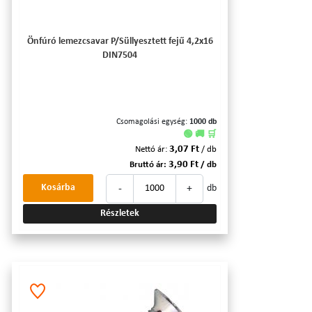
Önfúró lemezcsavar P/Süllyesztett fejű 4,2x16
DIN7504
Csomagolási egység:
1000 db
🟢 🚚 🛒
3,07 Ft
Nettó ár:
/ db
3,90 Ft
Bruttó ár:
/ db
-
+
Kosárba
db
Részletek