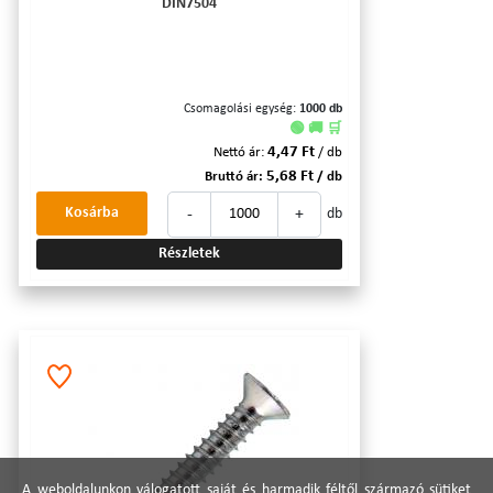
DIN7504
Csomagolási egység:
1000 db
🟢 🚚 🛒
4,47 Ft
Nettó ár:
/ db
5,68 Ft
Bruttó ár:
/ db
-
+
Kosárba
db
Részletek
A weboldalunkon válogatott saját és harmadik féltől származó sütiket