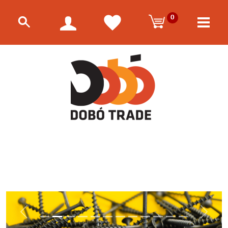
0
Előző
Követk