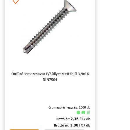
Önfúró lemezcsavar P/Süllyesztett fejű 3,9x16
DIN7504
Csomagolási egység:
1000 db
🟢 🚚 🛒
2,36 Ft
Nettó ár:
/ db
3,00 Ft
Bruttó ár:
/ db