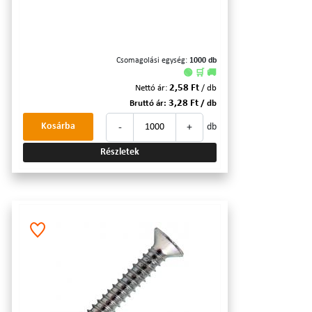
Csomagolási egység:
1000 db
🟢 🛒 🚚
2,58 Ft
Nettó ár:
/ db
3,28 Ft
Bruttó ár:
/ db
-
+
Kosárba
db
Részletek