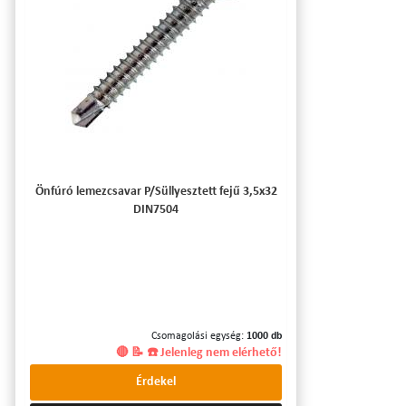
Önfúró lemezcsavar P/Süllyesztett fejű 3,5x32
DIN7504
Csomagolási egység:
1000 db
🔴 📝 ☎️ Jelenleg nem elérhető!
Érdekel