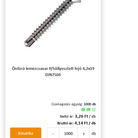
Önfúró lemezcsavar P/Süllyesztett fejű 4,2x19
DIN7504
Csomagolási egység:
1000 db
🟢 🚚 🛒
3,26 Ft
Nettó ár:
/ db
4,14 Ft
Bruttó ár:
/ db
-
+
Kosárba
db