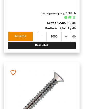
Csomagolási egység:
1000 db
🟢 🚚 🛒
2,85 Ft
Nettó ár:
/ db
3,62 Ft
Bruttó ár:
/ db
-
+
Kosárba
db
Részletek