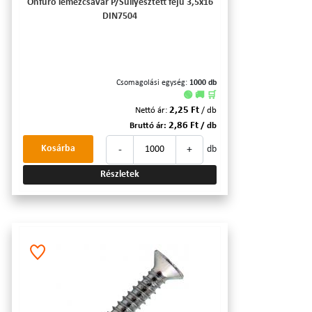
Önfúró lemezcsavar P/Süllyesztett fejű 3,5x16
DIN7504
Csomagolási egység:
1000 db
🟢 🚚 🛒
2,25 Ft
Nettó ár:
/ db
2,86 Ft
Bruttó ár:
/ db
-
+
Kosárba
db
Részletek