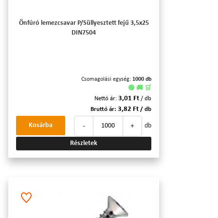
Önfúró lemezcsavar P/Süllyesztett fejű 3,5x25
DIN7504
Csomagolási egység:
1000 db
🟢 🚚 🛒
3,01 Ft
Nettó ár:
/ db
3,82 Ft
Bruttó ár:
/ db
-
+
Kosárba
db
Részletek