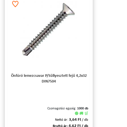
Önfúró lemezcsavar P/Süllyesztett fejű 4,2x32
DIN7504
Csomagolási egység:
1000 db
🟢 🚚 🛒
3,64 Ft
Nettó ár:
/ db
4,62 Ft
Bruttó ár:
/ db