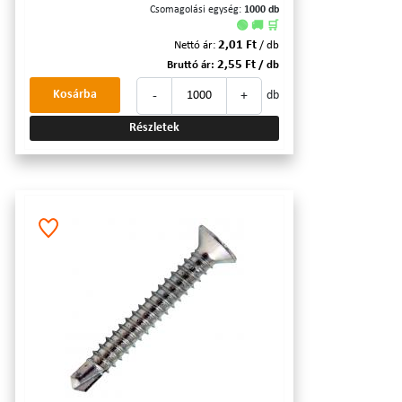
Csomagolási egység:
1000 db
🟢 🚚 🛒
2,01 Ft
Nettó ár:
/ db
2,55 Ft
Bruttó ár:
/ db
-
+
Kosárba
db
Részletek