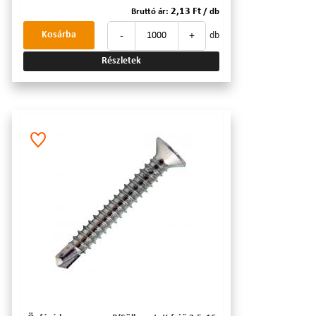
2,13 Ft
Bruttó ár:
/ db
-
+
Kosárba
db
Részletek