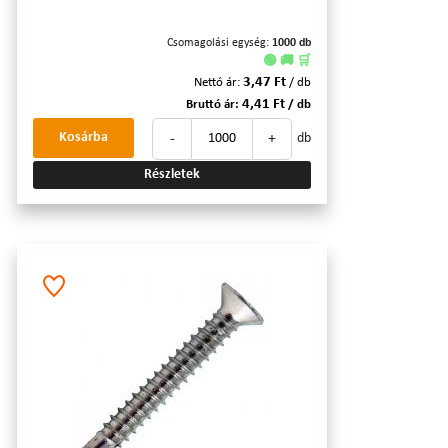
Csomagolási egység:
1000 db
🟢 🚚 🛒
3,47 Ft
Nettó ár:
/ db
4,41 Ft
Bruttó ár:
/ db
-
+
Kosárba
db
Részletek