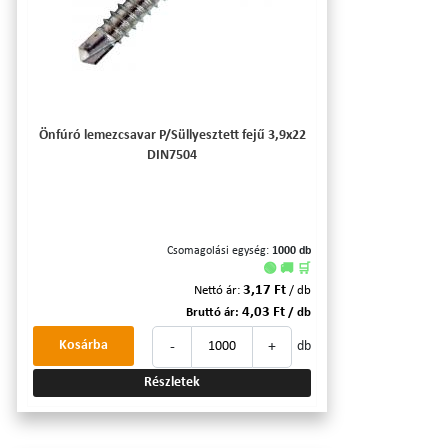
Önfúró lemezcsavar P/Süllyesztett fejű 3,9x22
DIN7504
Csomagolási egység:
1000 db
🟢 🚚 🛒
3,17 Ft
Nettó ár:
/ db
4,03 Ft
Bruttó ár:
/ db
-
+
Kosárba
db
Részletek