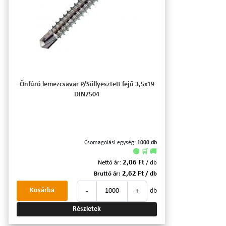
Önfúró lemezcsavar P/Süllyesztett fejű 3,5x19
DIN7504
Csomagolási egység:
1000 db
🟢 🛒 🚚
2,06 Ft
Nettó ár:
/ db
2,62 Ft
Bruttó ár:
/ db
-
+
Kosárba
db
Részletek