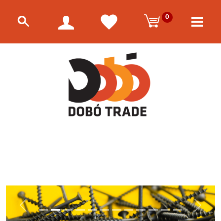
0
Előző
Követk