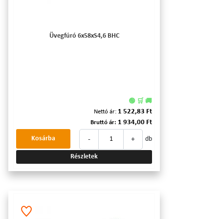
Üvegfúró 6x58xS4,6 BHC
🟢 🛒 🚚
1 522,83 Ft
Nettó ár:
1 934,00 Ft
Bruttó ár:
-
+
Kosárba
db
Részletek