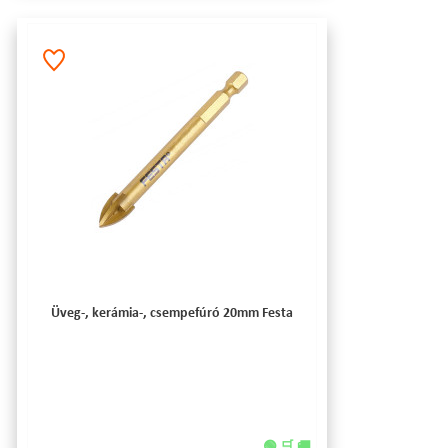
Üveg-, kerámia-, csempefúró 20mm Festa
🟢 🛒 🚚