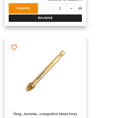
-
+
Kosárba
db
Részletek
Üveg-, kerámia-, csempefúró 16mm Festa