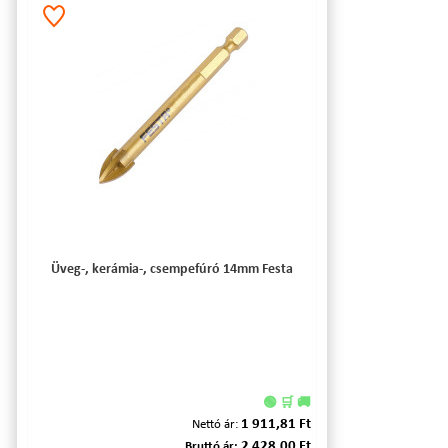
Üveg-, kerámia-, csempefúró 14mm Festa
🟢 🛒 🚚
1 911,81 Ft
Nettó ár:
2 428,00 Ft
Bruttó ár: