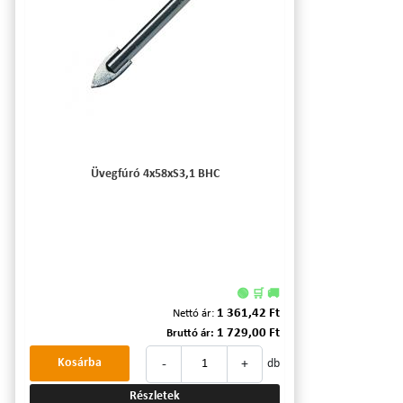
Üvegfúró 4x58xS3,1 BHC
🟢 🛒 🚚
1 361,42 Ft
Nettó ár:
1 729,00 Ft
Bruttó ár:
-
+
Kosárba
db
Részletek