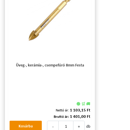
Üveg-, kerámia-, csempefúró 8mm Festa
🟢 🛒 🚚
1 103,15 Ft
Nettó ár:
1 401,00 Ft
Bruttó ár:
-
+
Kosárba
db