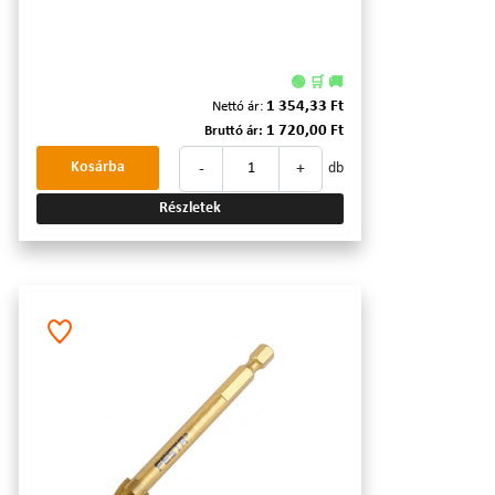
🟢 🛒 🚚
1 354,33 Ft
Nettó ár:
1 720,00 Ft
Bruttó ár:
-
+
Kosárba
db
Részletek