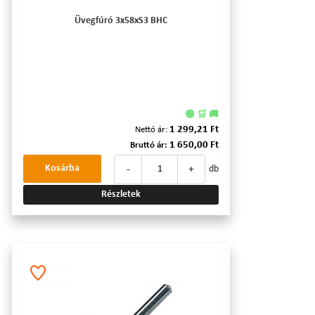
Üvegfúró 3x58xS3 BHC
🟢 🛒 🚚
1 299,21 Ft
Nettó ár:
1 650,00 Ft
Bruttó ár:
-
+
Kosárba
db
Részletek