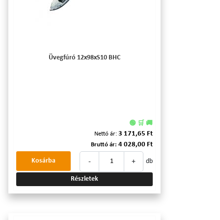
Üvegfúró 12x98xS10 BHC
🟢 🛒 🚚
3 171,65 Ft
Nettó ár:
4 028,00 Ft
Bruttó ár:
-
+
Kosárba
db
Részletek