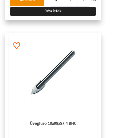
-
+
db
Részletek
Üvegfúró 10x98xS7,4 BHC