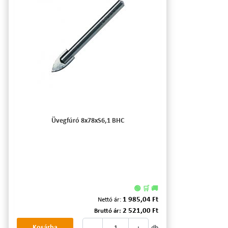
Üvegfúró 8x78xS6,1 BHC
🟢 🛒 🚚
1 985,04 Ft
Nettó ár:
2 521,00 Ft
Bruttó ár:
Kosárba