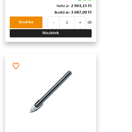
2 903,15 Ft
Nettó ár:
3 687,00 Ft
Bruttó ár:
-
+
Kosárba
db
Részletek