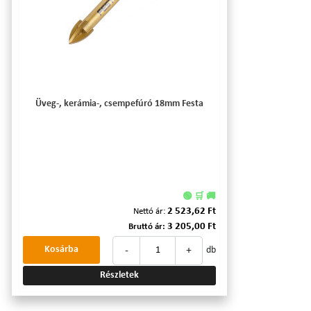
Üveg-, kerámia-, csempefúró 18mm Festa
🟢 🛒 🚚
2 523,62 Ft
Nettó ár:
3 205,00 Ft
Bruttó ár:
-
+
Kosárba
db
Részletek