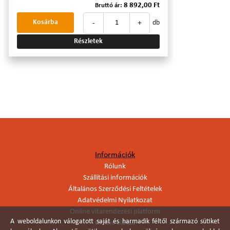
8 892,00 Ft
Bruttó ár:
-
+
Kosárba
db
Részletek
Információk
Rólunk
Szállítási információk
Általános Szerződési Feltételek
Adatvédelmi Nyilatkozat
Online vitarendezési platform
A weboldalunkon válogatott saját és harmadik féltől származó sütiket
Online elállás