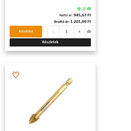
🟢 🛒 🚚
945,67 Ft
Nettó ár:
1 201,00 Ft
Bruttó ár:
-
+
Kosárba
db
Részletek