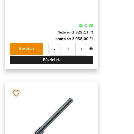
🟢 🛒 🚚
2 329,13 Ft
Nettó ár:
2 958,00 Ft
Bruttó ár:
-
+
Kosárba
db
Részletek