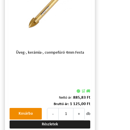
Üveg-, kerámia-, csempefúró 4mm Festa
🟢 🛒 🚚
885,83 Ft
Nettó ár:
1 125,00 Ft
Bruttó ár:
-
+
Kosárba
db
Részletek