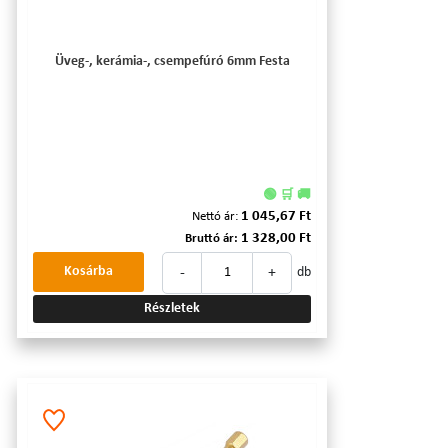
Üveg-, kerámia-, csempefúró 6mm Festa
🟢 🛒 🚚
1 045,67 Ft
Nettó ár:
1 328,00 Ft
Bruttó ár:
-
+
Kosárba
db
Részletek