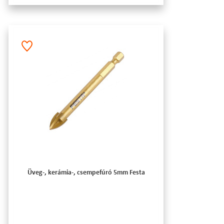
Üveg-, kerámia-, csempefúró 5mm Festa