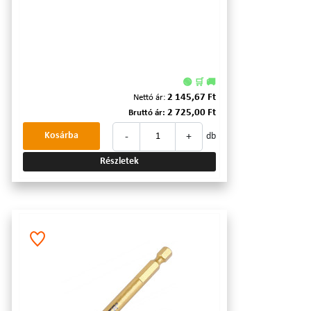
🟢 🛒 🚚
2 145,67 Ft
Nettó ár:
2 725,00 Ft
Bruttó ár:
-
+
Kosárba
db
Részletek