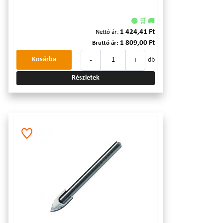
🟢 🛒 🚚
1 424,41 Ft
Nettó ár:
1 809,00 Ft
Bruttó ár:
-
+
Kosárba
db
Részletek