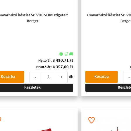
savarhúzó készlet 5r. VDE SLIM szigetelt
Csavarhúzó készlet 5r. V
Berger
Berge
🟢 🛒 🚚
3 430,71 Ft
Nettó ár:
4 357,00 Ft
Bruttó ár:
-
+
-
Kosárba
Kosárba
db
Részletek
Részlet