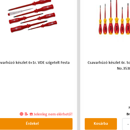
varhúzó készlet 6+1r. VDE szigetelt Festa
Csavarhúzó készlet 6r. S
No.353
Br
🔴 📝 ☎️ Jelenleg nem elérhető!
-
Érdekel
Kosárba