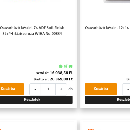
Csavarhúzó készlet 7r. VDE Soft Finish
Csavarhúzó készlet 12+1r.
SL+PH+fázisceruza WIHA No.00834
🟢 🛒 🚚
16 038,58 Ft
Nettó ár:
20 369,00 Ft
Bruttó ár:
Br
-
+
-
Kosárba
Kosárba
db
Részletek
Részlet