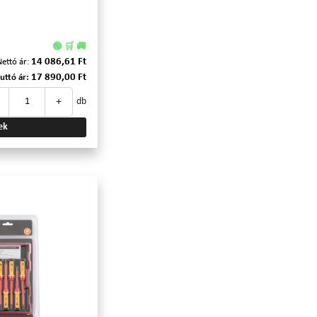
🟢 🛒 🚚
14 086,61 Ft
Nettó ár:
17 890,00 Ft
uttó ár:
+
db
ek