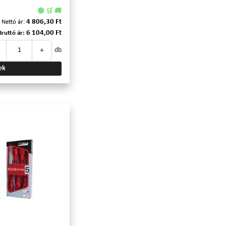
🟢 🛒 🚚
4 806,30 Ft
Nettó ár:
6 104,00 Ft
Bruttó ár:
+
db
ek