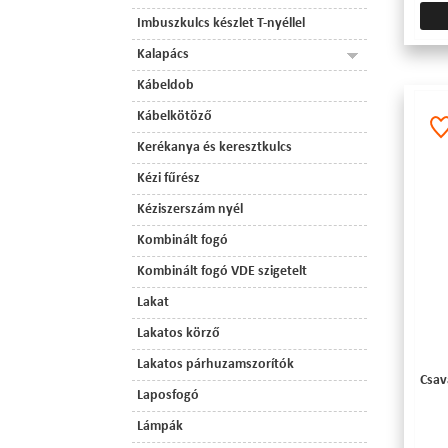
Imbuszkulcs készlet T-nyéllel
Kalapács
Kábeldob
Kábelkötöző
Kerékanya és keresztkulcs
Kézi fűrész
Kéziszerszám nyél
Kombinált fogó
Kombinált fogó VDE szigetelt
Lakat
Lakatos körző
Lakatos párhuzamszorítók
Csava
Laposfogó
Lámpák