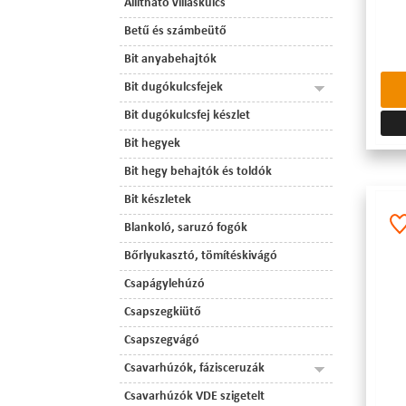
Állítható villáskulcs
Betű és számbeütő
Bit anyabehajtók
Bit dugókulcsfejek
Bit dugókulcsfej készlet
Bit hegyek
Bit hegy behajtók és toldók
Bit készletek
Blankoló, saruzó fogók
Bőrlyukasztó, tömítéskivágó
Csapágylehúzó
Csapszegkiütő
Csapszegvágó
Csavarhúzók, fázisceruzák
Csavarhúzók VDE szigetelt