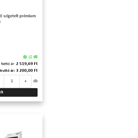
DE szigetelt prémium
r
🟢 🛒 🚚
2 519,69 Ft
Nettó ár:
3 200,00 Ft
Bruttó ár:
+
db
ek