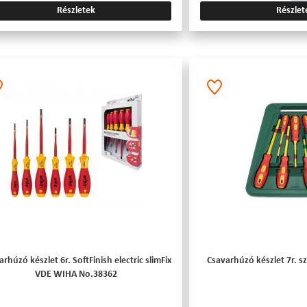
Részletek
Részlet
rhúzó készlet 6r. SoftFinish electric slimFix
Csavarhúzó készlet 7r. s
VDE WIHA No.38362