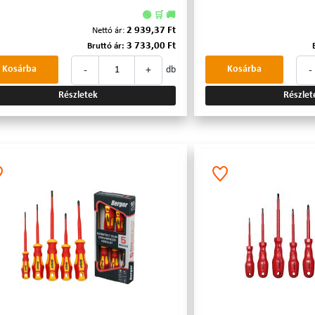
🟢 🛒 🚚
2 939,37 Ft
Nettó ár:
3 733,00 Ft
Bruttó ár:
-
+
-
Kosárba
Kosárba
db
Részletek
Részlet