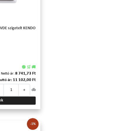
 VDE szigetelt KENDO
🟢 🛒 🚚
8 741,73 Ft
Nettó ár:
11 102,00 Ft
uttó ár:
+
db
ek
-1%