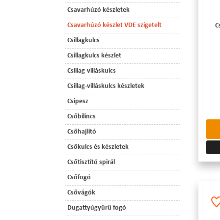
Csavarhúzó készletek
Csavarhúzó készlet VDE szigetelt
C
Csillagkulcs
Csillagkulcs készlet
Csillag-villáskulcs
Csillag-villáskulcs készletek
Csipesz
Csőbilincs
Csőhajlító
Csőkulcs és készletek
Csőtisztító spirál
Csőfogó
Csővágók
Dugattyúgyűrű fogó