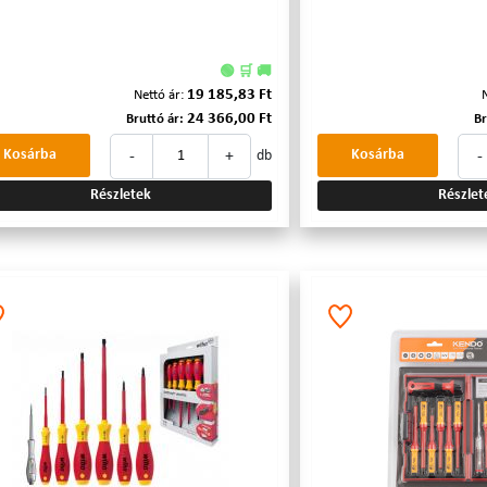
🟢 🛒 🚚
19 185,83 Ft
Nettó ár:
24 366,00 Ft
Bruttó ár:
Br
-
+
-
Kosárba
Kosárba
db
Részletek
Részlet