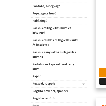
Pontozó, hidegvágó
Popszegecs húzó
Rabitzfogó
Racsnis csillag-villás kulcs és
készletek
Racsnis csuklós csillag-villás kulcs
és készletek
Racsnis irányváltós csillag-villás
kulcsok
Radiátor és kapcsolószekrény
kulcs
Rajztű
Reszelő, ráspoly
Rögzítő heveder, spanifer
Rugóösszehúzó
Satu