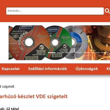
Előző
Kapcsolat
Szállítási információk
Újdonságok
K
 szigetelt
arhúzó készlet VDE szigetelt
k: 12 tétel