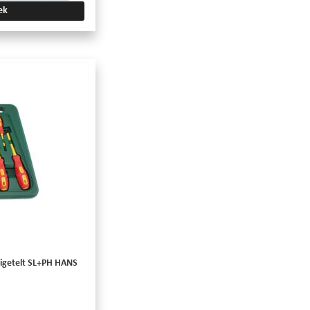
ek
zigetelt SL+PH HANS