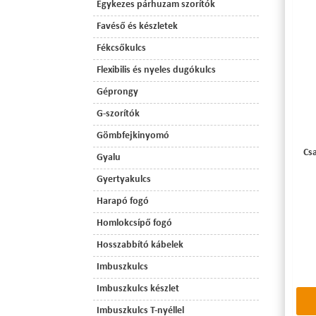
Egykezes párhuzam szorítók
Favéső és készletek
Fékcsőkulcs
Flexibilis és nyeles dugókulcs
Géprongy
G-szorítók
Gömbfejkinyomó
Csa
Gyalu
Gyertyakulcs
Harapó fogó
Homlokcsípő fogó
Hosszabbító kábelek
Imbuszkulcs
Imbuszkulcs készlet
Imbuszkulcs T-nyéllel