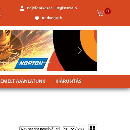
Bejelentkezés
Regisztráció
0
Kedvencek
Következő
IEMELT AJÁNLATUNK
KIÁRUSÍTÁS
/ oldal