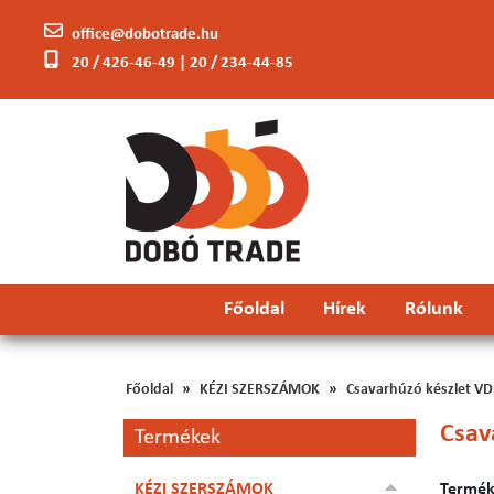
office@dobotrade.hu
20 / 426-46-49 | 20 / 234-44-85
Főoldal
Hírek
Rólunk
Főoldal
KÉZI SZERSZÁMOK
Csavarhúzó készlet VDE
Csav
Termékek
KÉZI SZERSZÁMOK
Terméke