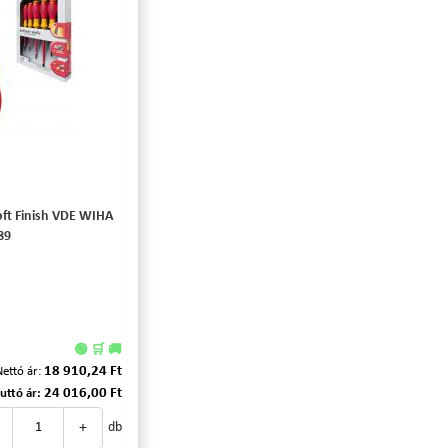
oft Finish VDE WIHA
89
🟢 🛒 🚚
18 910,24 Ft
Nettó ár:
24 016,00 Ft
uttó ár:
+
db