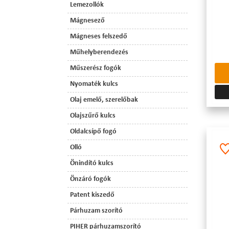
Lemezollók
Mágnesező
Mágneses felszedő
Műhelyberendezés
Műszerész fogók
Nyomaték kulcs
Olaj emelő, szerelőbak
Olajszűrő kulcs
Oldalcsípő fogó
Olló
Önindító kulcs
Önzáró fogók
Patent kiszedő
Párhuzam szorító
PIHER párhuzamszorító