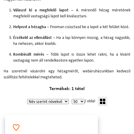
Válaszd ki a megfelelő lapot
– A mérendő hézag méretének
megfelelő vastagságú lapot kell kiválasztani.
Helyezd a hézagba
– Finoman csúsztasd be a lapot a két felület közé.
Érzékeld az ellenállást
– Ha a lap könnyen mozog, a hézag nagyobb,
ha nehezen, akkor kisebb.
Kombinált mérés
– Több lapot is össze lehet rakni, ha a kívánt
vastagság nem áll rendelkezésre egyetlen lapon.
Ha szeretnél vásárolni egy hézagmérőt, webáruházunkban kedvező
szállítási feltételekkel megteheted.
Termékek: 1 tétel
/ oldal