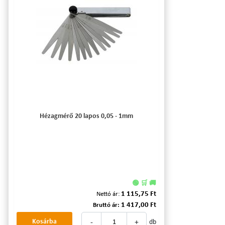
Hézagmérő 20 lapos 0,05 - 1mm
🟢 🛒 🚚
1 115,75 Ft
Nettó ár:
1 417,00 Ft
Bruttó ár:
-
+
Kosárba
db