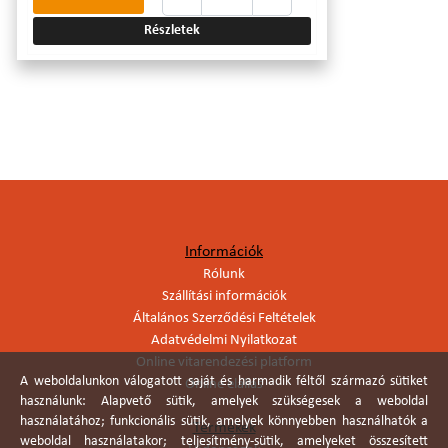
Részletek
Információk
Rólunk
Szállítási információk
Általános Szerződési Feltételek
Adatvédelmi Nyilatkozat
Online vitarendezési platform
A weboldalunkon válogatott saját és harmadik féltől származó sütiket
Online elállás
használunk: Alapvető sütik, amelyek szükségesek a weboldal
használatához; funkcionális sütik, amelyek könnyebben használhatók a
Termékek
weboldal használatakor; teljesítmény-sütik, amelyeket összesített