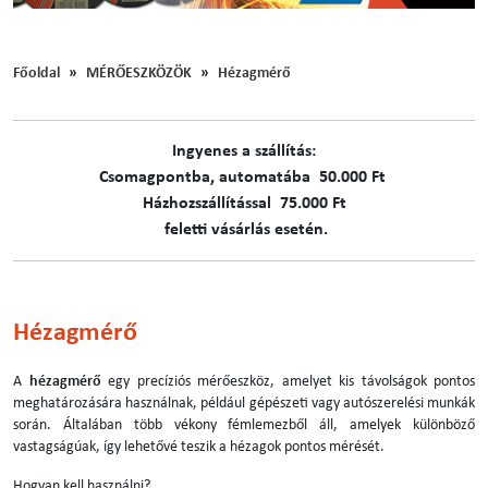
Főoldal
MÉRŐESZKÖZÖK
Hézagmérő
Ingyenes a szállítás:
C​​​somagpontba, automatába 50.000 Ft
Házhozszállítással 75.000 Ft
feletti vásárlás esetén.
Hézagmérő
A
hézagmérő
egy precíziós mérőeszköz, amelyet kis távolságok pontos
meghatározására használnak, például gépészeti vagy autószerelési munkák
során. Általában több vékony fémlemezből áll, amelyek különböző
vastagságúak, így lehetővé teszik a hézagok pontos mérését.
Hogyan kell használni?