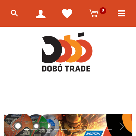
0
Előző
Követk