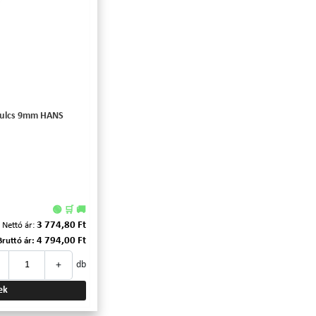
áskulcs 9mm HANS
🟢 🛒 🚚
3 774,80 Ft
Nettó ár:
4 794,00 Ft
Bruttó ár:
+
db
ek