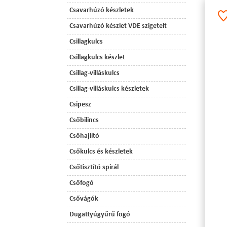
Csavarhúzó készletek
Csavarhúzó készlet VDE szigetelt
Csillagkulcs
Csillagkulcs készlet
Csillag-villáskulcs
Csillag-villáskulcs készletek
Csipesz
Csőbilincs
Csőhajlító
Csőkulcs és készletek
Csőtisztító spirál
Csőfogó
Csővágók
Dugattyúgyűrű fogó