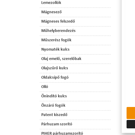
Lemezollók
Mágnesező
Mágneses felszedő
Műhelyberendezés
Műszerész fogók
Nyomaték kulcs
Olaj emelő, szerelőbak
Olajszűrő kulcs
Oldalcsípő fogó
Olló
Önindító kulcs
Önzáró fogók
Patent kiszedő
Párhuzam szorító
PIHER párhuzamszorító