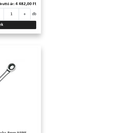
4 482,00 Ft
Bruttó ár:
+
db
ek