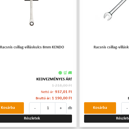
Racsnis csillag-villáskulcs 8mm KENDO
Racsnis csillag-vill
🟢 🛒 🚚
KEDVEZMÉNYES ÁR!
1 218,00 Ft
937,01 Ft
Nettó ár:
1 190,00 Ft
Bruttó ár:
-
+
-
Kosárba
Kosárba
db
Részletek
Részlet