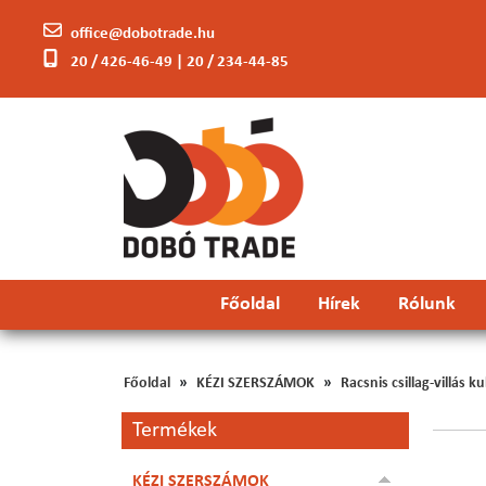
office@dobotrade.hu
20 / 426-46-49 | 20 / 234-44-85
Főoldal
Hírek
Rólunk
Főoldal
KÉZI SZERSZÁMOK
Racsnis csillag-villás k
Termékek
KÉZI SZERSZÁMOK