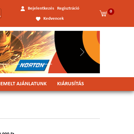
Bejelentkezés
Regisztráció
0
Kedvencek
Következő
IEMELT AJÁNLATUNK
KIÁRUSÍTÁS