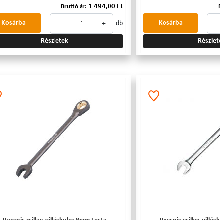
1 494,00 Ft
Bruttó ár:
-
+
-
Kosárba
Kosárba
db
Részletek
Részlet