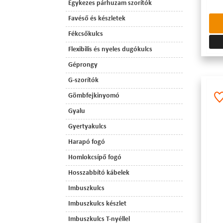
Egykezes párhuzam szorítók
Favéső és készletek
Fékcsőkulcs
Flexibilis és nyeles dugókulcs
Géprongy
G-szorítók
Gömbfejkinyomó
Gyalu
Gyertyakulcs
Harapó fogó
Homlokcsípő fogó
Hosszabbító kábelek
Imbuszkulcs
Imbuszkulcs készlet
Imbuszkulcs T-nyéllel