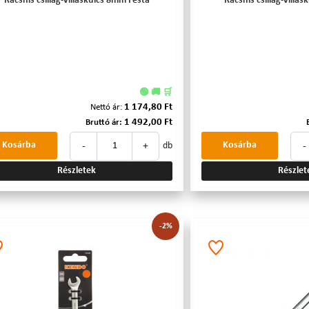
Racsnis csillag-villáskulcs 8mm Festa
Racsnis csillag-vill
🟢 🚚 🛒
1 174,80 Ft
Nettó ár:
1 492,00 Ft
Bruttó ár:
-
+
-
Kosárba
Kosárba
db
Részletek
Részlet
-2%