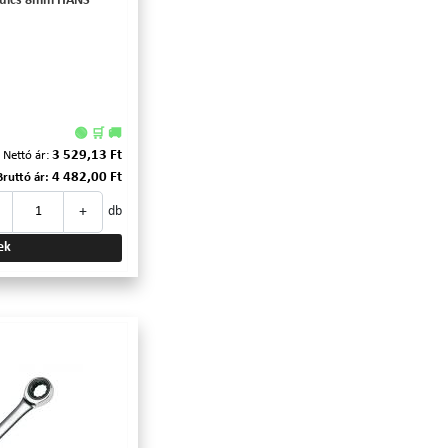
áskulcs 8mm HANS
🟢 🛒 🚚
3 529,13 Ft
Nettó ár:
4 482,00 Ft
Bruttó ár:
+
db
ek