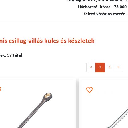
C​​​somagpontba, automatába 5
Házhozszállítással 75.000 
feletti vásárlás esetén.
is csillag-villás kulcs és készletek
k: 57 tétel
«
1
2
»