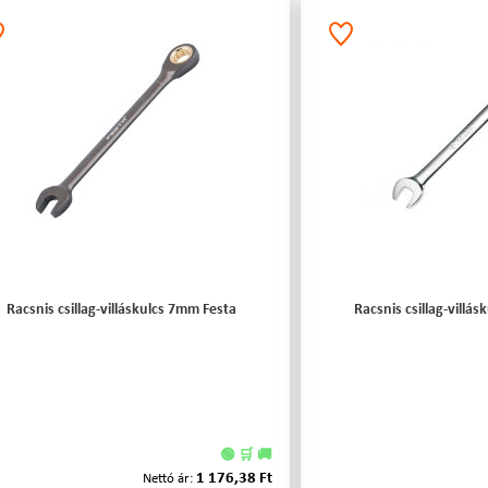
Racsnis csillag-villáskulcs 7mm Festa
Racsnis csillag-vill
🟢 🛒 🚚
1 176,38 Ft
Nettó ár: