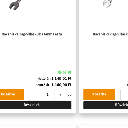
Racsnis csillag-villáskulcs 6mm Festa
Racsnis csillag-vill
🟢 🛒 🚚
1 149,61 Ft
Nettó ár:
1 460,00 Ft
Bruttó ár:
-
+
-
Kosárba
Kosárba
db
Részletek
Részlet