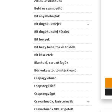
Állítható villáskulcs
Betű és számbeütő
Bit anyabehajtók
Bit dugókulcsfejek
Bit dugókulcsfej készlet
Bit hegyek
Bit hegy behajtók és toldók
Bit készletek
Blankoló, saruzó fogók
Bőrlyukasztó, tömítéskivágó
Csapágylehúzó
Csapszegkiütő
Csapszegvágó
Csavarhúzók, fázisceruzák
Csavarhúzók VDE szigetelt