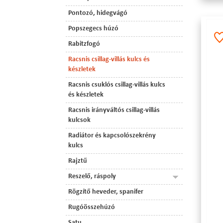
Pontozó, hidegvágó
Popszegecs húzó
Rabitzfogó
Racsnis csillag-villás kulcs és
készletek
Racsnis csuklós csillag-villás kulcs
és készletek
Racsnis irányváltós csillag-villás
kulcsok
Radiátor és kapcsolószekrény
kulcs
Rajztű
Reszelő, ráspoly
Rögzítő heveder, spanifer
Rugóösszehúzó
Satu