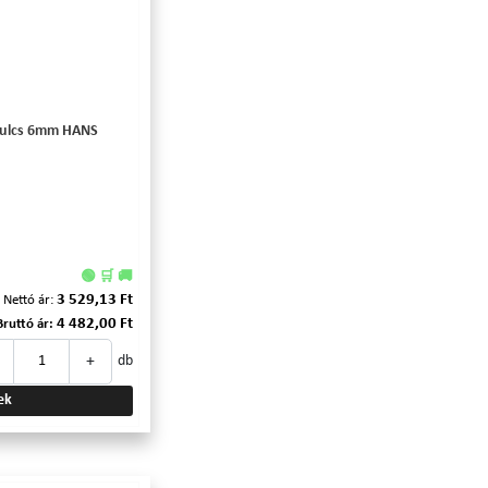
áskulcs 6mm HANS
🟢 🛒 🚚
3 529,13 Ft
Nettó ár:
4 482,00 Ft
Bruttó ár:
+
db
ek