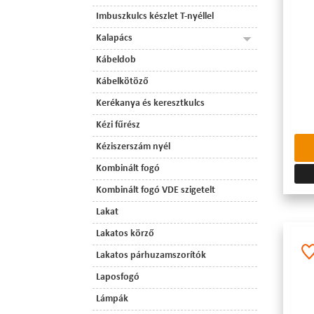
Imbuszkulcs készlet T-nyéllel
Kalapács
Kábeldob
Kábelkötöző
Kerékanya és keresztkulcs
Kézi fűrész
Kéziszerszám nyél
Kombinált fogó
Kombinált fogó VDE szigetelt
Lakat
Lakatos körző
Lakatos párhuzamszorítók
Laposfogó
Lámpák