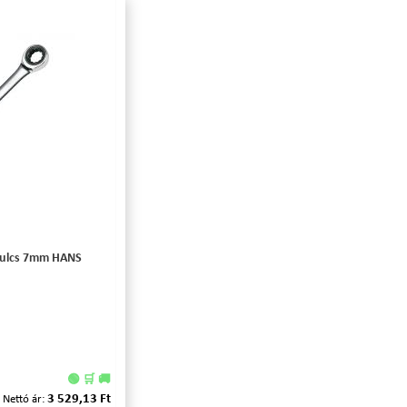
áskulcs 7mm HANS
🟢 🛒 🚚
3 529,13 Ft
Nettó ár: