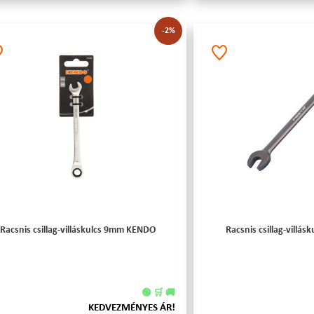
-2%
Racsnis csillag-villáskulcs 9mm KENDO
Racsnis csillag-villá
🟢 🛒 🚚
KEDVEZMÉNYES ÁR!