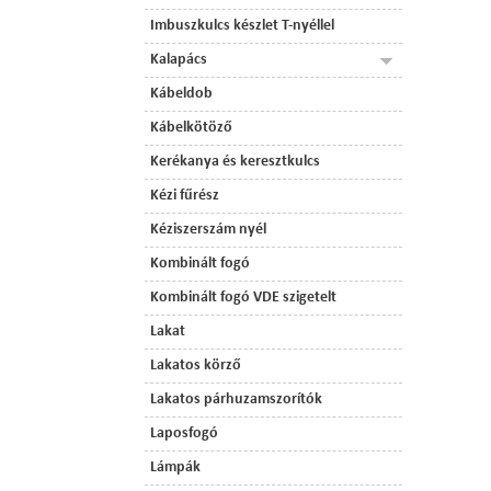
Imbuszkulcs készlet T-nyéllel
Kalapács
Kábeldob
Kábelkötöző
Kerékanya és keresztkulcs
Kézi fűrész
Kéziszerszám nyél
Kombinált fogó
Kombinált fogó VDE szigetelt
Lakat
Lakatos körző
Lakatos párhuzamszorítók
Laposfogó
Lámpák