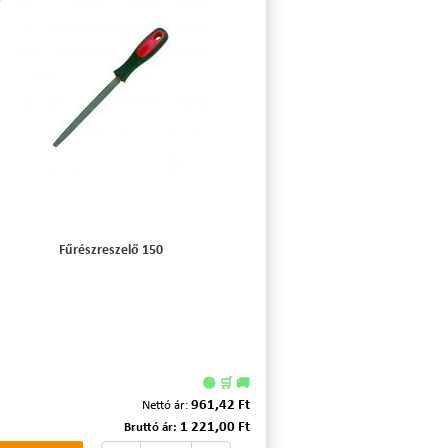
Fűrészreszelő 150
🟢 🛒 🚚
961,42 Ft
Nettó ár:
1 221,00 Ft
Bruttó ár: