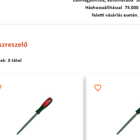
C​​​somagpontba, automatába 5
Házhozszállítással 75.000 
feletti vásárlás esetén.
szreszelő
k: 3 tétel