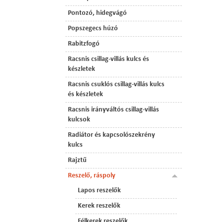
Pontozó, hidegvágó
Popszegecs húzó
Rabitzfogó
Racsnis csillag-villás kulcs és
készletek
Racsnis csuklós csillag-villás kulcs
és készletek
Racsnis irányváltós csillag-villás
kulcsok
Radiátor és kapcsolószekrény
kulcs
Rajztű
Reszelő, ráspoly
Lapos reszelők
Kerek reszelők
Félkerek reszelők