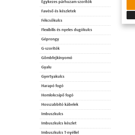
Egykezes párhuzam szorítók
Favéső és készletek
Fékcsőkulcs
Flexibilis és nyeles dugókulcs
Géprongy
G-szorítók
Gömbfejkinyomó
Gyalu
Gyertyakulcs
Harapó fogó
Homlokcsípő fogó
Hosszabbító kábelek
Imbuszkulcs
Imbuszkulcs készlet
Imbuszkulcs T-nyéllel