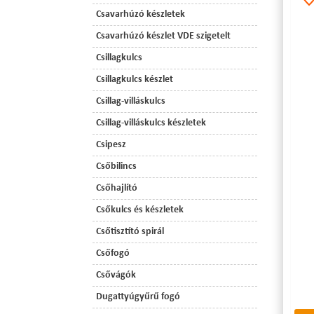
Csavarhúzó készletek
Csavarhúzó készlet VDE szigetelt
Csillagkulcs
Csillagkulcs készlet
Csillag-villáskulcs
Csillag-villáskulcs készletek
Csipesz
Csőbilincs
Csőhajlító
Csőkulcs és készletek
Csőtisztító spirál
Csőfogó
Csővágók
Dugattyúgyűrű fogó