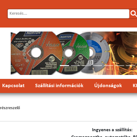
Előző
Kapcsolat
Szállítási információk
Újdonságok
K
részreszelő
Ingyenes a szállítás: