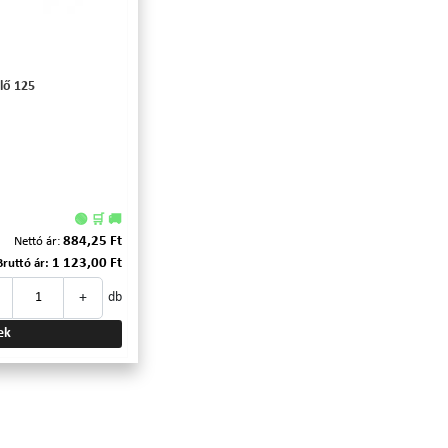
lő 125
🟢 🛒 🚚
884,25 Ft
Nettó ár:
1 123,00 Ft
Bruttó ár:
+
db
ek