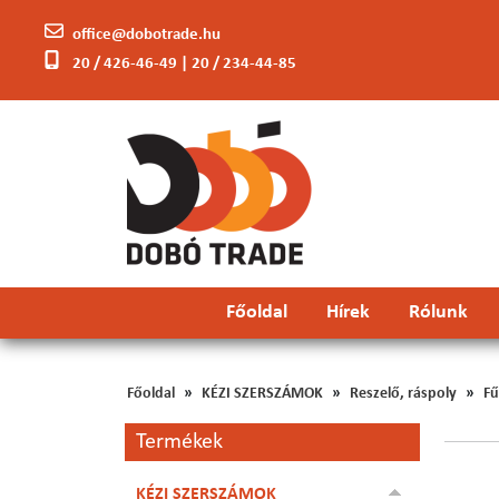
office@dobotrade.hu
20 / 426-46-49 | 20 / 234-44-85
Főoldal
Hírek
Rólunk
Főoldal
KÉZI SZERSZÁMOK
Reszelő, ráspoly
Fű
Termékek
KÉZI SZERSZÁMOK