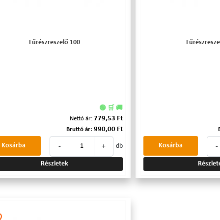
Fűrészreszelő 100
Fűrészresze
🟢 🛒 🚚
779,53 Ft
Nettó ár:
990,00 Ft
Bruttó ár:
-
+
-
Kosárba
Kosárba
db
Részletek
Részlet