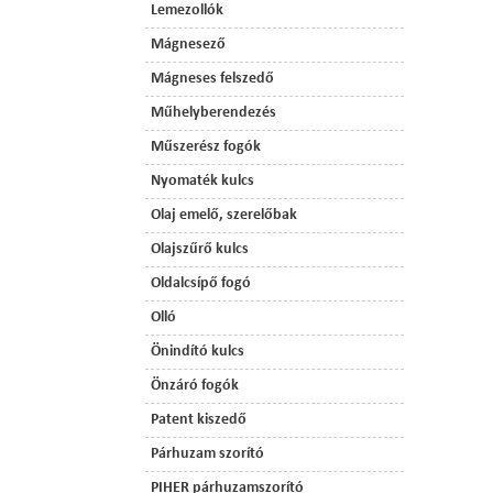
Lemezollók
Mágnesező
Mágneses felszedő
Műhelyberendezés
Műszerész fogók
Nyomaték kulcs
Olaj emelő, szerelőbak
Olajszűrő kulcs
Oldalcsípő fogó
Olló
Önindító kulcs
Önzáró fogók
Patent kiszedő
Párhuzam szorító
PIHER párhuzamszorító