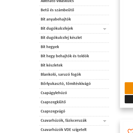
Állítható villáskulcs
Betű és számbeütő
Bit anyabehajtók
Bit dugókulcsfejek
Bit dugókulcsfej készlet
Bit hegyek
Bit hegy behajtók és toldók
Bit készletek
Blankoló, saruzó fogók
Bőrlyukasztó, tömítéskivágó
Csapágylehúzó
Csapszegkiütő
Csapszegvágó
Csavarhúzók, fázisceruzák
Csavarhúzók VDE szigetelt