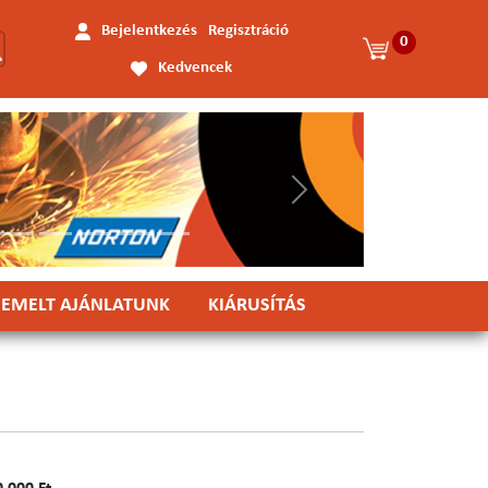
Bejelentkezés
Regisztráció
0
Kedvencek
Következő
IEMELT AJÁNLATUNK
KIÁRUSÍTÁS