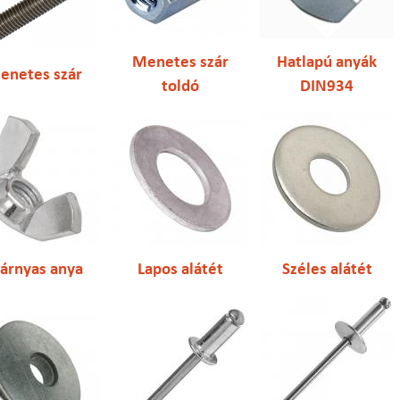
Menetes szár
Hatlapú anyák
enetes szár
toldó
DIN934
zárnyas anya
Lapos alátét
Széles alátét