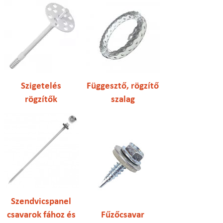
Szigetelés
Függesztő, rögzítő
rögzítők
szalag
Szendvicspanel
csavarok fához és
Fűzőcsavar