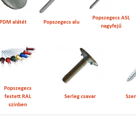
Popszegecs ASL
PDM alátét
Popszegecs alu
nagyfejű
Popszegecs
festett RAL
Serleg csavar
Sze
színben