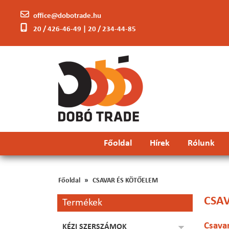
office@dobotrade.hu
20 / 426-46-49 | 20 / 234-44-85
Főoldal
Hírek
Rólunk
Főoldal
CSAVAR ÉS KÖTŐELEM
CSA
Termékek
Csava
KÉZI SZERSZÁMOK