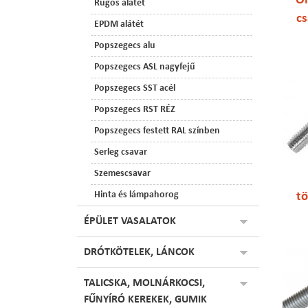
Ön
Rugós alátét
cs
EPDM alátét
Popszegecs alu
Popszegecs ASL nagyfejű
Popszegecs SST acél
Popszegecs RST RÉZ
Popszegecs festett RAL színben
Serleg csavar
Szemescsavar
t
Hinta és lámpahorog
ÉPÜLET VASALATOK
DRÓTKÖTELEK, LÁNCOK
TALICSKA, MOLNÁRKOCSI,
FŰNYÍRÓ KEREKEK, GUMIK