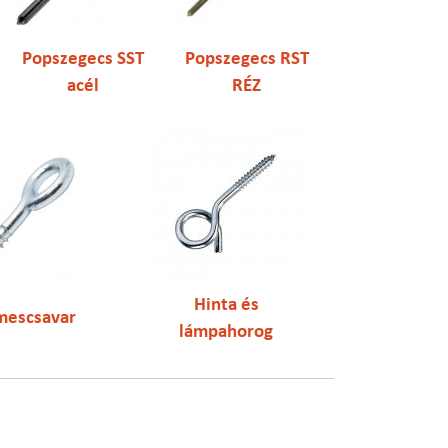
Popszegecs SST
Popszegecs RST
acél
RÉZ
Hinta és
mescsavar
lámpahorog