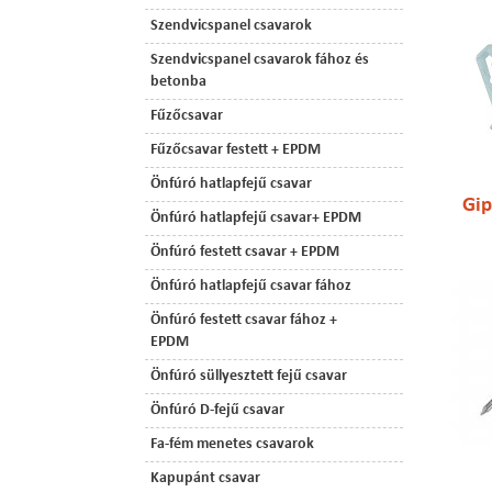
Szendvicspanel csavarok
Szendvicspanel csavarok fához és
betonba
Fűzőcsavar
Fűzőcsavar festett + EPDM
Önfúró hatlapfejű csavar
Gip
Önfúró hatlapfejű csavar+ EPDM
Önfúró festett csavar + EPDM
Önfúró hatlapfejű csavar fához
Önfúró festett csavar fához +
EPDM
Önfúró süllyesztett fejű csavar
Önfúró D-fejű csavar
Fa-fém menetes csavarok
Kapupánt csavar