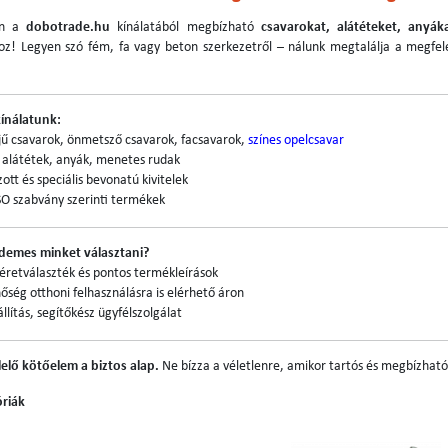
on a
dobotrade.hu
kínálatából megbízható
csavarokat, alátéteket, anyák
oz! Legyen szó fém, fa vagy beton szerkezetről – nálunk megtalálja a megfel
ínálatunk:
jű csavarok, önmetsző csavarok, facsavarok,
színes opelcsavar
 alátétek, anyák, menetes rudak
ott és speciális bevonatú kivitelek
SO szabvány szerinti termékek
rdemes minket választani?
éretválaszték és pontos termékleírások
nőség otthoni felhasználásra is elérhető áron
llítás, segítőkész ügyfélszolgálat
elő kötőelem a biztos alap.
Ne bízza a véletlenre, amikor tartós és megbízható
óriák