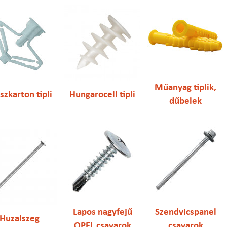
Műanyag tiplik,
szkarton tipli
Hungarocell tipli
dűbelek
Lapos nagyfejű
Szendvicspanel
Huzalszeg
OPEL csavarok
csavarok