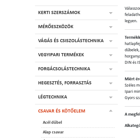
Válassz
KERTI SZERSZÁMOK
feladath
legyen.
MÉRŐESZKÖZÖK
Termékk
VÁGÁS ÉS CSISZOLÁSTECHNIKA
hatlapfe
dűbelek,
VEGYIPARI TERMÉKEK
horganyz
DIN és I
FORGÁCSOLÁSTECHNIKA
Miért é
HEGESZTÉS, FORRASZTÁS
Széles m
Ipari mi
LÉGTECHNIKA
Gyors szá
CSAVAR ÉS KÖTŐELEM
A megfel
Acél dűbel
Alkateg
Alap csavar