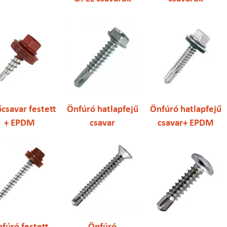
csavar festett
Önfúró hatlapfejű
Önfúró hatlapfejű
+ EPDM
csavar
csavar+ EPDM