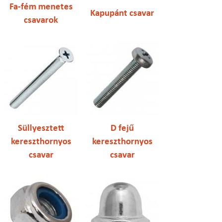
Fa-fém menetes
Kapupánt csavar
csavarok
Süllyesztett
D fejű
kereszthornyos
kereszthornyos
csavar
csavar