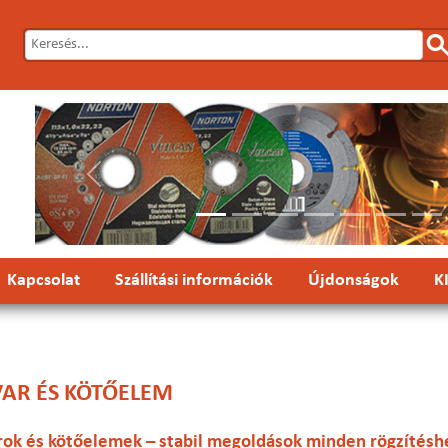
Előző
Kapcsolat
Szállítási információk
Újdonságok
K
VAR ÉS KÖTŐELEM
rok és kötőelemek – stabil megoldások minden rögzítésh