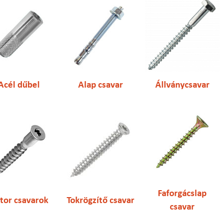
Acél dűbel
Alap csavar
Állványcsavar
Faforgácslap
tor csavarok
Tokrögzítő csavar
csavar