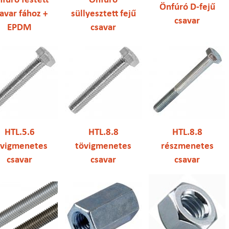
fúró festett
Önfúró
Önfúró D-fejű
avar fához +
süllyesztett fejű
csavar
EPDM
csavar
HTL.5.6
HTL.8.8
HTL.8.8
övigmenetes
tövigmenetes
részmenetes
csavar
csavar
csavar