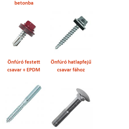
betonba
Önfúró festett
Önfúró hatlapfejű
csavar + EPDM
csavar fához