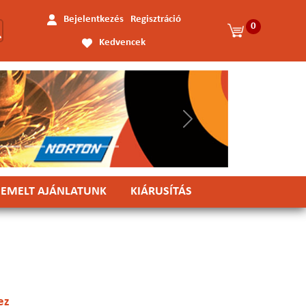
Bejelentkezés
Regisztráció
0
Kedvencek
Következő
IEMELT AJÁNLATUNK
KIÁRUSÍTÁS
ez