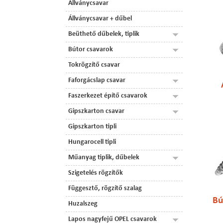
Állványcsavar
Állványcsavar + dűbel
Beüthető dűbelek, tiplik
Bútor csavarok
Tokrögzítő csavar
Faforgácslap csavar
Faszerkezet építő csavarok
Gipszkarton csavar
Gipszkarton tipli
Hungarocell tipli
Műanyag tiplik, dűbelek
Szigetelés rögzítők
Függesztő, rögzítő szalag
Bú
Huzalszeg
Lapos nagyfejű OPEL csavarok