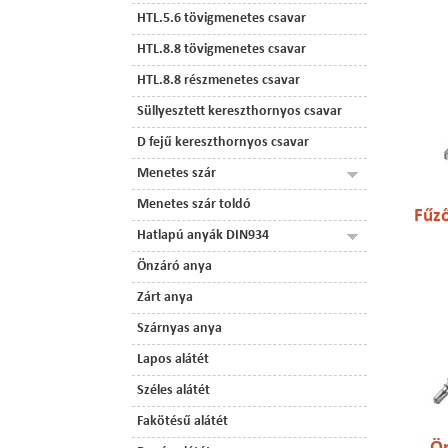
HTL.5.6 tövigmenetes csavar
HTL.8.8 tövigmenetes csavar
HTL.8.8 részmenetes csavar
Süllyesztett kereszthornyos csavar
D fejű kereszthornyos csavar
Menetes szár
Menetes szár toldó
Fűző
Hatlapú anyák DIN934
Önzáró anya
Zárt anya
Szárnyas anya
Lapos alátét
Széles alátét
Fakötésű alátét