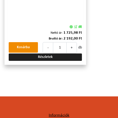
🟢 🛒 🚚
1 725,98 Ft
Nettó ár:
2 192,00 Ft
Bruttó ár:
-
+
Kosárba
db
Részletek
Információk