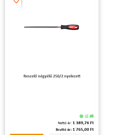
Reszelő négyélű 250/2 nyelezett
🟢 🛒 🚚
1 389,76 Ft
Nettó ár:
1 765,00 Ft
Bruttó ár: