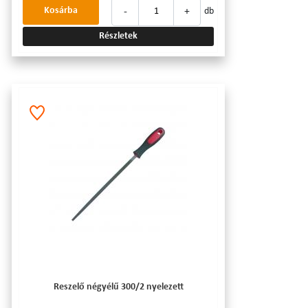
-
+
Kosárba
db
Részletek
Reszelő négyélű 300/2 nyelezett