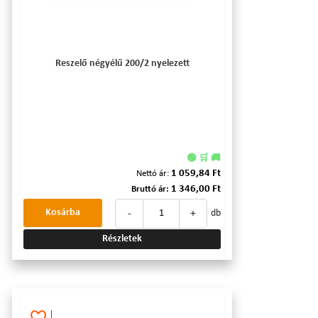
Reszelő négyélű 200/2 nyelezett
🟢 🛒 🚚
1 059,84 Ft
Nettó ár:
1 346,00 Ft
Bruttó ár:
-
+
Kosárba
db
Részletek