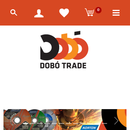
0
Előző
Követk