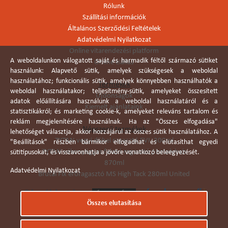
Rólunk
Szállítási információk
Általános Szerződési Feltételek
Adatvédelmi Nyilatkozat
Online vitarendezési platform
A weboldalunkon válogatott saját és harmadik féltől származó sütiket
Online elállás
használunk: Alapvető sütik, amelyek szükségesek a weboldal
használatához; funkcionális sütik, amelyek könnyebben használhatók a
Termékek
weboldal használatakor; teljesítmény-sütik, amelyeket összesített
Újdonságok
adatok előállítására használunk a weboldal használatáról és a
Kiemelt ajánlataink
statisztikákról; és marketing cookie-k, amelyeket releváns tartalom és
reklám megjelenítésére használnak. Ha az "Összes elfogadása"
Népszerű termékek
lehetőséget választja, akkor hozzájárul az összes sütik használatához. A
TYTAN vegyi dübel ragasztó EVI. 300ml
"Beállítások" részben bármikor elfogadhat és elutasíthat egyedi
TYTAN vékonyágyas falazó ragasztó pisztolyhab
sütitípusokat, és visszavonhatja a jövőre vonatkozó beleegyezését.
870ml
Adatvédelmi Nyilatkozat
Brutál Fix erőragasztó MS High Tack 280ml United
Összes elutasítása
Árukereső.hu