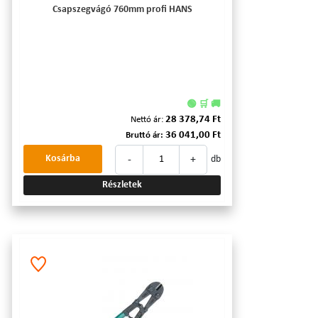
Csapszegvágó 760mm profi HANS
🟢 🛒 🚚
28 378,74 Ft
Nettó ár:
36 041,00 Ft
Bruttó ár:
-
+
Kosárba
db
Részletek