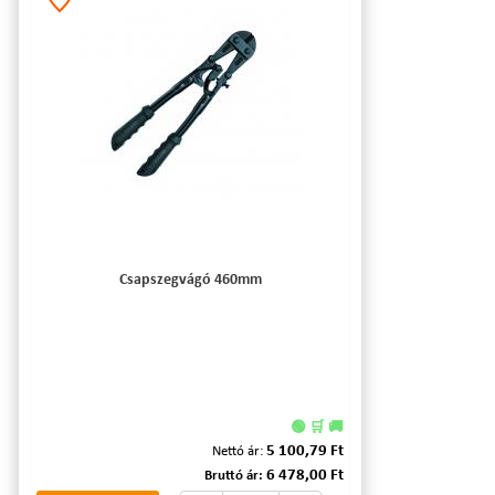
Csapszegvágó 460mm
🟢 🛒 🚚
5 100,79 Ft
Nettó ár:
6 478,00 Ft
Bruttó ár: