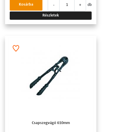
-
+
Kosárba
db
Részletek
Csapszegvágó 610mm