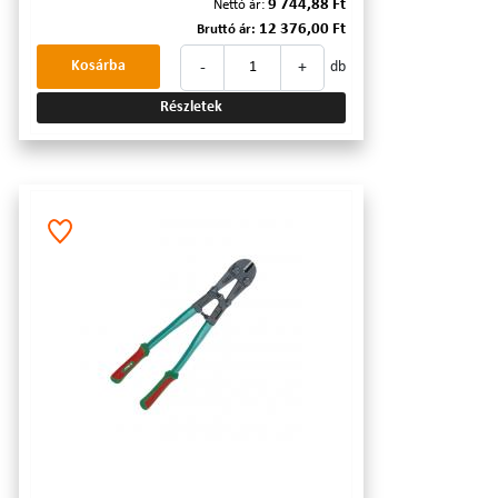
9 744,88 Ft
Nettó ár:
12 376,00 Ft
Bruttó ár:
-
+
Kosárba
db
Részletek