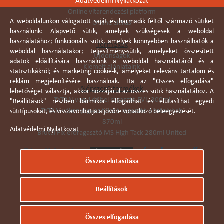
Adatvédelmi Nyilatkozat
Online vitarendezési platform
A weboldalunkon válogatott saját és harmadik féltől származó sütiket
Online elállás
használunk: Alapvető sütik, amelyek szükségesek a weboldal
használatához; funkcionális sütik, amelyek könnyebben használhatók a
Termékek
weboldal használatakor; teljesítmény-sütik, amelyeket összesített
Újdonságok
adatok előállítására használunk a weboldal használatáról és a
Kiemelt ajánlataink
statisztikákról; és marketing cookie-k, amelyeket releváns tartalom és
reklám megjelenítésére használnak. Ha az "Összes elfogadása"
Népszerű termékek
lehetőséget választja, akkor hozzájárul az összes sütik használatához. A
TYTAN vegyi dübel ragasztó EVI. 300ml
"Beállítások" részben bármikor elfogadhat és elutasíthat egyedi
TYTAN vékonyágyas falazó ragasztó pisztolyhab
sütitípusokat, és visszavonhatja a jövőre vonatkozó beleegyezését.
870ml
Adatvédelmi Nyilatkozat
Brutál Fix erőragasztó MS High Tack 280ml United
Összes elutasítása
Árukereső.hu
Beállítások
© Dobó Trade Kft 2006. Minden jog fenntartva.
Összes elfogadása
Készítette:
I.T.C. Kft.