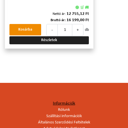
🟢 🛒 🚚
12 755,12 Ft
Nettó ár:
16 199,00 Ft
Bruttó ár:
-
+
Kosárba
db
Részletek
Információk
Rólunk
Szállítási információk
Általános Szerződési Feltételek