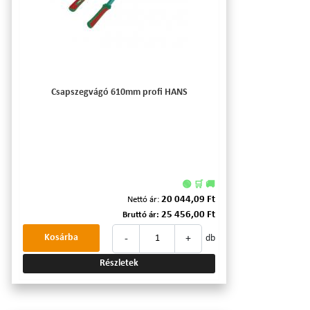
Csapszegvágó 610mm profi HANS
🟢 🛒 🚚
20 044,09 Ft
Nettó ár:
25 456,00 Ft
Bruttó ár:
-
+
Kosárba
db
Részletek