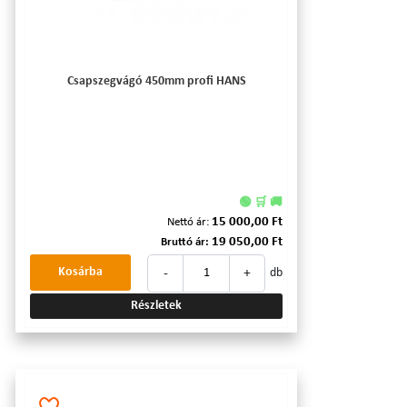
Csapszegvágó 450mm profi HANS
🟢 🛒 🚚
15 000,00 Ft
Nettó ár:
19 050,00 Ft
Bruttó ár:
-
+
Kosárba
db
Részletek