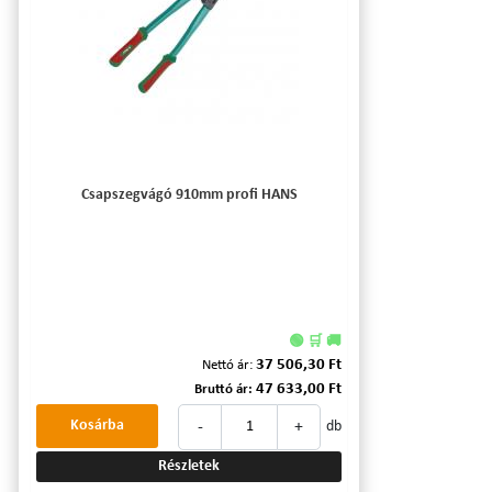
Csapszegvágó 910mm profi HANS
🟢 🛒 🚚
37 506,30 Ft
Nettó ár:
47 633,00 Ft
Bruttó ár:
-
+
Kosárba
db
Részletek