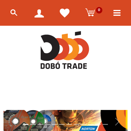
0
Előző
Követk