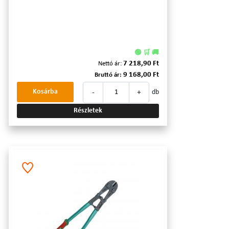
🟢 🛒 🚚
7 218,90 Ft
Nettó ár:
9 168,00 Ft
Bruttó ár:
-
+
Kosárba
db
Részletek