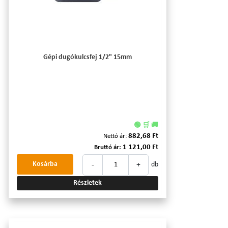
Gépi dugókulcsfej 1/2" 15mm
🟢 🛒 🚚
882,68 Ft
Nettó ár:
1 121,00 Ft
Bruttó ár:
-
+
Kosárba
db
Részletek