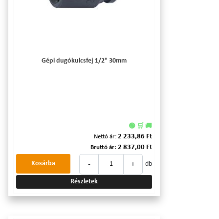
Gépi dugókulcsfej 1/2" 30mm
🟢 🛒 🚚
2 233,86 Ft
Nettó ár:
2 837,00 Ft
Bruttó ár:
-
+
Kosárba
db
Részletek