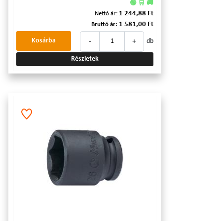
🟢 🛒 🚚
1 244,88 Ft
Nettó ár:
1 581,00 Ft
Bruttó ár:
-
+
Kosárba
db
Részletek