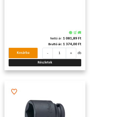
🟢 🛒 🚚
1 081,89 Ft
Nettó ár:
1 374,00 Ft
Bruttó ár:
-
+
Kosárba
db
Részletek