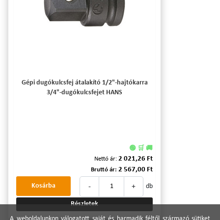
Gépi dugókulcsfej átalakító 1/2"-hajtókarra
3/4"-dugókulcsfejet HANS
🟢 🛒 🚚
2 021,26 Ft
Nettó ár:
2 567,00 Ft
Bruttó ár:
-
+
Kosárba
db
Részletek
A weboldalunkon válogatott saját és harmadik féltől származó sütiket