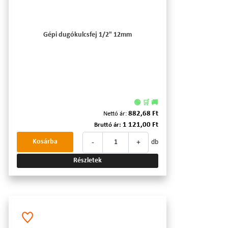
Gépi dugókulcsfej 1/2" 12mm
🟢 🛒 🚚
882,68 Ft
Nettó ár:
1 121,00 Ft
Bruttó ár:
-
+
Kosárba
db
Részletek