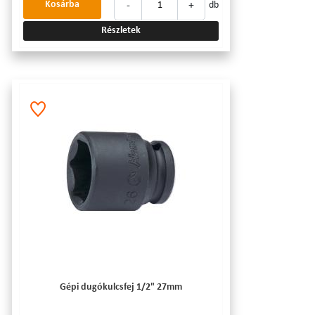
-
+
Kosárba
db
Részletek
Gépi dugókulcsfej 1/2" 27mm