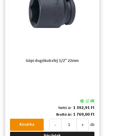
Gépi dugókulcsfej 1/2" 22mm
🟢 🛒 🚚
1 392,91 Ft
Nettó ár:
1 769,00 Ft
Bruttó ár:
-
+
Kosárba
db
Részletek