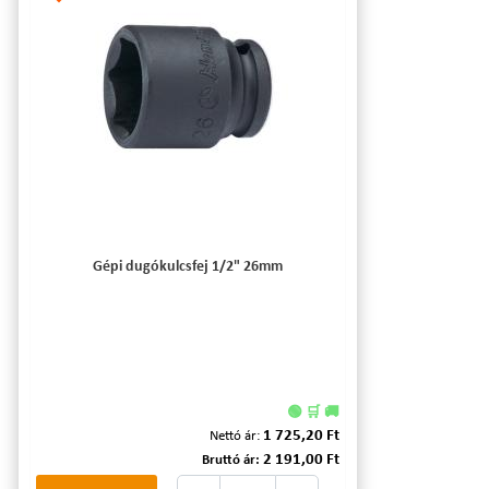
Gépi dugókulcsfej 1/2" 26mm
🟢 🛒 🚚
1 725,20 Ft
Nettó ár:
2 191,00 Ft
Bruttó ár: