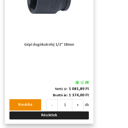
Gépi dugókulcsfej 1/2" 18mm
🟢 🛒 🚚
1 081,89 Ft
Nettó ár:
1 374,00 Ft
Bruttó ár:
-
+
Kosárba
db
Részletek