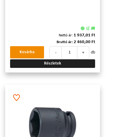
🟢 🛒 🚚
1 937,01 Ft
Nettó ár:
2 460,00 Ft
Bruttó ár:
-
+
Kosárba
db
Részletek