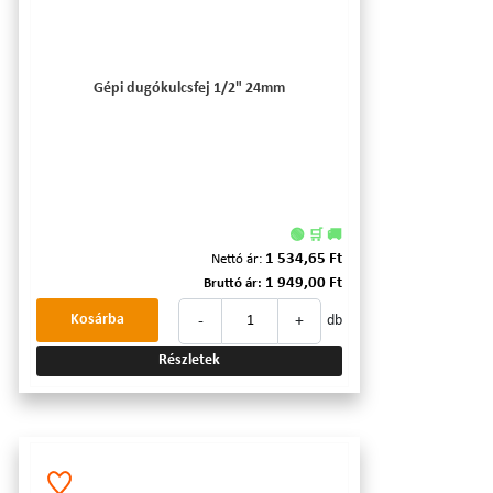
Gépi dugókulcsfej 1/2" 24mm
🟢 🛒 🚚
1 534,65 Ft
Nettó ár:
1 949,00 Ft
Bruttó ár:
-
+
Kosárba
db
Részletek