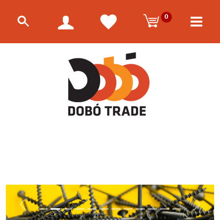
0
Előző
Követk