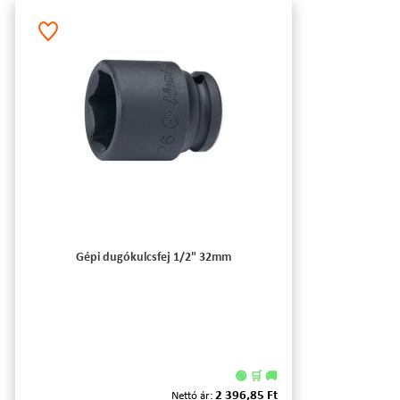
Gépi dugókulcsfej 1/2" 32mm
🟢 🛒 🚚
2 396,85 Ft
Nettó ár: