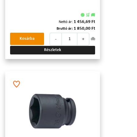
🟢 🛒 🚚
1 456,69 Ft
Nettó ár:
1 850,00 Ft
Bruttó ár:
-
+
Kosárba
db
Részletek