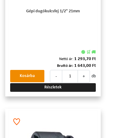
Gépi dugókulcsfej 1/2" 21mm
🟢 🛒 🚚
1 293,70 Ft
Nettó ár:
1 643,00 Ft
Bruttó ár:
-
+
Kosárba
db
Részletek