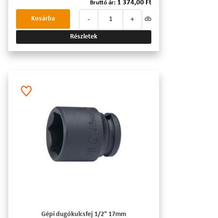
1 374,00 Ft
Bruttó ár:
-
+
Kosárba
db
Részletek
Gépi dugókulcsfej 1/2" 17mm