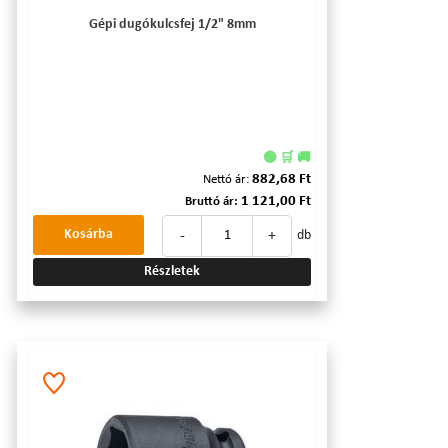
Gépi dugókulcsfej 1/2" 8mm
🟢 🛒 🚚
882,68 Ft
Nettó ár:
1 121,00 Ft
Bruttó ár:
-
+
Kosárba
db
Részletek