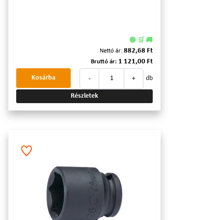
🟢 🛒 🚚
882,68 Ft
Nettó ár:
1 121,00 Ft
Bruttó ár:
-
+
Kosárba
db
Részletek