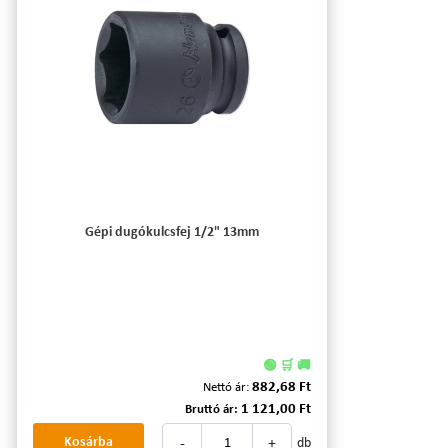
Gépi dugókulcsfej 1/2" 13mm
🟢 🛒 🚚
882,68 Ft
Nettó ár:
1 121,00 Ft
Bruttó ár:
-
+
Kosárba
db