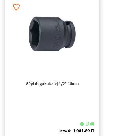
Gépi dugókulcsfej 1/2" 16mm
🟢 🛒 🚚
1 081,89 Ft
Nettó ár: