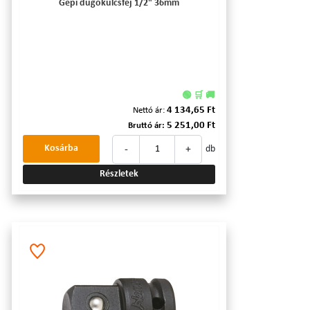
Gépi dugókulcsfej 1/2" 36mm
🟢 🛒 🚚
4 134,65 Ft
Nettó ár:
5 251,00 Ft
Bruttó ár:
-
+
Kosárba
db
Részletek