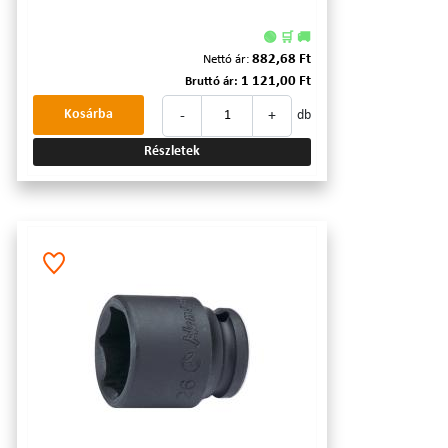
🟢 🛒 🚚
882,68 Ft
Nettó ár:
1 121,00 Ft
Bruttó ár:
-
+
Kosárba
db
Részletek