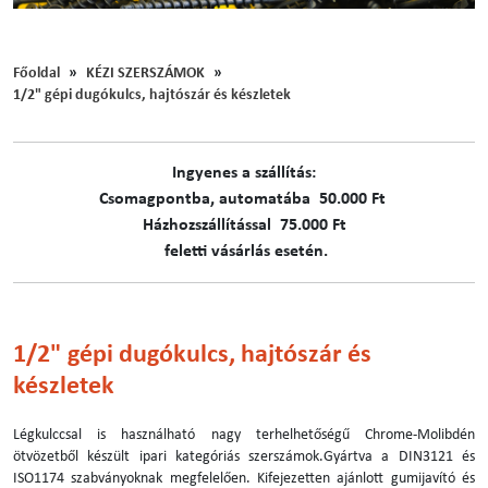
Főoldal
KÉZI SZERSZÁMOK
1/2" gépi dugókulcs, hajtószár és készletek
Ingyenes a szállítás:
C​​​somagpontba, automatába 50.000 Ft
Házhozszállítással 75.000 Ft
feletti vásárlás esetén.
1/2" gépi dugókulcs, hajtószár és
készletek
Légkulccsal is használható nagy terhelhetőségű Chrome-Molibdén
ötvözetből készült ipari kategóriás szerszámok.Gyártva a DIN3121 és
ISO1174 szabványoknak megfelelően. Kifejezetten ajánlott gumijavító és