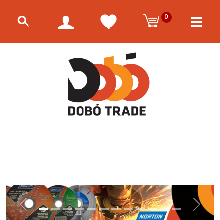
0
Előző
Követk