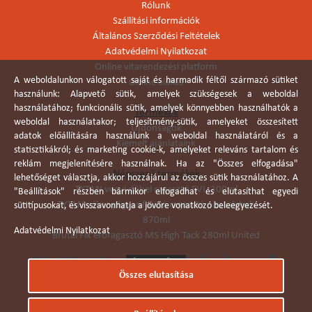
Rólunk
Szállítási információk
Általános Szerződési Feltételek
Adatvédelmi Nyilatkozat
Online vitarendezési platform
A weboldalunkon válogatott saját és harmadik féltől származó sütiket
Online elállás
használunk: Alapvető sütik, amelyek szükségesek a weboldal
használatához; funkcionális sütik, amelyek könnyebben használhatók a
Termékek
weboldal használatakor; teljesítmény-sütik, amelyeket összesített
Újdonságok
adatok előállítására használunk a weboldal használatáról és a
Kiemelt ajánlataink
statisztikákról; és marketing cookie-k, amelyeket releváns tartalom és
reklám megjelenítésére használnak. Ha az "Összes elfogadása"
Népszerű termékek
lehetőséget választja, akkor hozzájárul az összes sütik használatához. A
TYTAN vegyi dübel ragasztó EVI. 300ml
"Beállítások" részben bármikor elfogadhat és elutasíthat egyedi
TYTAN vékonyágyas falazó ragasztó pisztolyhab
sütitípusokat, és visszavonhatja a jövőre vonatkozó beleegyezését.
870ml
Adatvédelmi Nyilatkozat
Brutál Fix erőragasztó MS High Tack 280ml United
Összes elutasítása
Árukereső.hu