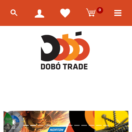
0
Előző
Követk