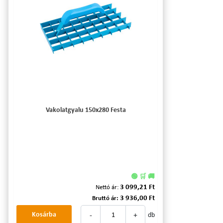
Vakolatgyalu 150x280 Festa
🟢 🛒 🚚
3 099,21 Ft
Nettó ár:
3 936,00 Ft
Bruttó ár:
-
+
Kosárba
db