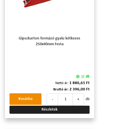
Gipszkarton formázó gyalu kétkezes
250x40mm Festa
🟢 🛒 🚚
1 886,61 Ft
Nettó ár:
2 396,00 Ft
Bruttó ár:
-
+
Kosárba
db
Részletek