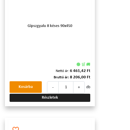
Gipszgyalu 8 késes 90x450
🟢 🛒 🚚
6 461,42 Ft
Nettó ár:
8 206,00 Ft
Bruttó ár:
-
+
Kosárba
db
Részletek