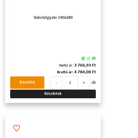
Vakolatgyalu 140x280
🟢 🛒 🚚
3 766,93 Ft
Nettó ár:
4 784,00 Ft
Bruttó ár:
-
+
Kosárba
db
Részletek