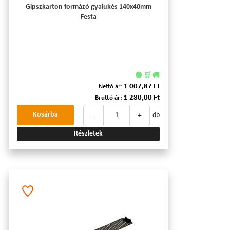
Gipszkarton formázó gyalukés 140x40mm
Festa
🟢 🛒 🚚
1 007,87 Ft
Nettó ár:
1 280,00 Ft
Bruttó ár:
-
+
Kosárba
db
Részletek