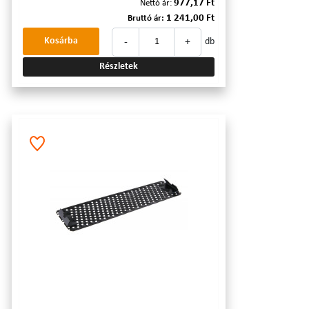
977,17 Ft
Nettó ár:
1 241,00 Ft
Bruttó ár:
-
+
Kosárba
db
Részletek