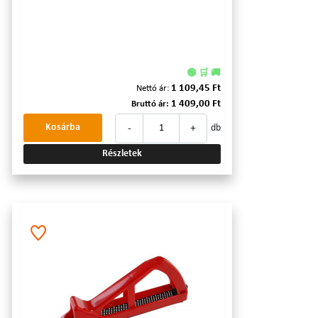
🟢 🛒 🚚
1 109,45 Ft
Nettó ár:
1 409,00 Ft
Bruttó ár:
-
+
Kosárba
db
Részletek