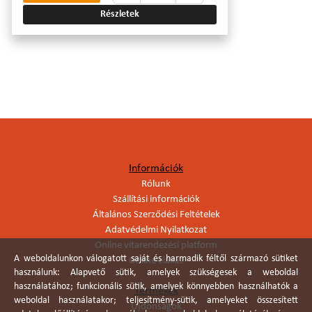
Részletek
Információk
Rólunk
Szállítási információk
Általános Szerződési Feltételek
Adatvédelmi Nyilatkozat
Online vitarendezési platform
A weboldalunkon válogatott saját és harmadik féltől származó sütiket
Online elállás
használunk: Alapvető sütik, amelyek szükségesek a weboldal
használatához; funkcionális sütik, amelyek könnyebben használhatók a
Termékek
weboldal használatakor; teljesítmény-sütik, amelyeket összesített
Újdonságok