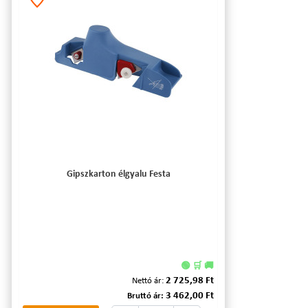
Gipszkarton élgyalu Festa
🟢 🛒 🚚
2 725,98 Ft
Nettó ár:
3 462,00 Ft
Bruttó ár: