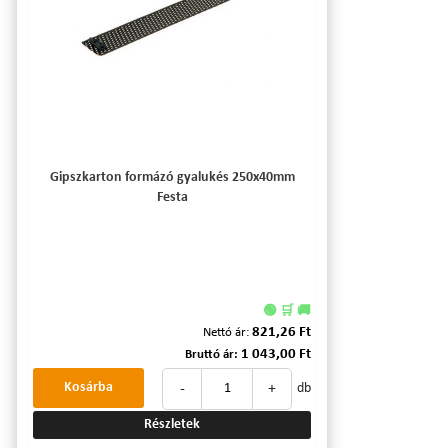
Gipszkarton formázó gyalukés 250x40mm
Festa
🟢 🛒 🚚
821,26 Ft
Nettó ár:
1 043,00 Ft
Bruttó ár:
-
+
Kosárba
db
Részletek