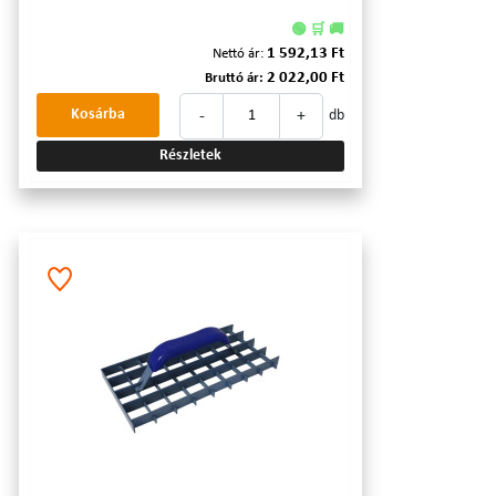
🟢 🛒 🚚
1 592,13 Ft
Nettó ár:
2 022,00 Ft
Bruttó ár:
-
+
Kosárba
db
Részletek