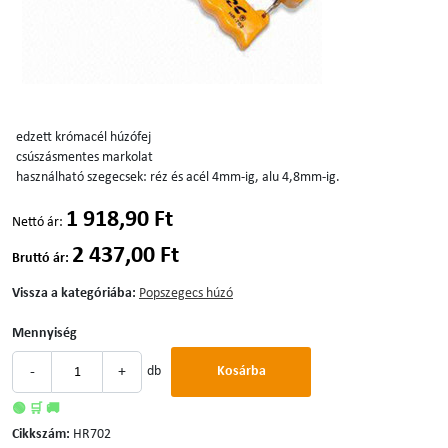
edzett krómacél húzófej
csúszásmentes markolat
használható szegecsek: réz és acél 4mm-ig, alu 4,8mm-ig.
1 918,90 Ft
Nettó ár:
2 437,00 Ft
Bruttó ár:
Vissza a kategóriába:
Popszegecs húzó
Mennyiség
-
+
db
Kosárba
🟢 🛒 🚚
Cikkszám:
HR702