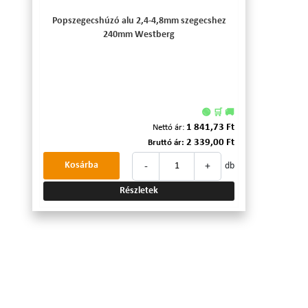
Popszegecshúzó alu 2,4-4,8mm szegecshez
240mm Westberg
🟢 🛒 🚚
1 841,73 Ft
Nettó ár:
2 339,00 Ft
Bruttó ár:
-
+
Kosárba
db
Részletek