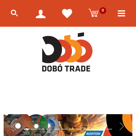
0
Előző
Követk