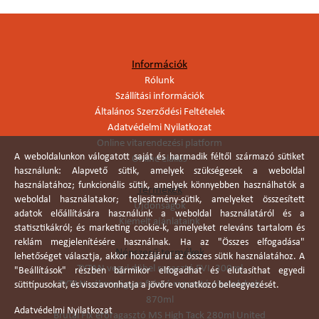
Információk
Rólunk
Szállítási információk
Általános Szerződési Feltételek
Adatvédelmi Nyilatkozat
Online vitarendezési platform
A weboldalunkon válogatott saját és harmadik féltől származó sütiket
Online elállás
használunk: Alapvető sütik, amelyek szükségesek a weboldal
használatához; funkcionális sütik, amelyek könnyebben használhatók a
Termékek
weboldal használatakor; teljesítmény-sütik, amelyeket összesített
Újdonságok
adatok előállítására használunk a weboldal használatáról és a
Kiemelt ajánlataink
statisztikákról; és marketing cookie-k, amelyeket releváns tartalom és
reklám megjelenítésére használnak. Ha az "Összes elfogadása"
Népszerű termékek
lehetőséget választja, akkor hozzájárul az összes sütik használatához. A
TYTAN vegyi dübel ragasztó EVI. 300ml
"Beállítások" részben bármikor elfogadhat és elutasíthat egyedi
TYTAN vékonyágyas falazó ragasztó pisztolyhab
sütitípusokat, és visszavonhatja a jövőre vonatkozó beleegyezését.
870ml
Adatvédelmi Nyilatkozat
Brutál Fix erőragasztó MS High Tack 280ml United