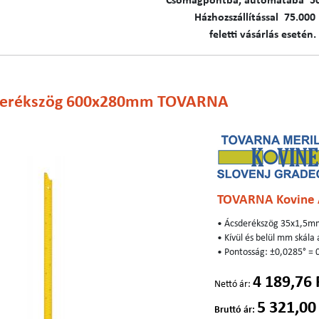
C​​​somagpontba, automatába 5
Házhozszállítással 75.000 
feletti vásárlás esetén.
derékszög 600x280mm TOVARNA
TOVARNA Kovine 
• Ácsderékszög 35x1,5mm
• Kívül és belül mm skála
• Pontosság: ±0,0285° 
4 189,76 
Nettó ár:
5 321,00
Bruttó ár: