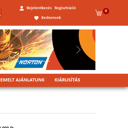
Bejelentkezés
Regisztráció
0
Kedvencek
Következő
IEMELT AJÁNLATUNK
KIÁRUSÍTÁS