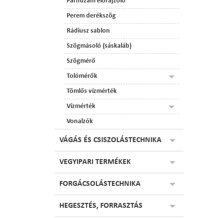
Párhuzam előrajzoló
Perem derékszög
Rádiusz sablon
Szögmásoló (sáskaláb)
Szögmérő
Tolómérők
Tömlős vízmérték
Vízmérték
Vonalzók
VÁGÁS ÉS CSISZOLÁSTECHNIKA
VEGYIPARI TERMÉKEK
FORGÁCSOLÁSTECHNIKA
HEGESZTÉS, FORRASZTÁS