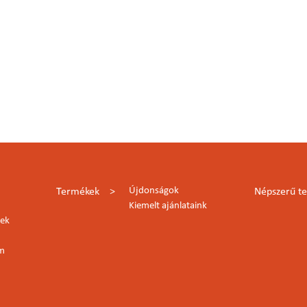
Újdonságok
Termékek
Népszerű t
Kiemelt ajánlataink
lek
rm