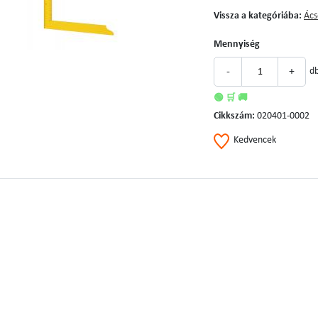
Vissza a kategóriába:
Ács
Mennyiség
-
+
d
🟢 🛒 🚚
Cikkszám:
020401-0002
Kedvencek