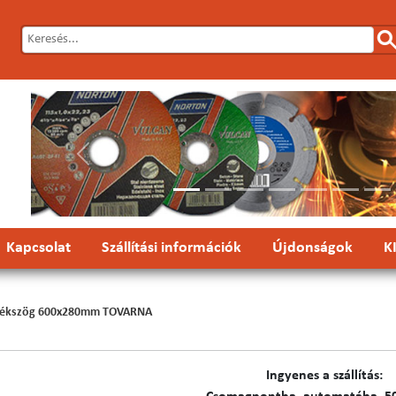
Előző
Kapcsolat
Szállítási információk
Újdonságok
K
rékszög 600x280mm TOVARNA
Ingyenes a szállítás: