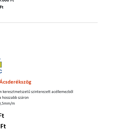
0.000 Ft
Ft
Ácsderékszög
 keresztmetszetű szinterezett acéllemezből
 a hosszabb száron
= 0,5mm/m
Ft
 Ft