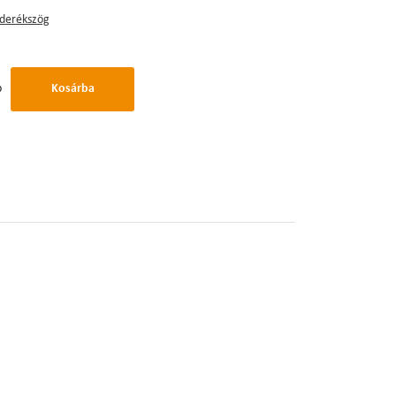
derékszög
b
Kosárba