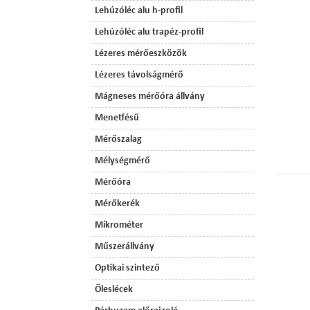
Lehúzóléc alu h-profil
Lehúzóléc alu trapéz-profil
Lézeres mérőeszközök
Lézeres távolságmérő
Mágneses mérőóra állvány
Menetfésű
Mérőszalag
Mélységmérő
Mérőóra
Mérőkerék
Mikrométer
Műszerállvány
Optikai szintező
Öleslécek