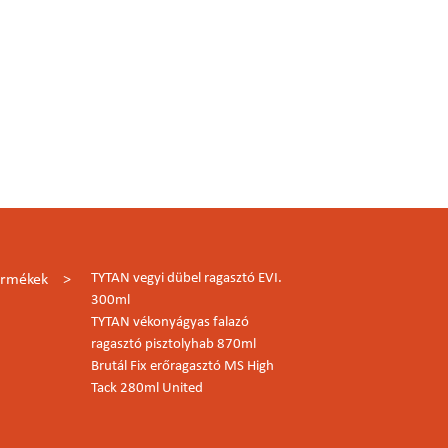
TYTAN vegyi dübel ragasztó EVI.
ermékek
300ml
TYTAN vékonyágyas falazó
ragasztó pisztolyhab 870ml
Brutál Fix erőragasztó MS High
Tack 280ml United