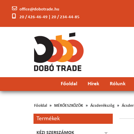
office@dobotrade.hu
20 / 426-46-49 | 20 / 234-44-85
Főoldal
Hírek
Rólunk
Főoldal
MÉRŐESZKÖZÖK
Ácsderékszög
Ácsde
Termékek
KÉZI SZERSZÁMOK