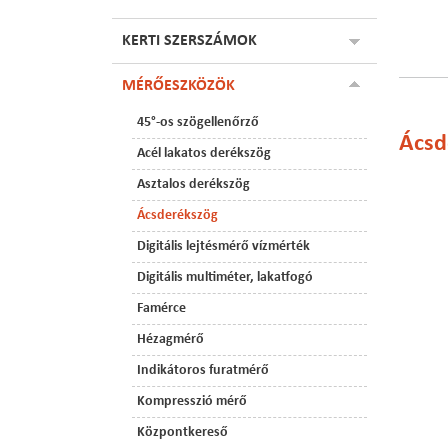
KERTI SZERSZÁMOK
MÉRŐESZKÖZÖK
45°-os szögellenőrző
Ács
Acél lakatos derékszög
Asztalos derékszög
Ácsderékszög
Digitális lejtésmérő vízmérték
Digitális multiméter, lakatfogó
Famérce
Hézagmérő
Indikátoros furatmérő
Kompresszió mérő
Központkereső