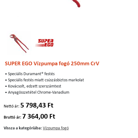
SUPER EGO Vízpumpa fogó 250mm CrV
• Speciális Duramant® festés
• Speciális festés miatt csúszásbiztos markolat
• Kovácsolt, edzett szerszámtest
• Anyagösszetétel Chrome-Vanadium
5 798,43 Ft
Nettó ár:
7 364,00 Ft
Bruttó ár:
Vissza a kategóriába:
Vízpumpa fogó