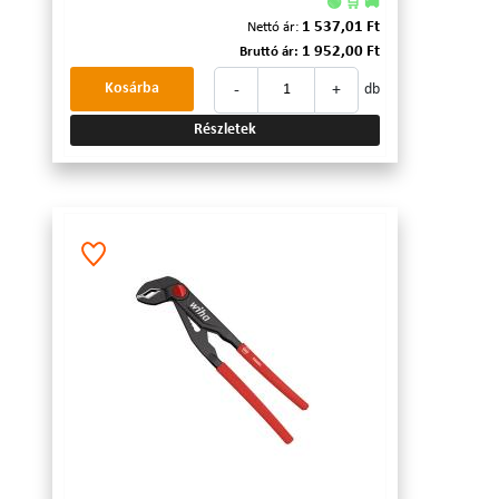
🟢 🛒 🚚
1 537,01 Ft
Nettó ár:
1 952,00 Ft
Bruttó ár:
-
+
Kosárba
db
Részletek