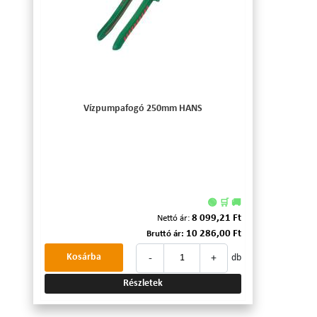
Vízpumpafogó 250mm HANS
🟢 🛒 🚚
8 099,21 Ft
Nettó ár:
10 286,00 Ft
Bruttó ár:
-
+
Kosárba
db
Részletek