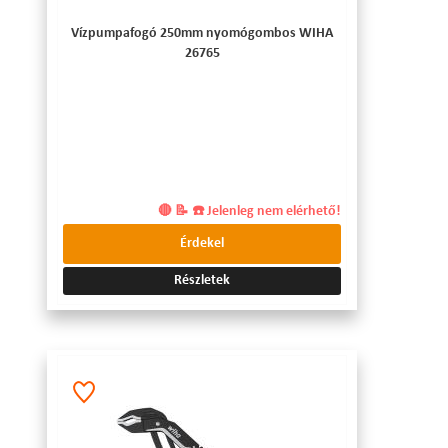
Vízpumpafogó 250mm nyomógombos WIHA
26765
🔴 📝 ☎️ Jelenleg nem elérhető!
Érdekel
Részletek