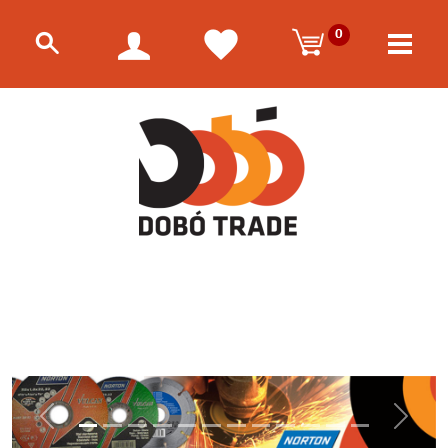
0
Előző
Követk