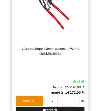
Vízpumpafogó 250mm automata WIHA
QuickFix 39091
🟢 🛒 🚚
11 237,80 Ft
Nettó ár:
14 272,00 Ft
Bruttó ár:
-
+
Kosárba
db
Részletek