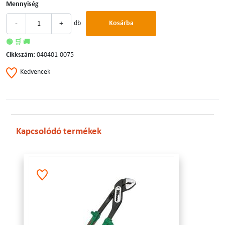
Mennyiség
-
+
db
Kosárba
🟢 🛒 🚚
Cikkszám:
040401-0075
Kedvencek
Kapcsolódó termékek