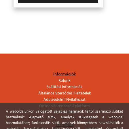
Információk
Rólunk
Szállítási információk
Általános Szerződési Feltételek
Adatvédelmi Nyilatkozat
Online vitarendezési platform
A weboldalunkon válogatott saját és harmadik féltől származó sütiket
Online elállás
használunk: Alapvető sütik, amelyek szükségesek a weboldal
használatához; funkcionális sütik, amelyek könnyebben használhatók a
Termékek
weboldal használatakor; teljesítmény-sütik, amelyeket összesített