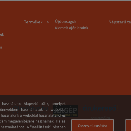
Újdonságok
Termékek
Népszerű t
Kiemelt ajánlataink
lek
rm
 használunk: Alapvető sütik, amelyek
 könnyebben használhatók a weboldal
a használunk a weboldal használatáról és
Árukereső.hu
eklám megjelenítésére használnak. Ha az
Összes elutasítása
k használatához. A "Beállítások" részben