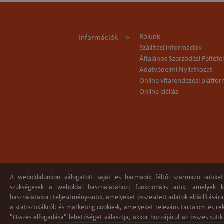
Rólunk
Információk
Szállítási információk
Általános Szerződési Feltéte
Adatvédelmi Nyilatkozat
Online vitarendezési platfo
Online elállás
A weboldalunkon válogatott saját és harmadik féltől származó sütiket
szükségesek a weboldal használatához; funkcionális sütik, amelyek
használatakor; teljesítmény-sütik, amelyeket összesített adatok előállításár
a statisztikákról; és marketing cookie-k, amelyeket releváns tartalom és r
"Összes elfogadása" lehetőséget választja, akkor hozzájárul az összes süti