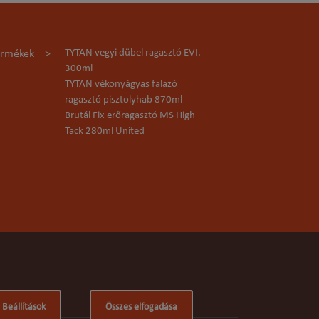
TYTAN vegyi dübel ragasztó EVI.
ermékek
300ml
TYTAN vékonyágyas falazó
ragasztó pisztolyhab 870ml
Brutál Fix erőragasztó MS High
Tack 280ml United
Beállítások
Összes elfogadása