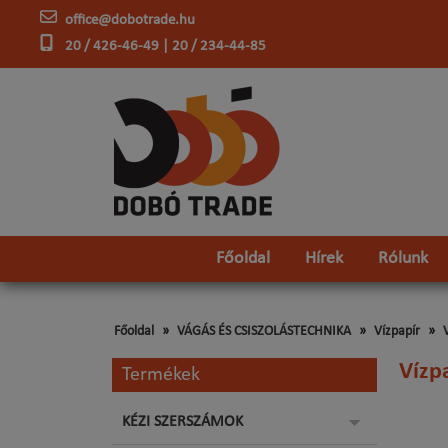
office@dobotrade.hu
20 / 426-46-49 | 20 / 234-44-85
Főoldal
Hírek
Rólunk
Főoldal
VÁGÁS ÉS CSISZOLÁSTECHNIKA
Vízpapír
Vízp
Termékek
KÉZI SZERSZÁMOK