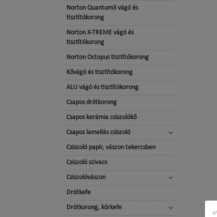
Norton Quantum3 vágó és
tisztítókorong
Norton X-TREME vágó és
tisztítókorong
Norton Octopus tisztítókorong
Kővágó és tisztítókorong
ALU vágó és tisztítókorong
Csapos drótkorong
Csapos kerámia csiszolókő
Csapos lamellás csiszoló
Csiszoló papír, vászon tekercsben
Csiszoló szivacs
Csiszolóvászon
Drótkefe
Drótkorong, körkefe
✅