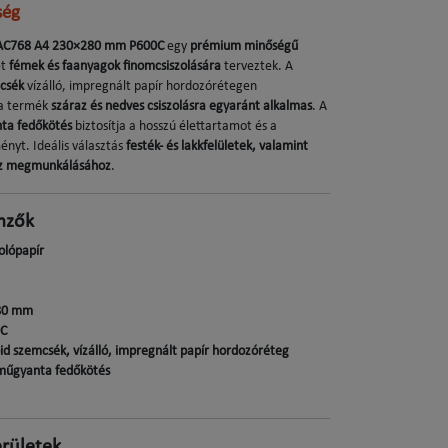
ség
 AC768 A4 230×280 mm P600C
egy
prémium minőségű
et
fémek és faanyagok finomcsiszolására
terveztek. A
mcsék
vízálló, impregnált papír hordozórétegen
 a termék
száraz és nedves csiszolásra egyaránt alkalmas
. A
nta fedőkötés
biztosítja a hosszú élettartamot és a
ényt. Ideális választás
festék- és lakkfelületek, valamint
íz megmunkálásához
.
mzők
zolópapír
280 mm
C
bid szemcsék, vízálló, impregnált papír hordozóréteg
s műgyanta fedőkötés
erületek