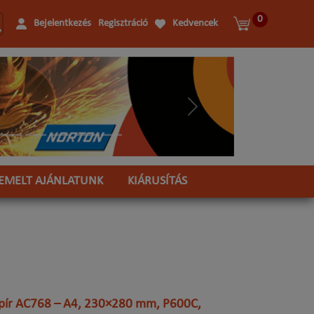
0
Bejelentkezés
Regisztráció
Kedvencek
Következő
IEMELT AJÁNLATUNK
KIÁRUSÍTÁS
pír AC768 – A4, 230×280 mm, P600C,