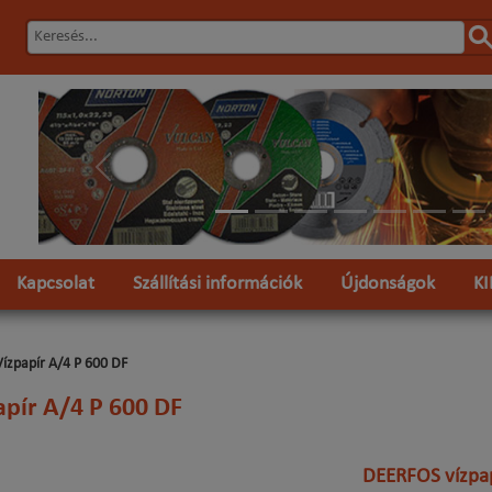
Előző
Kapcsolat
Szállítási információk
Újdonságok
K
Vízpapír A/4 P 600 DF
apír A/4 P 600 DF
DEERFOS vízpa