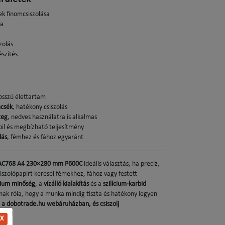
tek finomcsiszolása
sa
zolás
észítés
hosszú élettartam
mcsék
, hatékony csiszolás
teg
, nedves használatra is alkalmas
abil és megbízható teljesítmény
lás
, fémhez és fához egyaránt
 AC768 A4 230×280 mm P600C
ideális választás, ha precíz,
siszolópapírt keresel fémekhez, fához vagy festett
ium minőség
, a
vízálló kialakítás
és a
szilícium-karbid
k róla, hogy a munka mindig tiszta és hatékony legyen
a dobotrade.hu webáruházban, és csiszolj
lkül!
X