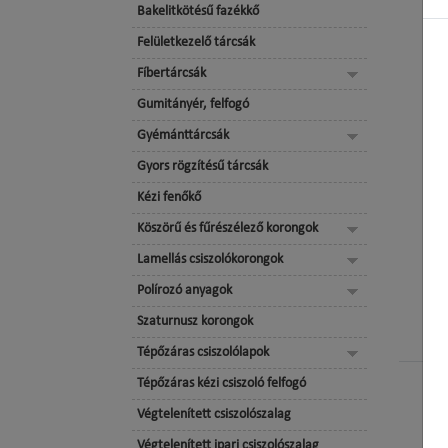
Bakelitkötésű fazékkő
Felületkezelő tárcsák
Fíbertárcsák
Gumitányér, felfogó
Gyémánttárcsák
Gyors rögzítésű tárcsák
Kézi fenőkő
Köszörű és fűrészélező korongok
Lamellás csiszolókorongok
Polírozó anyagok
Szaturnusz korongok
Tépőzáras csiszolólapok
Tépőzáras kézi csiszoló felfogó
Végtelenített csiszolószalag
Végtelenített ipari csiszolószalag