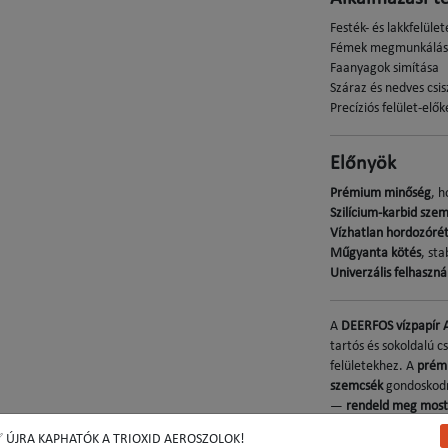
Festék- és lakkfelüle
Fémek megmunkálá
Faanyagok simítása
Száraz és nedves csis
Precíziós felület-elők
Előnyök
Prémium minőség
, 
Szilícium-karbid sze
Vízhatlan hordozóré
Műgyanta kötés
, st
Univerzális felhaszná
A
DEERFOS vízpapír
tartós és sokoldalú c
felületekhez. A
prém
szemcsék
gondoskodna
—
rendeld meg most 
kompromisszumok né
 ÚJRA KAPHATÓK A TRIOXID AEROSZOLOK!