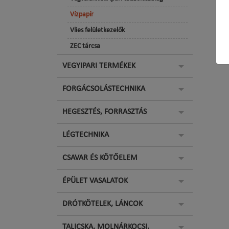
Vízpapír
Vlies felületkezelők
ZEC tárcsa
VEGYIPARI TERMÉKEK
FORGÁCSOLÁSTECHNIKA
HEGESZTÉS, FORRASZTÁS
LÉGTECHNIKA
CSAVAR ÉS KÖTŐELEM
ÉPÜLET VASALATOK
DRÓTKÖTELEK, LÁNCOK
TALICSKA, MOLNÁRKOCSI,