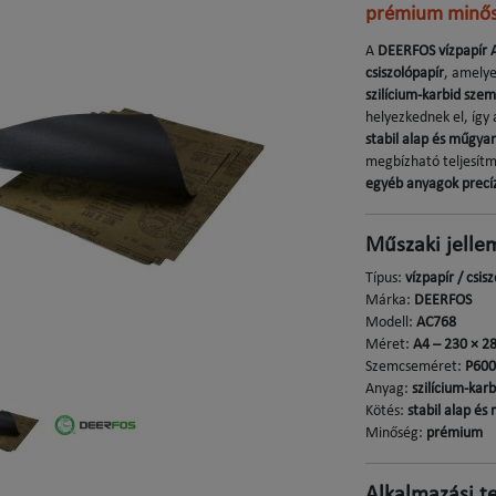
prémium minő
A
DEERFOS vízpapír
csiszolópapír
, amely
szilícium-karbid sze
helyezkednek el, így
stabil alap és műgya
megbízható teljesítm
egyéb anyagok prec
Műszaki jelle
Típus:
vízpapír / csis
Márka:
DEERFOS
Modell:
AC768
Méret:
A4 – 230 × 
Szemcseméret:
P600
Anyag:
szilícium-kar
Kötés:
stabil alap é
Minőség:
prémium
Alkalmazási t