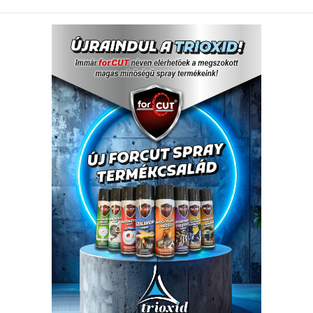
Csomagolási egység:
50 
143,31
Nettó ár:
182,00
Bruttó ár:
Vissza a kategóriába:
Mennyiség
-
+
🟢 🛒 🚚
Cikkszám:
010703-00
Kedvencek