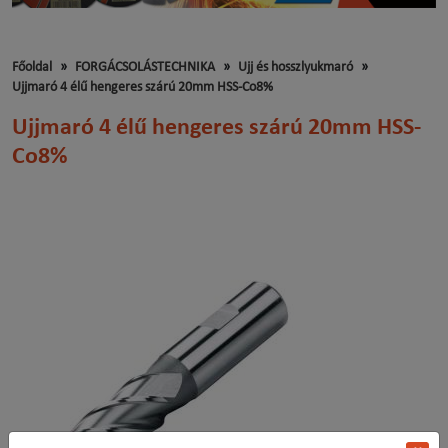
Főoldal
FORGÁCSOLÁSTECHNIKA
Ujj és hosszlyukmaró
Ujjmaró 4 élű hengeres szárú 20mm HSS-Co8%
Ujjmaró 4 élű hengeres szárú 20mm HSS-
Co8%