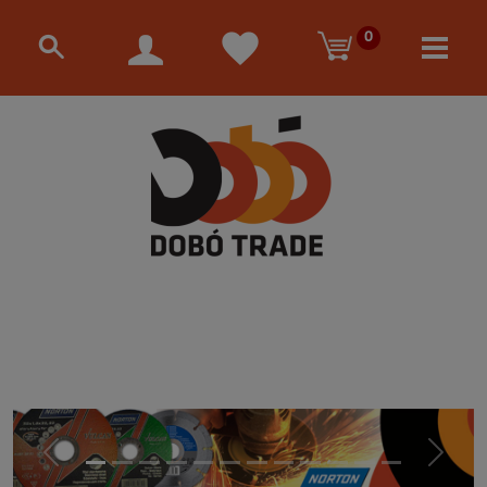
0
Előző
Követke