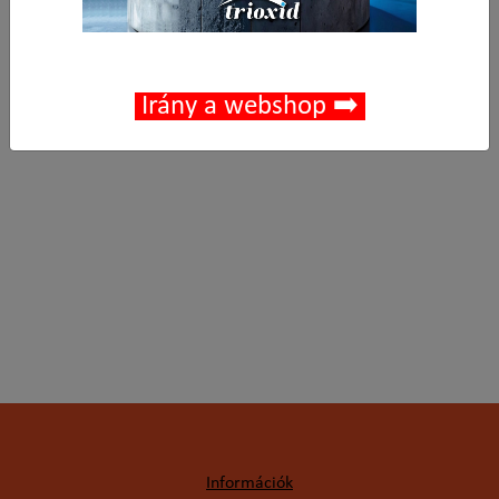
Leírás
Irány a webshop ➡️
Teljes hossz: 104 mm
Munkahossz: 38 mm
Szár átmérő: 20 mm
Információk