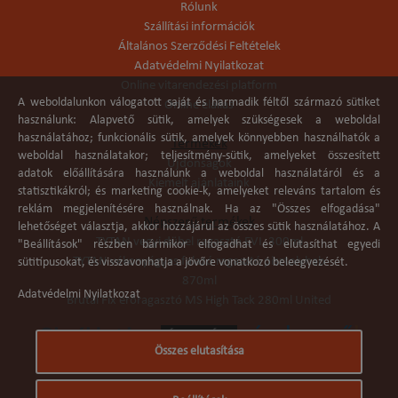
Rólunk
Szállítási információk
Általános Szerződési Feltételek
Adatvédelmi Nyilatkozat
Online vitarendezési platform
A weboldalunkon válogatott saját és harmadik féltől származó sütiket
Online elállás
használunk: Alapvető sütik, amelyek szükségesek a weboldal
használatához; funkcionális sütik, amelyek könnyebben használhatók a
Termékek
weboldal használatakor; teljesítmény-sütik, amelyeket összesített
Újdonságok
adatok előállítására használunk a weboldal használatáról és a
Kiemelt ajánlataink
statisztikákról; és marketing cookie-k, amelyeket releváns tartalom és
reklám megjelenítésére használnak. Ha az "Összes elfogadása"
Népszerű termékek
lehetőséget választja, akkor hozzájárul az összes sütik használatához. A
TYTAN vegyi dübel ragasztó EVI. 300ml
"Beállítások" részben bármikor elfogadhat és elutasíthat egyedi
TYTAN vékonyágyas falazó ragasztó pisztolyhab
sütitípusokat, és visszavonhatja a jövőre vonatkozó beleegyezését.
870ml
Adatvédelmi Nyilatkozat
Brutál Fix erőragasztó MS High Tack 280ml United
Összes elutasítása
Árukereső.hu