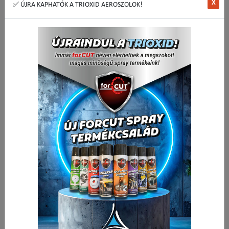
X
✅ ÚJRA KAPHATÓK A TRIOXID AEROSZOLOK!
15 047,24 Ft
Nettó ár:
19 110,00 Ft
Bruttó ár:
Vissza a kategóriába:
Ujj és hosszlyukmaró
Mennyiség
-
+
db
Kosárba
🟢 🚚 🛒
Cikkszám:
UMCO20
Kedvencek