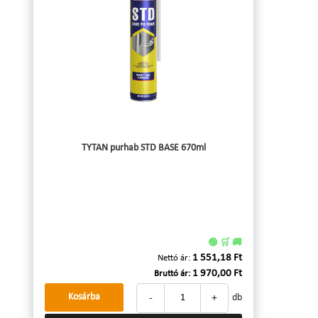
TYTAN purhab STD BASE 670ml
🟢 🛒 🚚
1 551,18 Ft
Nettó ár:
1 970,00 Ft
Bruttó ár:
-
+
Kosárba
db