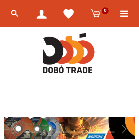
0
Előző
Követke