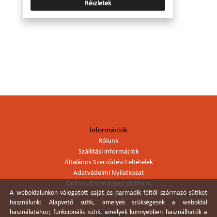
Részletek
Információk
Rólunk
Szállítási információk
Általános Szerződési Feltételek
Adatvédelmi Nyilatkozat
Online vitarendezési platform
A weboldalunkon válogatott saját és harmadik féltől származó sütiket
Online elállás
használunk: Alapvető sütik, amelyek szükségesek a weboldal
használatához; funkcionális sütik, amelyek könnyebben használhatók a
Termékek