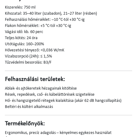
Kiszerelés: 750 ml
Kihozatal: 35–40 liter (szabadon), 21–27 liter (résben)
Felhasználási hőmérséklet: –10 °C-tól +30 °C-ig
Flakon hőmérséklet: +5 °C-tól +30 °C-ig
Vágási idő: kb. 60 perc
Teljes kötés: 24 óra
Utótágulás: 160–200%
Hővezetési tényező: <0,036 W/mK
Vízabszorpció (24h): ≤ 1,5%
Tűzvédelmi besorolás: B3/F
Felhasználási területek:
Ablak- és ajtókeretek hézagainak kitöltése
Rések, repedések, cső- és kábeláttörések szigetelése
Hő- és hangszigetelő rétegek kialakítása (akár 62 dB hangcsillapítás)
Beltéri és kültéri alkalmazás
Termékelőnyök:
Ergonomikus, precíz adagolás – kényelmes egykezes használat