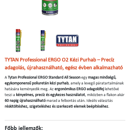
TYTAN Professional ERGO O2 Kézi Purhab – Precíz
adagolás, újrahasználható, egész évben alkalmazható
A
Tytan Professional ERGO Standard All Season
egy
magas minőségű,
egykomponensű poliuretán kézi purhab
, amely a levegő páratartalmának
hatására keményedik meg. Az
ergonómikus ERGO adagolófej
lehetővé
teszi a
kényelmes, precíz és egykezes használatot
, miközben a flakon akár
60 napig újrahasználható
marad a felbontás után. Ideális választás
réskitöltéshez, szigeteléshez és szerkezeti elemek beépítéséhez
.
Főbb jellemzők: