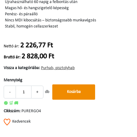
Újrahasználható 60 napig a felbontás után
Magas hő- és hangszigetelő képesség
Penész- és páraálló
Nincs MDI kibocsátás – biztonságosabb munkavégzés
Stabil, homogén cellaszerkezet
2 226,77 Ft
Nettó ár:
2 828,00 Ft
Bruttó ár:
Vissza a kategóriába:
Purhab, pisztolyhab
Mennyiség
-
+
db
Kosárba
🟢 🛒 🚚
Cikkszám:
PURERGO4
Kedvencek