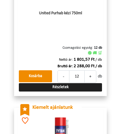
United Purhab kézi 750ml
Csomagolási egység:
12 db
🟢 🚚 🛒
1 801,57 Ft
Nettó ár:
/ db
2 288,00 Ft
Bruttó ár:
/ db
-
+
Kosárba
db
Részletek
Kiemelt ajánlatunk