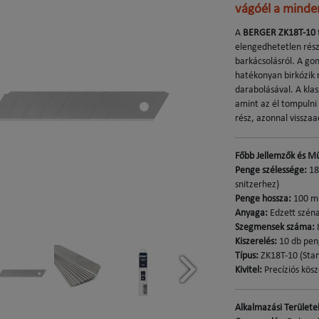
vágóél a mind
A
BERGER ZK18T-10
elengedhetetlen része
barkácsolásról. A gon
hatékonyan birkózik 
darabolásával. A kla
amint az él tompulni
rész, azonnal vissza
Főbb Jellemzők és M
Penge szélessége:
18
snitzerhez)
Penge hossza:
100 
Anyaga:
Edzett széna
Szegmensek száma:
8
Kiszerelés:
10 db pen
Típus:
ZK18T-10 (Stan
Kivitel:
Precíziós kösz
Alkalmazási Területe