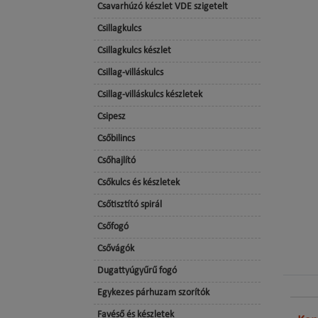
Csavarhúzó készlet VDE szigetelt
Csillagkulcs
Csillagkulcs készlet
Csillag-villáskulcs
Csillag-villáskulcs készletek
Csipesz
Csőbilincs
Csőhajlító
Csőkulcs és készletek
Csőtisztító spirál
Csőfogó
Csővágók
Dugattyúgyűrű fogó
Egykezes párhuzam szorítók
Favéső és készletek