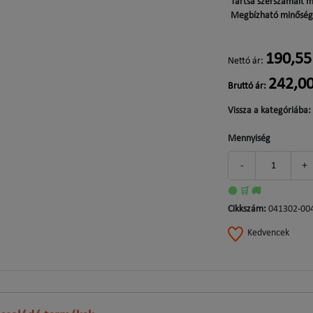
Tartsa szerszámait m
Megbízható minőség 
190,55
Nettó ár:
242,00
Bruttó ár:
Vissza a kategóriába:
Mennyiség
-
+
🟢 🛒 🚚
Cikkszám:
041302-00
Kedvencek