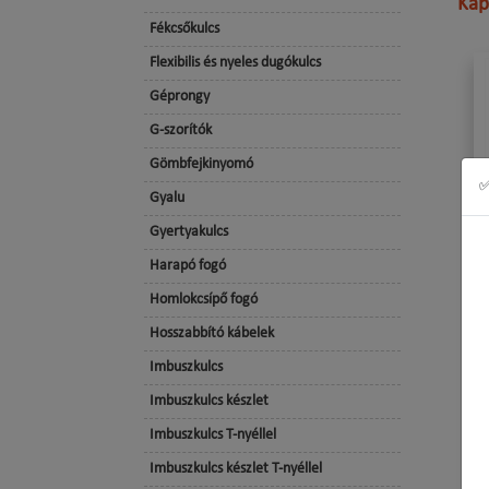
Kap
Fékcsőkulcs
Flexibilis és nyeles dugókulcs
Géprongy
G-szorítók
Gömbfejkinyomó
✅
Gyalu
Gyertyakulcs
Harapó fogó
Homlokcsípő fogó
Hosszabbító kábelek
Imbuszkulcs
Imbuszkulcs készlet
Imbuszkulcs T-nyéllel
Imbuszkulcs készlet T-nyéllel