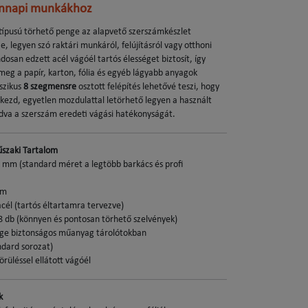
ennapi munkákhoz
típusú törhető penge az alapvető szerszámkészlet
, legyen szó raktári munkáról, felújításról vagy otthoni
dosan edzett acél vágóél tartós élességet biztosít, így
meg a papír, karton, fólia és egyéb lágyabb anyagok
sszikus
8 szegmensre
osztott felépítés lehetővé teszi, hogy
 kezd, egyetlen mozdulattal letörhető legyen a használt
adva a szerszám eredeti vágási hatékonyságát.
űszaki Tartalom
 mm (standard méret a legtöbb barkács és profi
mm
cél (tartós éltartamra tervezve)
 db (könnyen és pontosan törhető szelvények)
ge biztonságos műanyag tárolótokban
dard sorozat)
örüléssel ellátott vágóél
k