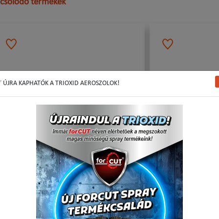
csolódó termékek
 ÚJRA KAPHATÓK A TRIOXID AEROSZOLOK!
Törhető penge 18mm JAPÁN SK5 10 db/csom.
Törhető penge 18mm
10 