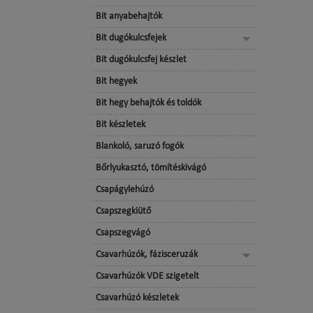
Bit anyabehajtók
Bit dugókulcsfejek
Bit dugókulcsfej készlet
Bit hegyek
Bit hegy behajtók és toldók
Bit készletek
Blankoló, saruzó fogók
Bőrlyukasztó, tömítéskivágó
Csapágylehúzó
Csapszegkiütő
Csapszegvágó
Csavarhúzók, fázisceruzák
Csavarhúzók VDE szigetelt
Csavarhúzó készletek