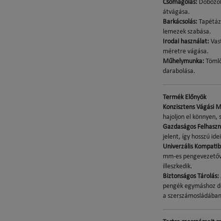
Csomagolás:
Dobozok 
átvágása.
Barkácsolás:
Tapétázá
lemezek szabása.
Irodai használat:
Vast
méretre vágása.
Műhelymunka:
Tömlő
darabolása.
Termék Előnyök
Konzisztens Vágási M
hajoljon el könnyen, 
Gazdaságos Felhaszn
jelent, így hosszú id
Univerzális Kompatibi
mm-es pengevezetőve
illeszkedik.
Biztonságos Tárolás:
pengék egymáshoz dör
a szerszámosládában