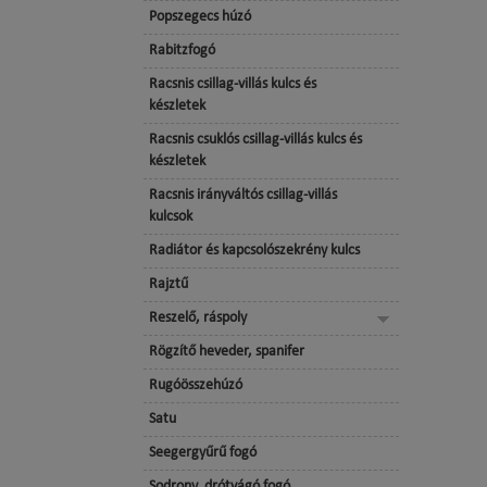
Popszegecs húzó
Rabitzfogó
Racsnis csillag-villás kulcs és
készletek
Racsnis csuklós csillag-villás kulcs és
készletek
Racsnis irányváltós csillag-villás
kulcsok
Radiátor és kapcsolószekrény kulcs
Rajztű
Reszelő, ráspoly
Rögzítő heveder, spanifer
Rugóösszehúzó
Satu
Seegergyűrű fogó
Sodrony, drótvágó fogó