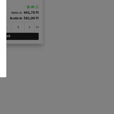
🟢 🚚 🛒
441,73 Ft
Nettó ár:
561,00 Ft
Bruttó ár:
-
+
cs
szletek