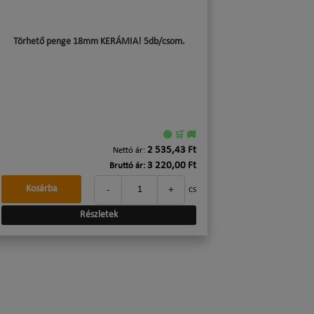
Törhető penge 18mm KERÁMIA! 5db/csom.
🟢 🛒 🚚
2 535,43 Ft
Nettó ár:
3 220,00 Ft
Bruttó ár:
-
+
Kosárba
cs
Részletek