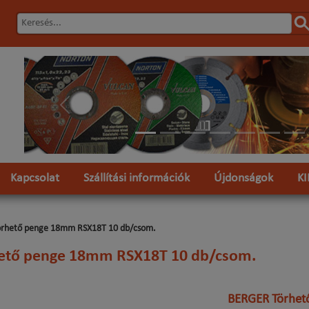
Előző
Kapcsolat
Szállítási információk
Újdonságok
K
örhető penge 18mm RSX18T 10 db/csom.
ető penge 18mm RSX18T 10 db/csom.
BERGER Törhet