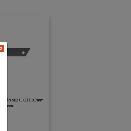
X
 JAPÁN SK2 FEKETE 0,7mm
db/csom.