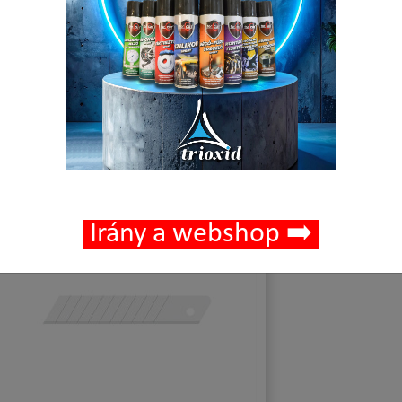
🟢 🛒 🚚
392,91 Ft
Nettó ár:
499,00 Ft
Bruttó ár:
-
+
Kosárba
Kosárba
cs
Részletek
Ré
Irány a webshop ➡️