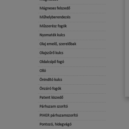
Mágneses felszedő
Műhelyberendezés
Műszerész fogók
Nyomaték kulcs
Olaj emelő, szerelőbak
Olajszűrő kulcs
Oldalcsípő fogó
Olló
Önindító kulcs
Önzáró fogók
Patent kiszedő
Párhuzam szorító
PIHER párhuzamszorító
Pontozó, hidegvágó