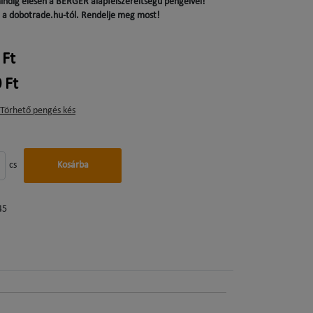
indig élesen a BERGER alapfelszereltségű pengéivel!
a dobotrade.hu-tól. Rendelje meg most!
 Ft
 Ft
Törhető pengés kés
cs
Kosárba
45