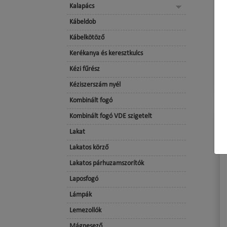
Kalapács
Kábeldob
Kábelkötöző
Kerékanya és keresztkulcs
Kézi fűrész
Kéziszerszám nyél
Kombinált fogó
Kombinált fogó VDE szigetelt
Lakat
Lakatos körző
Lakatos párhuzamszorítók
Laposfogó
Lámpák
Lemezollók
Mágnesező