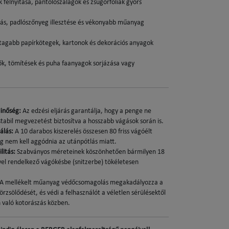
felnyitása, pántolószalagok és zsugorfóliák gyors
s, padlószőnyeg illesztése és vékonyabb műanyag
agabb papírkötegek, kartonok és dekorációs anyagok
k, tömítések és puha faanyagok sorjázása vagy
inőség:
Az edzési eljárás garantálja, hogy a penge ne
stabil megvezetést biztosítva a hosszabb vágások során is.
álás:
A 10 darabos kiszerelés összesen 80 friss vágóélt
eig nem kell aggódnia az utánpótlás miatt.
litás:
Szabványos méreteinek köszönhetően bármilyen 18
l rendelkező vágókésbe (snitzerbe) tökéletesen
A mellékelt műanyag védőcsomagolás megakadályozza a
zsölődését, és védi a felhasználót a véletlen sérülésektől
 való kotorászás közben.