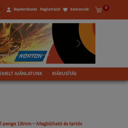
0
Bejelentkezés
Regisztráció
Kedvencek
Következő
IEMELT AJÁNLATUNK
KIÁRUSÍTÁS
ő penge 18mm – Megbízható és tartós