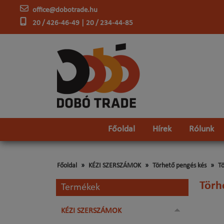
office@dobotrade.hu
20 / 426-46-49 | 20 / 234-44-85
Főoldal
Hírek
Rólunk
Főoldal
KÉZI SZERSZÁMOK
Törhető pengés kés
T
Törh
Termékek
KÉZI SZERSZÁMOK