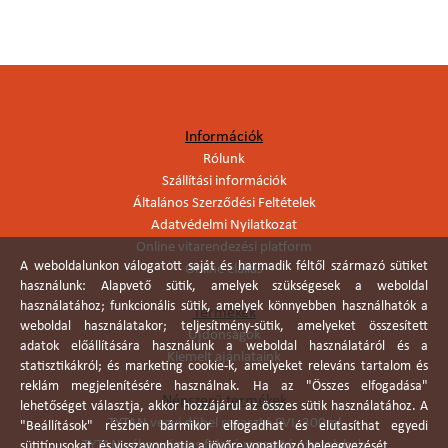
Információk
Rólunk
Szállítási információk
Általános Szerződési Feltételek
Adatvédelmi Nyilatkozat
Online vitarendezési platform
A weboldalunkon válogatott saját és harmadik féltől származó sütiket
Online elállás
használunk: Alapvető sütik, amelyek szükségesek a weboldal
használatához; funkcionális sütik, amelyek könnyebben használhatók a
Termékek
weboldal használatakor; teljesítmény-sütik, amelyeket összesített
Újdonságok
adatok előállítására használunk a weboldal használatáról és a
Kiemelt ajánlataink
statisztikákról; és marketing cookie-k, amelyeket releváns tartalom és
reklám megjelenítésére használnak. Ha az "Összes elfogadása"
Népszerű termékek
lehetőséget választja, akkor hozzájárul az összes sütik használatához. A
TYTAN vegyi dübel ragasztó EVI. 300ml
"Beállítások" részben bármikor elfogadhat és elutasíthat egyedi
TYTAN vékonyágyas falazó ragasztó pisztolyhab
sütitípusokat, és visszavonhatja a jövőre vonatkozó beleegyezését.