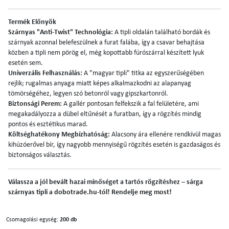
Termék Előnyök
Szárnyas "Anti-Twist" Technológia:
A tipli oldalán található bordák és
szárnyak azonnal belefeszülnek a furat falába, így a csavar behajtása
közben a tipli nem pörög el, még kopottabb fúrószárral készített lyuk
esetén sem.
Univerzális Felhasználás:
A "magyar tipli" titka az egyszerűségében
rejlik; rugalmas anyaga miatt képes alkalmazkodni az alapanyag
tömörségéhez, legyen szó betonról vagy gipszkartonról.
Biztonsági Perem:
A gallér pontosan felfekszik a fal felületére, ami
megakadályozza a dübel eltűnését a furatban, így a rögzítés mindig
pontos és esztétikus marad.
Költséghatékony Megbízhatóság:
Alacsony ára ellenére rendkívül magas
kihúzóerővel bír, így nagyobb mennyiségű rögzítés esetén is gazdaságos és
biztonságos választás.
Válassza a jól bevált hazai minőséget a tartós rögzítéshez – sárga
szárnyas tipli a dobotrade.hu-tól! Rendelje meg most!
Csomagolási egység:
200 db