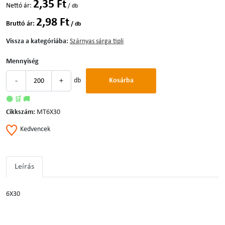
2,35 Ft
Nettó ár:
/ db
2,98 Ft
Bruttó ár:
/ db
Vissza a kategóriába:
Szárnyas sárga tipli
Mennyiség
-
+
db
Kosárba
🟢 🛒 🚚
Cikkszám:
MT6X30
Kedvencek
Leírás
6X30