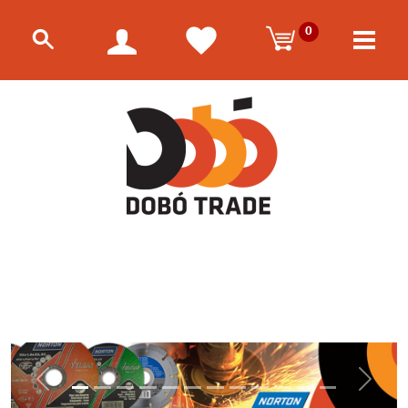
0
Előző
Követk