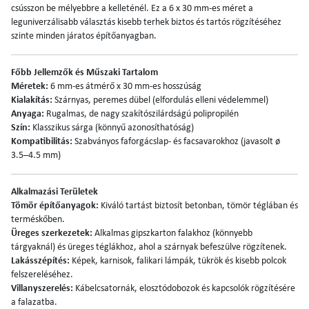
csússzon be mélyebbre a kelleténél. Ez a 6 x 30 mm-es méret a
leguniverzálisabb választás kisebb terhek biztos és tartós rögzítéséhez
szinte minden járatos építőanyagban.
Főbb Jellemzők és Műszaki Tartalom
Méretek:
6 mm-es átmérő x 30 mm-es hosszúság
Kialakítás:
Szárnyas, peremes dübel (elfordulás elleni védelemmel)
Anyaga:
Rugalmas, de nagy szakítószilárdságú polipropilén
Szín:
Klasszikus sárga (könnyű azonosíthatóság)
Kompatibilitás:
Szabványos faforgácslap- és facsavarokhoz (javasolt ø
3.5–4.5 mm)
Alkalmazási Területek
Tömör építőanyagok:
Kiváló tartást biztosít betonban, tömör téglában és
terméskőben.
Üreges szerkezetek:
Alkalmas gipszkarton falakhoz (könnyebb
tárgyaknál) és üreges téglákhoz, ahol a szárnyak befeszülve rögzítenek.
Lakásszépítés:
Képek, karnisok, falikari lámpák, tükrök és kisebb polcok
felszereléséhez.
Villanyszerelés:
Kábelcsatornák, elosztódobozok és kapcsolók rögzítésére
a falazatba.