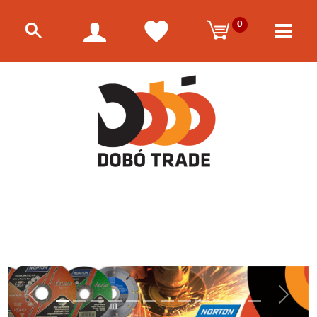
0
Előző
Követk