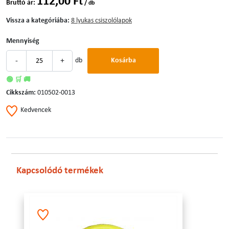
112,00 Ft
Bruttó ár:
/ db
Vissza a kategóriába:
8 lyukas csiszolólapok
Mennyiség
-
+
db
Kosárba
🟢 🛒 🚚
Cikkszám:
010502-0013
Kedvencek
Kapcsolódó termékek