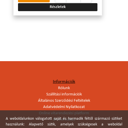
Részletek
Információk
Rólunk
Szállítási információk
Általános Szerződési Feltételek
Adatvédelmi Nyilatkozat
Online vitarendezési platform
A weboldalunkon válogatott saját és harmadik féltől származó sütiket
Online elállás
használunk: Alapvető sütik, amelyek szükségesek a weboldal