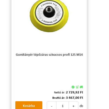
Gumitányér tépőzáras szivacsos profi 125 M14
🟢 🛒 🚚
2 729,92 Ft
Nettó ár:
3 467,00 Ft
Bruttó ár:
-
+
Kosárba
db