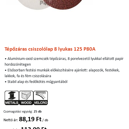
Tépőzáras csiszolólap 8 lyukas 125 P80A
• Alumínium-oxid szemcsék tépőzáras, 8 porelvezető lyukkal ellátott papír
hordozórétegen
• Elsősorban festési munkák előkészítésére ajánlott: alapozók, festékek,
lakkok, fa és fém csiszolására
• Stabil alap és fedőkötés műgyantából
Csomagolási egység:
25 db
88,19 Ft
Nettó ár:
/ db