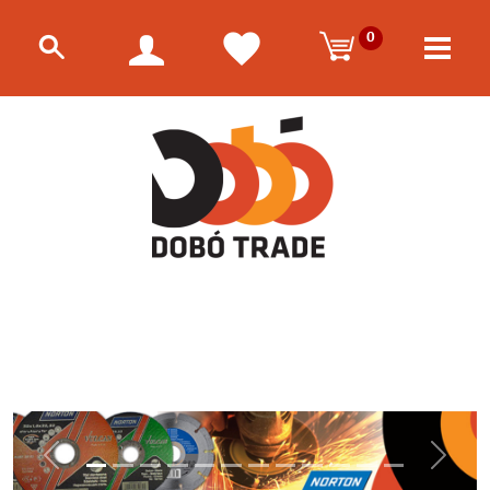
0
Előző
Követk