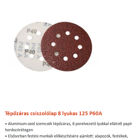
Tépőzáras csiszolólap 8 lyukas 125 P60A
• Alumínium-oxid szemcsék tépőzáras, 8 porelvezető lyukkal ellátott papír
hordozórétegen
• Elsősorban festési munkák előkészítésére ajánlott: alapozók, festékek,