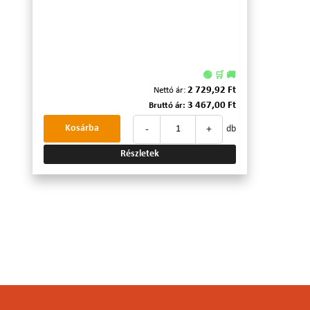
🟢 🛒 🚚
2 729,92 Ft
Nettó ár:
3 467,00 Ft
Bruttó ár:
-
+
Kosárba
db
Részletek