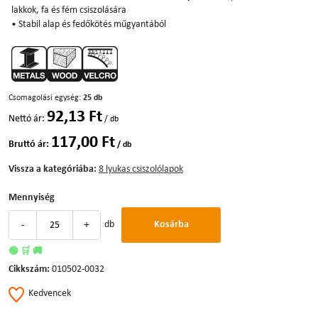
lakkok, fa és fém csiszolására
• Stabil alap és fedőkötés műgyantából
Csomagolási egység:
25 db
92,13 Ft
Nettó ár:
/ db
117,00 Ft
Bruttó ár:
/ db
Vissza a kategóriába:
8 lyukas csiszolólapok
Mennyiség
-
+
db
Kosárba
🟢 🛒 🚚
Cikkszám:
010502-0032
Kedvencek