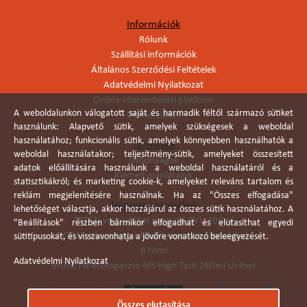
Információk
Rólunk
Szállítási információk
Általános Szerződési Feltételek
Adatvédelmi Nyilatkozat
Online vitarendezési platform
A weboldalunkon válogatott saját és harmadik féltől származó sütiket
Online elállás
használunk: Alapvető sütik, amelyek szükségesek a weboldal
használatához; funkcionális sütik, amelyek könnyebben használhatók a
Termékek
weboldal használatakor; teljesítmény-sütik, amelyeket összesített
Újdonságok
adatok előállítására használunk a weboldal használatáról és a
Kiemelt ajánlataink
statisztikákról; és marketing cookie-k, amelyeket releváns tartalom és
reklám megjelenítésére használnak. Ha az "Összes elfogadása"
Népszerű termékek
lehetőséget választja, akkor hozzájárul az összes sütik használatához. A
TYTAN vegyi dübel ragasztó EVI. 300ml
"Beállítások" részben bármikor elfogadhat és elutasíthat egyedi
TYTAN vékonyágyas falazó ragasztó pisztolyhab
sütitípusokat, és visszavonhatja a jövőre vonatkozó beleegyezését.
870ml
Adatvédelmi Nyilatkozat
Brutál Fix erőragasztó MS High Tack 280ml United
Összes elutasítása