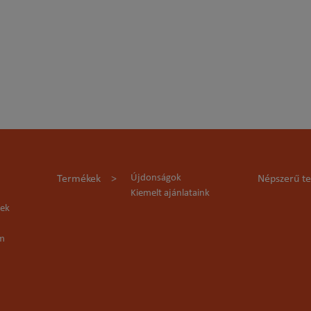
Újdonságok
Termékek
Népszerű t
Kiemelt ajánlataink
lek
rm