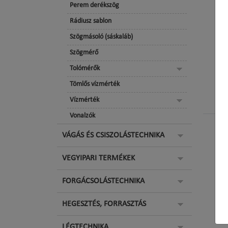
Perem derékszög
Rádiusz sablon
Szögmásoló (sáskaláb)
Szögmérő
Tolómérők
Tömlős vízmérték
Vízmérték
Vonalzók
VÁGÁS ÉS CSISZOLÁSTECHNIKA
VEGYIPARI TERMÉKEK
FORGÁCSOLÁSTECHNIKA
HEGESZTÉS, FORRASZTÁS
LÉGTECHNIKA