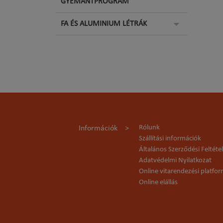
GYÉMÁNTPROGRAM
FA ÉS ALUMINIUM LÉTRÁK
Rólunk
Információk
Szállítási információk
Általános Szerződési Feltéte
Adatvédelmi Nyilatkozat
Online vitarendezési platfo
Online elállás