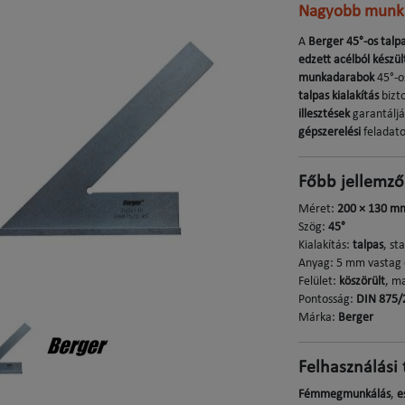
Nagyobb munka
A
Berger 45°-os tal
edzett acélból készü
munkadarabok
45°-os
talpas kialakítás
bizto
illesztések
garantáljá
gépszerelési
feladat
Főbb jellemző
Méret:
200 × 130 m
Szög:
45°
Kialakítás:
talpas
, st
Anyag: 5 mm vastag
Felület:
köszörült
, ma
Pontosság:
DIN 875/2
Márka:
Berger
Felhasználási 
Fémmegmunkálás
,
e