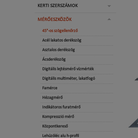
KERTI SZERSZÁMOK
MÉRŐESZKÖZÖK
45°-os szögellenőrző
Acél lakatos derékszög
Asztalos derékszög
Ácsderékszög
Digitális lejtésmérő vízmérték
Digitális multiméter, lakatfogó
Famérce
Hézagmérő
Indikátoros furatmérő
Kompresszió mérő
Központkereső
Lehúzóléc alu h-profil