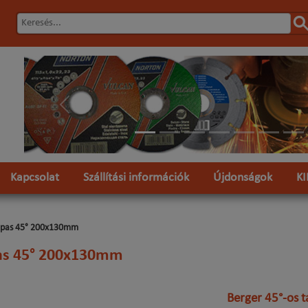
Előző
Kapcsolat
Szállítási információk
Újdonságok
K
lpas 45° 200x130mm
as 45° 200x130mm
Berger 45°-os 