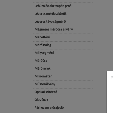
Lehúzóléc alu trapéz-profil
Lézeres mérőeszközök
Lézeres távolságmérő
Mágneses mérőóra állvány
Menetfésű
Mérőszalag
Mélységmérő
Mérőóra
Mérőkerék
Mikrométer
✅
Műszerállvány
Optikai szintező
Öleslécek
Párhuzam előrajzoló