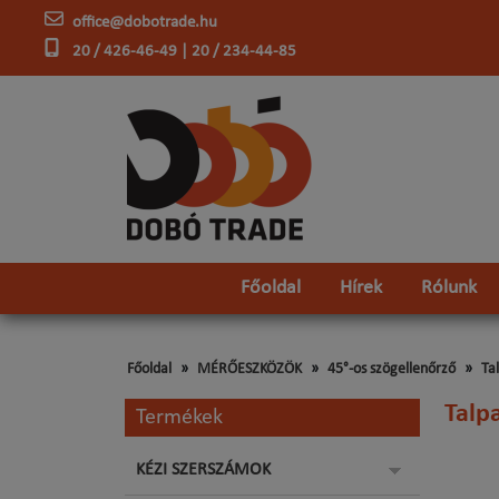
office@dobotrade.hu
20 / 426-46-49 | 20 / 234-44-85
Főoldal
Hírek
Rólunk
Főoldal
MÉRŐESZKÖZÖK
45°-os szögellenőrző
Ta
Talp
Termékek
KÉZI SZERSZÁMOK