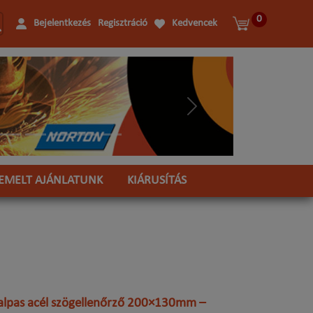
0
Bejelentkezés
Regisztráció
Kedvencek
Következő
IEMELT AJÁNLATUNK
KIÁRUSÍTÁS
talpas acél szögellenőrző 200×130mm –