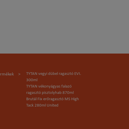
TYTAN vegyi dübel ragasztó EVI.
ermékek
300ml
TYTAN vékonyágyas falazó
ragasztó pisztolyhab 870ml
Brutál Fix erőragasztó MS High
Tack 280ml United