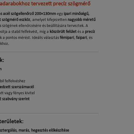
darabokhoz tervezett precíz szögmérő
pas acél szögellenőrző 200×130mm
egy
ipari minőségű,
lt szögmérő eszköz
, amelyet kifejezetten
nagyobb méretű
 szögének ellenőrzésére és beállítására terveztek. A
sítja a stabil felfekvést, míg a
köszörült felület
és a
precíz
k a pontos mérést. Ideális választás
fémipari
,
faipari
, és
okhoz.
k:
m
abil felfekvéshez
edzett szerszámacél
tt vagy fényes kivitel
 szabvány szerint
területek:
sztergálás
,
marás
,
hegesztés előkészítése