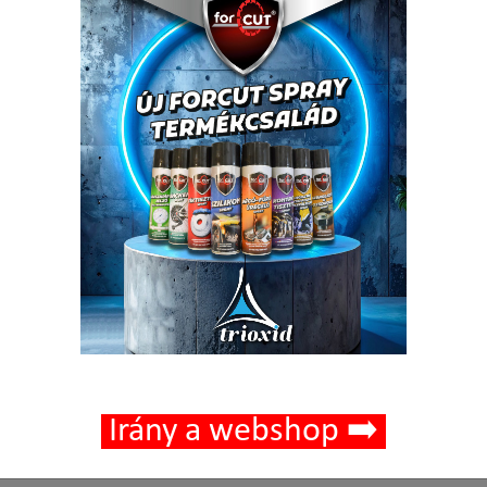
Mennyiség
-
+
🟢 🛒 🚚
Cikkszám:
020404-00
Kedvencek
Irány a webshop ➡️